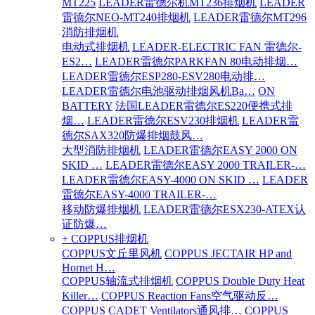
MT225
LEADER雷德尔机MT236排烟机
LEADER
雷德尔NEO-MT240排烟机
LEADER雷德尔MT296
消防排烟机
电动式排烟机
LEADER-ELECTRIC FAN 雷德尔-
ES2…
LEADER雷德尔PARKFAN 80电动排烟…
LEADER雷德尔ESP280-ESV280电动排…
LEADER雷德尔电池驱动排烟风机Ba…
ON
BATTERY
法国LEADER雷德尔ES220便携式排
烟…
LEADER雷德尔ESV230排烟机
LEADER雷
德尔SAX320防爆排烟鼓风…
大型消防排烟机
LEADER雷德尔EASY 2000 ON
SKID …
LEADER雷德尔EASY 2000 TRAILER-…
LEADER雷德尔EASY-4000 ON SKID …
LEADER
雷德尔EASY-4000 TRAILER-…
移动防爆排烟机
LEADER雷德尔ESX230-ATEX认
证防爆…
+ COPPUS排烟机
COPPUS文丘里风机
COPPUS JECTAIR HP and
Hornet H…
COPPUS轴流式排烟机
COPPUS Double Duty Heat
Killer…
COPPUS Reaction Fans空气驱动反…
COPPUS CADET Ventilators通风排…
COPPUS