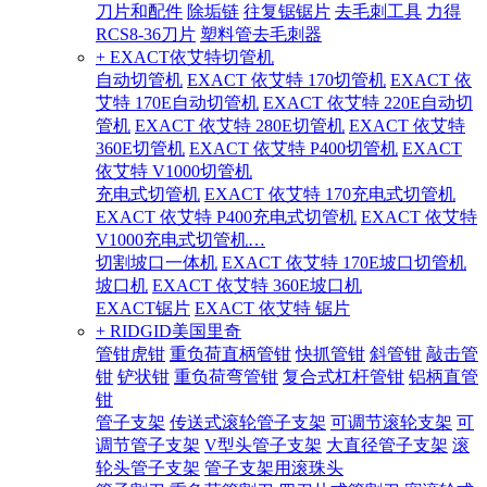
刀片和配件
除垢链
往复锯锯片
去毛刺工具
力得
RCS8-36刀片
塑料管去毛刺器
+ EXACT依艾特切管机
自动切管机
EXACT 依艾特 170切管机
EXACT 依
艾特 170E自动切管机
EXACT 依艾特 220E自动切
管机
EXACT 依艾特 280E切管机
EXACT 依艾特
360E切管机
EXACT 依艾特 P400切管机
EXACT
依艾特 V1000切管机
充电式切管机
EXACT 依艾特 170充电式切管机
EXACT 依艾特 P400充电式切管机
EXACT 依艾特
V1000充电式切管机…
切割坡口一体机
EXACT 依艾特 170E坡口切管机
坡口机
EXACT 依艾特 360E坡口机
EXACT锯片
EXACT 依艾特 锯片
+ RIDGID美国里奇
管钳虎钳
重负荷直柄管钳
快抓管钳
斜管钳
敲击管
钳
铲状钳
重负荷弯管钳
复合式杠杆管钳
铝柄直管
钳
管子支架
传送式滚轮管子支架
可调节滚轮支架
可
调节管子支架
V型头管子支架
大直径管子支架
滚
轮头管子支架
管子支架用滚珠头