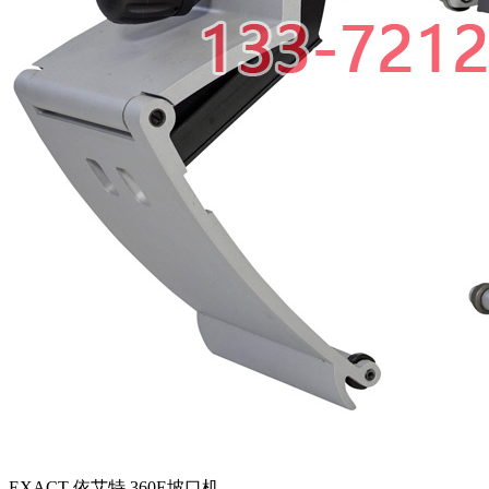
EXACT 依艾特 360E坡口机