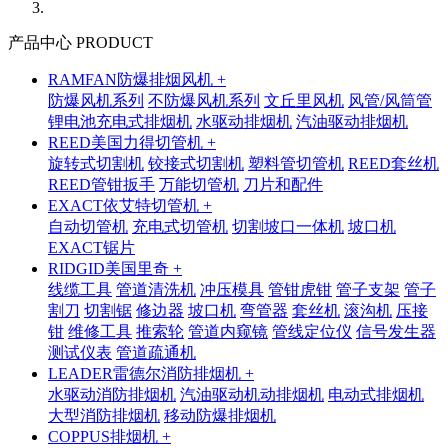
产品中心 PRODUCT
RAMFAN防爆排烟风机 +
防爆风机系列
不防爆风机系列
文丘里风机
风管/风筒管
锂电池充电式排烟机
水驱动排烟机
汽油驱动排烟机
REED美国力得切管机 +
旋转式切割机
铰接式切割机
塑料管切管机
REED套丝机
REED管钳扳手
万能切管机
刀片和配件
EXACT依艾特切管机 +
自动切管机
充电式切管机
切割坡口一体机
坡口机
EXACT锯片
RIDGID美国里奇 +
线缆工具
管道清洗机
冲压模具
管钳虎钳
管子支架
管子
割刀
切割锯
修边器
坡口机
弯管器
套丝机
滚沟机
压接
钳
维修工具
推索轮
管道内窥镜
管线定位仪
信号发生器
测试仪表
管道疏通机
LEADER雷德尔消防排烟机 +
水驱动消防排烟机
汽油驱动机动排烟机
电动式排烟机
大型消防排烟机
移动防爆排烟机
COPPUS排烟机 +