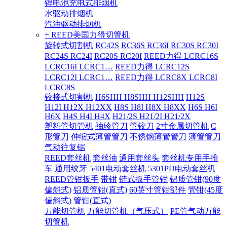
锂电池充电式排烟机
水驱动排烟机
汽油驱动排烟机
+ REED美国力得切管机
旋转式切割机
RC42S
RC36S RC36I
RC30S RC30I
RC24S RC24I
RC20S RC20I
REED力得 LCRC16S
LCRC16I LCRC1…
REED力得 LCRC12S
LCRC12I LCRC1…
REED力得 LCRC8X LCRC8I
LCRC8S
铰接式切割机
H6SHH H8SHH H12SHH
H12S
H12I H12X H12XX
H8S H8I H8X H8XX
H6S H6I
H6X
H4S H4I H4X
H21/2S H21/2I H21/2X
塑料管切管机
袖珍管刀
管铰刀
2寸金属切管机
C
形管刀
伸缩式薄管管刀
不锈钢薄管管刀
薄管管刀
气动往复锯
REED套丝机
套丝油
通用套丝头
套丝机专用手推
车
通用绞牙
5401电动套丝机
5301PD电动套丝机
REED管钳扳手
带钳
链式扳手管钳
铝质管钳(90度
偏斜式)
铝质管钳(直式)
60英寸管钳部件
管钳(45度
偏斜式)
管钳(直式)
万能切管机
万能切管机（气压式）
PE管气动万能
切管机