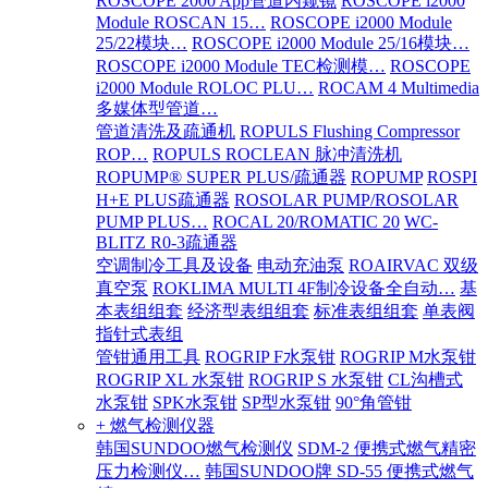
ROSCOPE 2000 App管道内窥镜
ROSCOPE i2000
Module ROSCAN 15…
ROSCOPE i2000 Module
25/22模块…
ROSCOPE i2000 Module 25/16模块…
ROSCOPE i2000 Module TEC检测模…
ROSCOPE
i2000 Module ROLOC PLU…
ROCAM 4 Multimedia
多媒体型管道…
管道清洗及疏通机
ROPULS Flushing Compressor
ROP…
ROPULS ROCLEAN 脉冲清洗机
ROPUMP® SUPER PLUS/疏通器
ROPUMP
ROSPI
H+E PLUS疏通器
ROSOLAR PUMP/ROSOLAR
PUMP PLUS…
ROCAL 20/ROMATIC 20
WC-
BLITZ R0-3疏通器
空调制冷工具及设备
电动充油泵
ROAIRVAC 双级
真空泵
ROKLIMA MULTI 4F制冷设备全自动…
基
本表组组套
经济型表组组套
标准表组组套
单表阀
指针式表组
管钳通用工具
ROGRIP F水泵钳
ROGRIP M水泵钳
ROGRIP XL 水泵钳
ROGRIP S 水泵钳
CL沟槽式
水泵钳
SPK水泵钳
SP型水泵钳
90°角管钳
+ 燃气检测仪器
韩国SUNDOO燃气检测仪
SDM-2 便携式燃气精密
压力检测仪…
韩国SUNDOO牌 SD-55 便携式燃气