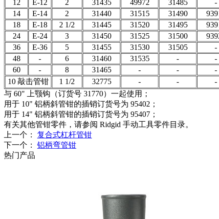
12
E-12
2
31435
49972
31485
-
14
E-14
2
31440
31515
31490
939
18
E-18
2 1/2
31445
31520
31495
939
24
E-24
3
31450
31525
31500
939
36
E-36
5
31455
31530
31505
-
48
-
6
31460
31535
-
-
60
-
8
31465
-
-
-
10 敲击管钳
1 1/2
32775
-
-
-
与 60" 上颚钩（订货号 31770）一起使用；
用于 10" 铝柄斜管钳的插销订货号为 95402；
用于 14" 铝柄斜管钳的插销订货号为 95407；
有关其他管钳零件，请参阅 Ridgid 手动工具零件目录。
上一个：
复合式杠杆管钳
下一个：
铝柄弯管钳
热门产品