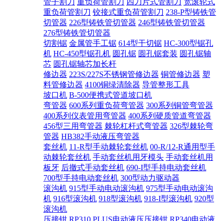
管子割刀
重负荷管割刀
四刀片式管割刀
宽滚轮式
重负荷管割刀
铰接式重负荷管割刀
238-P型铸铁管
切管器
226型铸铁管切管器
246型铸铁管切管器
276型铸铁管切管器
切割锯
金属管手工锯
614型干切锯
HC-300型锯孔
机
HC-450型锯孔机
圆孔锯
圆孔锯套装
圆孔锯轴
芯
圆孔锯轴芯加长杆
修边器
223S/227S不锈钢管修边器
铜管修边器
塑
料管修边器
4100铜绿清除器
导管整形工具
坡口机
B-500便携式管道坡口机
弯管器
600系列重负荷弯管器
300系列铜管弯管器
400系列仪表管用弯管器
400系列硬质管道弯管器
456型三用弯管器
棘轮杠杆式弯管器
326型棘轮弯
管器
HB382手动液压弯管器
套丝机
11-R型手动棘轮套丝机
00-R/12-R通用型手
动棘轮套丝机
手动套丝机用牙模头
手动套丝机用
板牙
后撤式手动套丝机
690-I型手持电动套丝机
700型手持电动套丝机
300型动力驱动器
滚沟机
915型手动电动滚沟机
975型手动电动滚沟
机
916型滚沟机
918型滚沟机
918-I型滚沟机
920型
滚沟机
压接钳
RP310 PLUS电动液压压接钳
RP340电动液