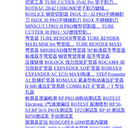
切管工具
TUBE CUTIER 35/42 Pro 管子割刀…
ROTRAC 28/42 CHROME管子割刀镀锚…
ROSLICE 铜管切割器
INOX 35 / 42 PRO不锈钢割
刀
INOX 30 PRO不锈钢割刀
INOX 不锈钢割刀
MINICUT I PRO/ II PRO微型切割器…
TUBE
CUTTER 30 PRO / 5O增强型割…
弯管器
TUBE BENDER弯管器
TUBE BENDER
MAXI MSR Set 弯管组…
TUBE BENDER MAXI
弯管器
MINIBEND微型弯管器
90°标准双手弯管器
标准双手弯管器
铜管弯管弹簧
双手弯管器
压接链接
ROLOCK 强力扭矩扩管器
ROCAM® 动
力扭矩扩管器
EXPANDER AO扩管器
ROMAX®
EXPANDER AC ECO MAXI电液…
STEP Expander
A1 阶梯扩管器
ROMAX® 紧凑型电动液压扩管器
H 600 液压扩管系统
COMBI KIT 扩管器 ／T 型拉
孔器
检测及泄漏检测
RP PRO Ill电动测试泵
ROTEST
Electronic 3气体测漏仪
ROTEST 探测喷剂
RP 50-
S/I RP 50-S INOX测试泵
TP25测试泵
RP 30 测试泵
RP50测试泵
手动测试泵
探测及定位
ROSCOPE® i2000管道内窥镜