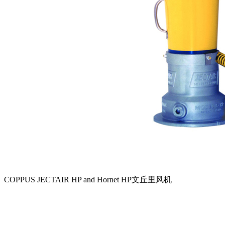
COPPUS JECTAIR HP and Hornet HP文丘里风机