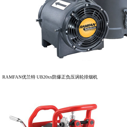
RAMFAN优兰特 UB20xx防爆正负压涡轮排烟机