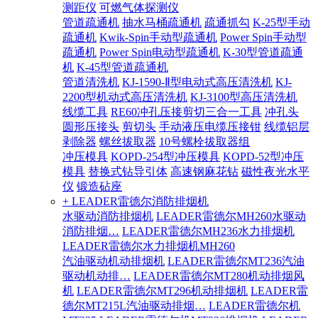
测距仪
可燃气体探测仪
管道疏通机
抽水马桶疏通机
疏通抓勾
K-25型手动
疏通机
Kwik-Spin手动型疏通机
Power Spin手动型
疏通机
Power Spin电动型疏通机
K-30型管道疏通
机
K-45型管道疏通机
管道清洗机
KJ-1590-Ⅱ型电动式高压清洗机
KJ-
2200型机动式高压清洗机
KJ-3100型高压清洗机
线缆工具
RE60冲孔压接剪切三合一工具
冲孔头
圆形压接头
剪切头
手动液压电缆压接钳
线缆铝层
剥除器
螺丝拔取器
10号螺栓拔取器组
冲压模具
KOPD-254型冲压模具
KOPD-52型冲压
模具
替换式钻导引体
高速钢麻花钻
磁性夜光水平
仪
锻造砧座
+ LEADER雷德尔消防排烟机
水驱动消防排烟机
LEADER雷德尔MH260水驱动
消防排烟…
LEADER雷德尔MH236水力排烟机
LEADER雷德尔水力排烟机MH260
汽油驱动机动排烟机
LEADER雷德尔MT236汽油
驱动机动排…
LEADER雷德尔MT280机动排烟风
机
LEADER雷德尔MT296机动排烟机
LEADER雷
德尔MT215L汽油驱动排烟…
LEADER雷德尔机