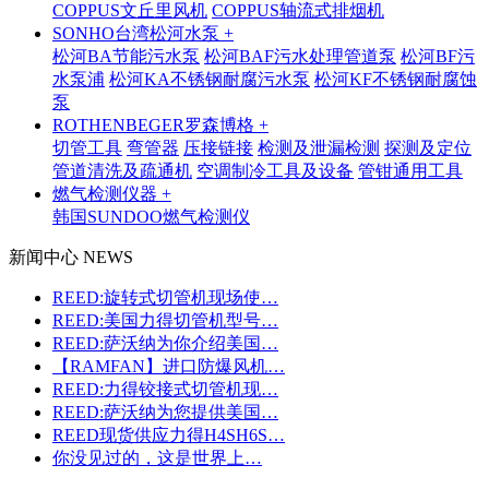
COPPUS文丘里风机
COPPUS轴流式排烟机
SONHO台湾松河水泵 +
松河BA节能污水泵
松河BAF污水处理管道泵
松河BF污
水泵浦
松河KA不锈钢耐腐污水泵
松河KF不锈钢耐腐蚀
泵
ROTHENBEGER罗森博格 +
切管工具
弯管器
压接链接
检测及泄漏检测
探测及定位
管道清洗及疏通机
空调制冷工具及设备
管钳通用工具
燃气检测仪器 +
韩国SUNDOO燃气检测仪
新闻中心 NEWS
REED:旋转式切管机现场使…
REED:美国力得切管机型号…
REED:萨沃纳为你介绍美国…
【RAMFAN】进口防爆风机…
REED:力得铰接式切管机现…
REED:萨沃纳为您提供美国…
REED现货供应力得H4SH6S…
你没见过的，这是世界上…