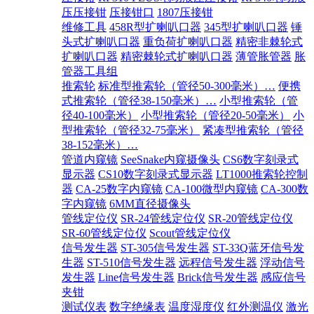
压压接钳
压接钳口
1807压接钳
维修工具
458R型扩喇叭口器
345型扩喇叭口器
锤
头式扩喇叭口器
重负荷扩喇叭口器
精密非棘轮式
扩喇叭口器
精密棘轮式扩喇叭口器
薄管胀管器
胀
管器工具组
推索轮
标准型推索轮（管径50-300毫米）…
便携
式推索轮（管径38-150毫米）…
小型推索轮（管
径40-100毫米）
小型推索轮（管径20-50毫米）
小
型推索轮（管径32-75毫米）
紧凑型推索轮（管径
38-152毫米）…
管道内窥镜
SeeSnake内窥摄像头
CS6数字刻录式
显示器
CS10数字刻录式显示器
LT1000推索轮控制
器
CA-25数字内窥镜
CA-100微型内窥镜
CA-300数
字内窥镜
6MM直径摄像头
管线定位仪
SR-24管线定位仪
SR-20管线定位仪
SR-60管线定位仪
Scout管线定位仪
信号发生器
ST-305信号发生器
ST-33Q蓝牙信号发
生器
ST-510信号发生器
远程信号发生器
浮动信号
发生器
Line信号发生器
Brick信号发生器
感应信号
夹钳
测试仪表
数字绝缘表
温度湿度仪
红外测温仪
激光