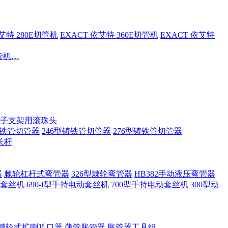
依艾特 280E切管机
EXACT 依艾特 360E切管机
EXACT 依艾特
切管机…
子支架用滚珠头
铸铁管切管器
246型铸铁管切管器
276型铸铁管切管器
长杆
器
棘轮杠杆式弯管器
326型棘轮弯管器
HB382手动液压弯管器
套丝机
690-I型手持电动套丝机
700型手持电动套丝机
300型动
棘轮式扩喇叭口器
薄管胀管器
胀管器工具组