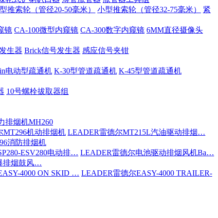
型推索轮（管径20-50毫米）
小型推索轮（管径32-75毫米）
紧
内窥镜
CA-100微型内窥镜
CA-300数字内窥镜
6MM直径摄像头
号发生器
Brick信号发生器
感应信号夹钳
 Spin电动型疏通机
K-30型管道疏通机
K-45型管道疏通机
器
10号螺栓拔取器组
力排烟机MH260
尔MT296机动排烟机
LEADER雷德尔MT215L汽油驱动排烟…
296消防排烟机
P280-ESV280电动排…
LEADER雷德尔电池驱动排烟风机Ba…
防爆排烟鼓风…
SY-4000 ON SKID …
LEADER雷德尔EASY-4000 TRAILER-