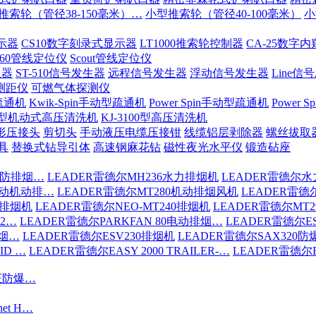
推索轮（管径38-150毫米）…
小型推索轮（管径40-100毫米）
小
示器
CS10数字刻录式显示器
LT1000推索轮控制器
CA-25数字
-60管线定位仪
Scout管线定位仪
生器
ST-510信号发生器
远程信号发生器
浮动信号发生器
Line信
测距仪
可燃气体探测仪
疏通机
Kwik-Spin手动型疏通机
Power Spin手动型疏通机
Power
200型机动式高压清洗机
KJ-3100型高压清洗机
形压接头
剪切头
手动液压电缆压接钳
线缆铝层剥除器
螺丝拔取
具
替换式钻导引体
高速钢麻花钻
磁性夜光水平仪
锻造砧座
消防排烟…
LEADER雷德尔MH236水力排烟机
LEADER雷德尔水
驱动机动排…
LEADER雷德尔MT280机动排烟风机
LEADER雷德
6排烟机
LEADER雷德尔NEO-MT240排烟机
LEADER雷德尔MT
S2…
LEADER雷德尔PARKFAN 80电动排烟…
LEADER雷德尔ES
排烟…
LEADER雷德尔ESV230排烟机
LEADER雷德尔SAX320
ID …
LEADER雷德尔EASY 2000 TRAILER-…
LEADER雷德尔EA
认证防爆…
net H…