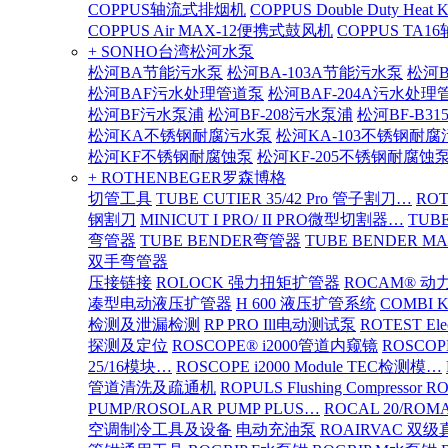
COPPUS轴流式排烟机
COPPUS Double Duty Heat K
COPPUS Air MAX-12便携式鼓风机
COPPUS TA
+ SONHO台湾松河水泵
松河BA节能污水泵
松河BA-103A节能污水泵
松河B
松河BAF污水处理管道泵
松河BAF-204A污水处理
松河BF污水泵浦
松河BF-208污水泵浦
松河BF-B3
松河KA不锈钢耐腐污水泵
松河KA-103不锈钢耐
松河KF不锈钢耐腐蚀泵
松河KF-205不锈钢耐腐蚀
+ ROTHENBEGER罗森博格
切管工具
TUBE CUTIER 35/42 Pro 管子割刀…
RO
钢割刀
MINICUT I PRO/ II PRO微型切割器…
TUBE
弯管器
TUBE BENDER弯管器
TUBE BENDER MA
双手弯管器
压接链接
ROLOCK 强力扭矩扩管器
ROCAM® 
凑型电动液压扩管器
H 600 液压扩管系统
COMBI 
检测及泄漏检测
RP PRO Ill电动测试泵
ROTEST El
探测及定位
ROSCOPE® i2000管道内窥镜
ROSCOP
25/16模块…
ROSCOPE i2000 Module TEC检测模…
管道清洗及疏通机
ROPULS Flushing Compressor 
PUMP/ROSOLAR PUMP PLUS…
ROCAL 20/ROMA
空调制冷工具及设备
电动充油泵
ROAIRVAC 双