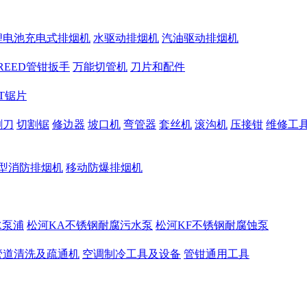
锂电池充电式排烟机
水驱动排烟机
汽油驱动排烟机
REED管钳扳手
万能切管机
刀片和配件
CT锯片
割刀
切割锯
修边器
坡口机
弯管器
套丝机
滚沟机
压接钳
维修工
型消防排烟机
移动防爆排烟机
水泵浦
松河KA不锈钢耐腐污水泵
松河KF不锈钢耐腐蚀泵
管道清洗及疏通机
空调制冷工具及设备
管钳通用工具