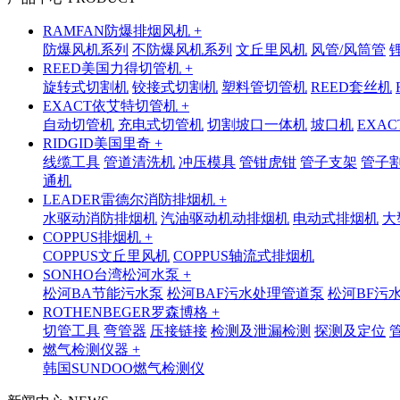
RAMFAN防爆排烟风机 +
防爆风机系列
不防爆风机系列
文丘里风机
风管/风筒管
REED美国力得切管机 +
旋转式切割机
铰接式切割机
塑料管切管机
REED套丝机
EXACT依艾特切管机 +
自动切管机
充电式切管机
切割坡口一体机
坡口机
EXA
RIDGID美国里奇 +
线缆工具
管道清洗机
冲压模具
管钳虎钳
管子支架
管子
通机
LEADER雷德尔消防排烟机 +
水驱动消防排烟机
汽油驱动机动排烟机
电动式排烟机
大
COPPUS排烟机 +
COPPUS文丘里风机
COPPUS轴流式排烟机
SONHO台湾松河水泵 +
松河BA节能污水泵
松河BAF污水处理管道泵
松河BF污
ROTHENBEGER罗森博格 +
切管工具
弯管器
压接链接
检测及泄漏检测
探测及定位
燃气检测仪器 +
韩国SUNDOO燃气检测仪