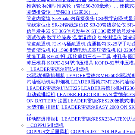
推索轮
标准型推索轮（管径50-300毫米）…
便携式
凑型推索轮（管径38-152毫米）…
管道内窥镜
SeeSnake内窥摄像头
CS6数字刻录式显
管线定位仪
SR-24管线定位仪
SR-20管线定位仪
SR
信号发生器
ST-305信号发生器
ST-33Q蓝牙信号发
测试仪表
数字绝缘表
温度湿度仪
红外测温仪
激光
管道疏通机
抽水马桶疏通机
疏通抓勾
K-25型手动
管道清洗机
KJ-1590-Ⅱ型电动式高压清洗机
KJ-2
线缆工具
RE60冲孔压接剪切三合一工具
冲孔头
圆
冲压模具
KOPD-254型冲压模具
KOPD-52型冲压模
+ LEADER雷德尔消防排烟机
水驱动消防排烟机
LEADER雷德尔MH260水驱动
汽油驱动机动排烟机
LEADER雷德尔MT236汽油
LEADER雷德尔机MT225
LEADER雷德尔机MT23
电动式排烟机
LEADER-ELECTRIC FAN 雷德尔-E
ON BATTERY
法国LEADER雷德尔ES220便携式
大型消防排烟机
LEADER雷德尔EASY 2000 ON SK
…
移动防爆排烟机
LEADER雷德尔ESX230-ATEX
+ COPPUS排烟机
COPPUS文丘里风机
COPPUS JECTAIR HP and Hor