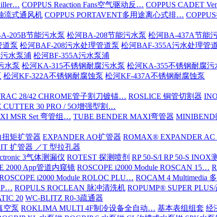
iller…
COPPUS Reaction Fans空气驱动反…
COPPUS CADET Ven
16轴流式通风机
COPPUS PORTAVENT多用途离心式排…
COPPU
A-205B节能污水泵
松河BA-208节能污水泵
松河BA-437A节能
管道泵
松河BAF-208污水处理管道泵
松河BAF-355A污水处理管
15污水泵浦
松河BF-355A污水泵浦
腐污水泵
松河KA-315不锈钢耐腐污水泵
松河KA-355不锈钢耐腐
泵
松河KF-322A不锈钢耐腐蚀泵
松河KF-437A不锈钢耐腐蚀泵
TRAC 28/42 CHROME管子割刀镀锚…
ROSLICE 铜管切割器
IN
 CUTTER 30 PRO / 5O增强型割…
XI MSR Set 弯管组…
TUBE BENDER MAXI弯管器
MINIBE
动力扭矩扩管器
EXPANDER AO扩管器
ROMAX® EXPANDER AC
KIT 扩管器 ／T 型拉孔器
ectronic 3气体测漏仪
ROTEST 探测喷剂
RP 50-S/I RP 50-S IN
E 2000 App管道内窥镜
ROSCOPE i2000 Module ROSCAN 15…
R
ROSCOPE i2000 Module ROLOC PLU…
ROCAM 4 Multimed
ROP…
ROPULS ROCLEAN 脉冲清洗机
ROPUMP® SUPER PLU
TIC 20
WC-BLITZ R0-3疏通器
级真空泵
ROKLIMA MULTI 4F制冷设备全自动…
基本表组组套
经