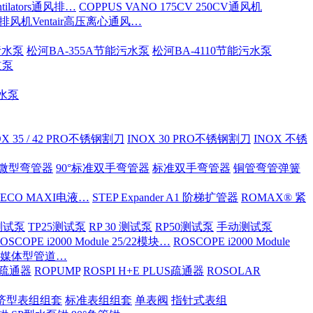
tilators通风排…
COPPUS VANO 175CV 250CV通风机
S排风机Ventair高压离心通风…
污水泵
松河BA-355A节能污水泵
松河BA-4110节能污水泵
道泵
污水泵
OX 35 / 42 PRO不锈钢割刀
INOX 30 PRO不锈钢割刀
INOX 不锈
ND微型弯管器
90°标准双手弯管器
标准双手弯管器
铜管弯管弹簧
 ECO MAXI电液…
STEP Expander A1 阶梯扩管器
ROMAX® 紧
OX测试泵
TP25测试泵
RP 30 测试泵
RP50测试泵
手动测试泵
OSCOPE i2000 Module 25/22模块…
ROSCOPE i2000 Module
ia 多媒体型管道…
S/疏通器
ROPUMP
ROSPI H+E PLUS疏通器
ROSOLAR
济型表组组套
标准表组组套
单表阀
指针式表组