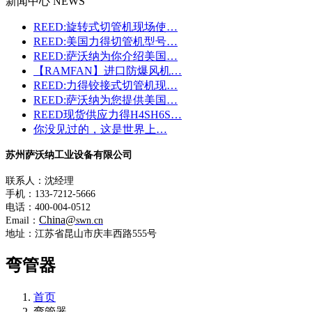
新闻中心 NEWS
REED:旋转式切管机现场使…
REED:美国力得切管机型号…
REED:萨沃纳为你介绍美国…
【RAMFAN】进口防爆风机…
REED:力得铰接式切管机现…
REED:萨沃纳为您提供美国…
REED现货供应力得H4SH6S…
你没见过的，这是世界上…
苏州萨沃纳工业设备有限公司
联系人：沈经理
手机：133-7212-5666
电话：400-004-0512
China@
Email：
swn.cn
地址：江苏省昆山市庆丰西路555号
弯管器
首页
弯管器