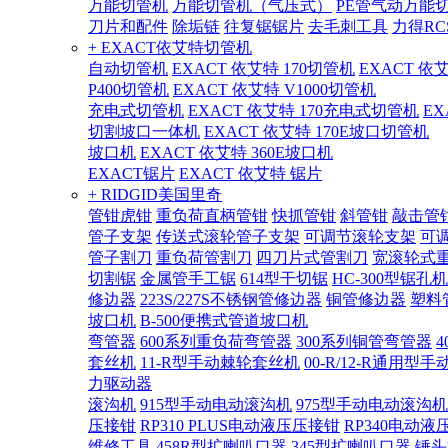
万能切管机
万能切管机（气压式）
PE管气动万能
刀片和配件
除垢链
往复锯锯片
去毛刺工具
力得RC
+ EXACT依艾特切管机
自动切管机
EXACT 依艾特 170切管机
EXACT 依
P400切管机
EXACT 依艾特 V1000切管机
充电式切管机
EXACT 依艾特 170充电式切管机
EX
切割坡口一体机
EXACT 依艾特 170E坡口切管机
坡口机
EXACT 依艾特 360E坡口机
EXACT锯片
EXACT 依艾特 锯片
+ RIDGID美国里奇
管钳虎钳
重负荷直柄管钳
快抓管钳
斜管钳
敲击管
管子支架
传送式滚轮管子支架
可调节滚轮支架
可
管子割刀
重负荷管割刀
四刀片式管割刀
宽滚轮式
切割锯
金属管手工锯
614型干切锯
HC-300型锯孔机
修边器
223S/227S不锈钢管修边器
铜管修边器
塑料
坡口机
B-500便携式管道坡口机
弯管器
600系列重负荷弯管器
300系列铜管弯管器
套丝机
11-R型手动棘轮套丝机
00-R/12-R通用型
力驱动器
滚沟机
915型手动电动滚沟机
975型手动电动滚沟机
压接钳
RP310 PLUS电动液压压接钳
RP340电动液
维修工具
458R型扩喇叭口器
345型扩喇叭口器
锤头