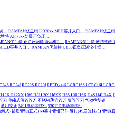
压涡…
RAMFAN优兰特 UB20xx MED窖井入口…
RAMFAN优兰特
优兰特 AFi75xx防爆正负压…
MFAN优兰特 正负压涡轮排烟机U…
RAMFAN优兰特 便携式救
 M.E.D窖井入口…
RAMFAN优兰特 UB30正负压涡轮排烟…
C24S RC24I
RC20S RC20I
REED力得 LCRC16S LCRC16I LCR
 H12X H12XX
H8S H8I H8X H8XX
H6S H6I H6X
H4S H4I H4X
H
管刀
伸缩式薄管管刀
不锈钢薄管管刀
薄管管刀
气动往复锯
通用绞牙
5401电动套丝机
5301PD电动套丝机
偏斜式)
铝质管钳(直式)
60英寸管钳部件
管钳(45度偏斜式)
管钳(直