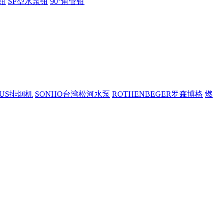
钳
SP型水泵钳
90°角管钳
PUS排烟机
SONHO台湾松河水泵
ROTHENBEGER罗森博格
燃