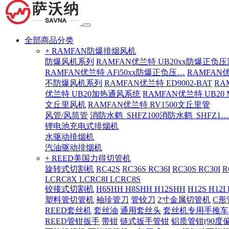
全部商品分类
+ RAMFAN防爆排烟风机
防爆风机系列
RAMFAN优兰特 UB20xx防爆正负
RAMFAN优兰特 AFi50xx防爆正负压…
RAMFAN
不防爆风机系列
RAMFAN优兰特 ED9002-BAT
RA
优兰特 UB20加热通风系统
RAMFAN优兰特 UB20
文丘里风机
RAMFAN优兰特 RV1500文丘里管
风管/风筒管
消防水鹤_SHFZ100消防水鹤_SHFZ1…
锂电池充电式排烟机
水驱动排烟机
汽油驱动排烟机
+ REED美国力得切管机
旋转式切割机
RC42S
RC36S RC36I
RC30S RC30I
R
LCRC8X LCRC8I LCRC8S
铰接式切割机
H6SHH H8SHH H12SHH
H12S H12I
塑料管切管机
袖珍管刀
管铰刀
2寸金属切管机
C形
REED套丝机
套丝油
通用套丝头
套丝机专用手推车
REED管钳扳手
带钳
链式扳手管钳
铝质管钳(90度