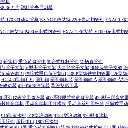
切管机
S8-36刀片
塑料管去毛刺器
艾特 170E自动切管机
EXACT 依艾特 220E自动切管机
EXACT 
ACT 依艾特 P400充电式切管机
EXACT 依艾特 V1000充电式
钳
铲状钳
重负荷弯管钳
复合式杠杆管钳
铝柄直管钳
调节管子支架
V型头管子支架
大直径管子支架
滚轮头管子支架
管
重负荷管割刀
铰接式重负荷管割刀
238-P型铸铁管切管器
226型
HC-450型锯孔机
圆孔锯
圆孔锯套装
圆孔锯轴芯
圆孔锯轴芯加
管修边器
4100铜绿清除器
导管整形工具
400系列仪表管用弯管器
400系列硬质管道弯管器
456型三用弯管
手动棘轮套丝机
手动套丝机用牙模头
手动套丝机用板牙
后撤式手动
916型滚沟机
918型滚沟机
918-I型滚沟机
920型滚沟机
压压接钳
压接钳口
1807压接钳
式扩喇叭口器
重负荷扩喇叭口器
精密非棘轮式扩喇叭口器
精密