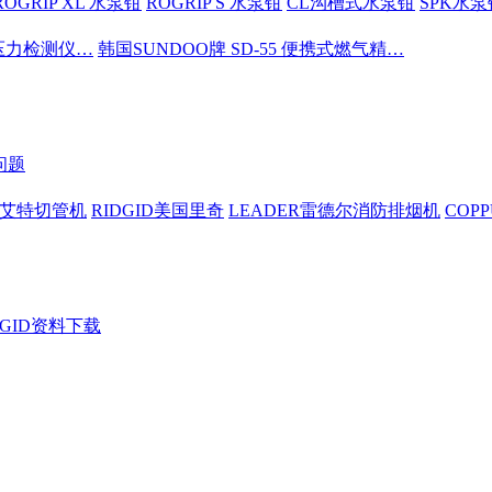
ROGRIP XL 水泵钳
ROGRIP S 水泵钳
CL沟槽式水泵钳
SPK水泵
密压力检测仪…
韩国SUNDOO牌 SD-55 便携式燃气精…
问题
依艾特切管机
RIDGID美国里奇
LEADER雷德尔消防排烟机
COP
DGID资料下载