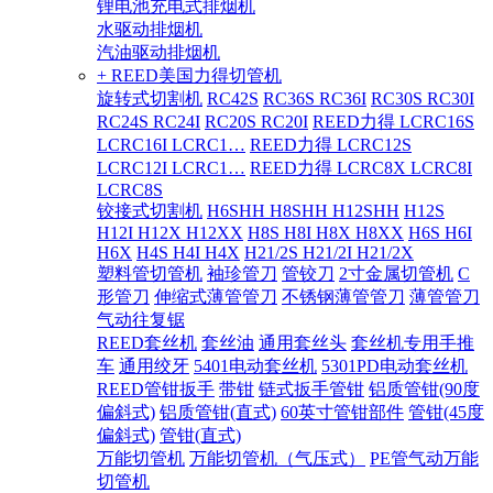
锂电池充电式排烟机
水驱动排烟机
汽油驱动排烟机
+ REED美国力得切管机
旋转式切割机
RC42S
RC36S RC36I
RC30S RC30I
RC24S RC24I
RC20S RC20I
REED力得 LCRC16S
LCRC16I LCRC1…
REED力得 LCRC12S
LCRC12I LCRC1…
REED力得 LCRC8X LCRC8I
LCRC8S
铰接式切割机
H6SHH H8SHH H12SHH
H12S
H12I H12X H12XX
H8S H8I H8X H8XX
H6S H6I
H6X
H4S H4I H4X
H21/2S H21/2I H21/2X
塑料管切管机
袖珍管刀
管铰刀
2寸金属切管机
C
形管刀
伸缩式薄管管刀
不锈钢薄管管刀
薄管管刀
气动往复锯
REED套丝机
套丝油
通用套丝头
套丝机专用手推
车
通用绞牙
5401电动套丝机
5301PD电动套丝机
REED管钳扳手
带钳
链式扳手管钳
铝质管钳(90度
偏斜式)
铝质管钳(直式)
60英寸管钳部件
管钳(45度
偏斜式)
管钳(直式)
万能切管机
万能切管机（气压式）
PE管气动万能
切管机