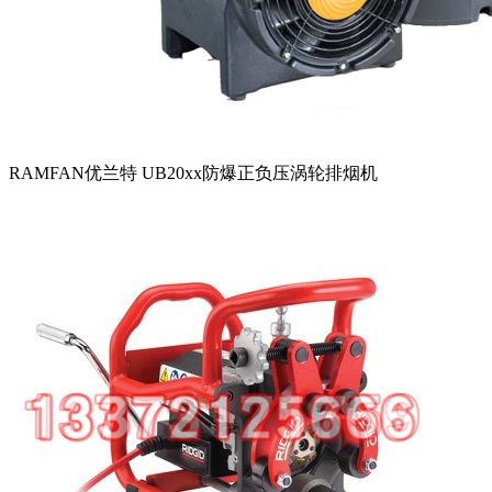
RAMFAN优兰特 UB20xx防爆正负压涡轮排烟机