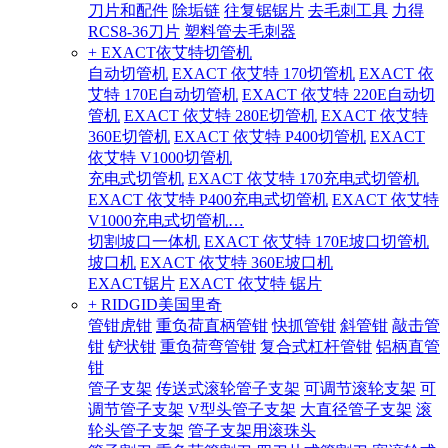
刀片和配件
除垢链
往复锯锯片
去毛刺工具
力得
RCS8-36刀片
塑料管去毛刺器
+ EXACT依艾特切管机
自动切管机
EXACT 依艾特 170切管机
EXACT 依
艾特 170E自动切管机
EXACT 依艾特 220E自动切
管机
EXACT 依艾特 280E切管机
EXACT 依艾特
360E切管机
EXACT 依艾特 P400切管机
EXACT
依艾特 V1000切管机
充电式切管机
EXACT 依艾特 170充电式切管机
EXACT 依艾特 P400充电式切管机
EXACT 依艾特
V1000充电式切管机…
切割坡口一体机
EXACT 依艾特 170E坡口切管机
坡口机
EXACT 依艾特 360E坡口机
EXACT锯片
EXACT 依艾特 锯片
+ RIDGID美国里奇
管钳虎钳
重负荷直柄管钳
快抓管钳
斜管钳
敲击管
钳
铲状钳
重负荷弯管钳
复合式杠杆管钳
铝柄直管
钳
管子支架
传送式滚轮管子支架
可调节滚轮支架
可
调节管子支架
V型头管子支架
大直径管子支架
滚
轮头管子支架
管子支架用滚珠头