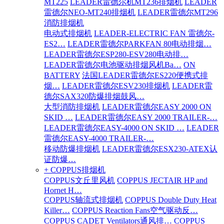
MT225
LEADER雷德尔机MT236排烟机
LEADER
雷德尔NEO-MT240排烟机
LEADER雷德尔MT296
消防排烟机
电动式排烟机
LEADER-ELECTRIC FAN 雷德尔-
ES2…
LEADER雷德尔PARKFAN 80电动排烟…
LEADER雷德尔ESP280-ESV280电动排…
LEADER雷德尔电池驱动排烟风机Ba…
ON
BATTERY
法国LEADER雷德尔ES220便携式排
烟…
LEADER雷德尔ESV230排烟机
LEADER雷
德尔SAX320防爆排烟鼓风…
大型消防排烟机
LEADER雷德尔EASY 2000 ON
SKID …
LEADER雷德尔EASY 2000 TRAILER-…
LEADER雷德尔EASY-4000 ON SKID …
LEADER
雷德尔EASY-4000 TRAILER-…
移动防爆排烟机
LEADER雷德尔ESX230-ATEX认
证防爆…
+ COPPUS排烟机
COPPUS文丘里风机
COPPUS JECTAIR HP and
Hornet H…
COPPUS轴流式排烟机
COPPUS Double Duty Heat
Killer…
COPPUS Reaction Fans空气驱动反…
COPPUS CADET Ventilators通风排…
COPPUS