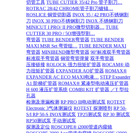
切管工具
TUBE CUTIER 35/42 Pro 管子割刀…
ROTRAC 28/42 CHROME管子割刀镀锚…
ROSLICE 铜管切割器
INOX 35 / 42 PRO不锈钢割
刀
INOX 30 PRO不锈钢割刀
INOX 不锈钢割刀
MINICUT I PRO/ II PRO微型切割器…
TUBE
CUTTER 30 PRO / 5O增强型割…
弯管器
TUBE BENDER弯管器
TUBE BENDER
MAXI MSR Set 弯管组…
TUBE BENDER MAXI
弯管器
MINIBEND微型弯管器
90°标准双手弯管器
标准双手弯管器
铜管弯管弹簧
双手弯管器
压接链接
ROLOCK 强力扭矩扩管器
ROCAM® 动
力扭矩扩管器
EXPANDER AO扩管器
ROMAX®
EXPANDER AC ECO MAXI电液…
STEP Expander
A1 阶梯扩管器
ROMAX® 紧凑型电动液压扩管器
H 600 液压扩管系统
COMBI KIT 扩管器 ／T 型拉
孔器
检测及泄漏检测
RP PRO Ill电动测试泵
ROTEST
Electronic 3气体测漏仪
ROTEST 探测喷剂
RP 50-
S/I RP 50-S INOX测试泵
TP25测试泵
RP 30 测试泵
RP50测试泵
手动测试泵
探测及定位
ROSCOPE® i2000管道内窥镜