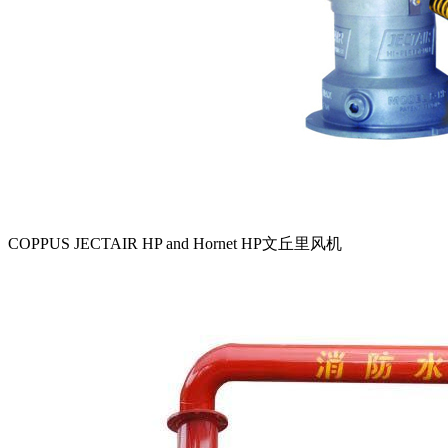
COPPUS JECTAIR HP and Hornet HP文丘里风机