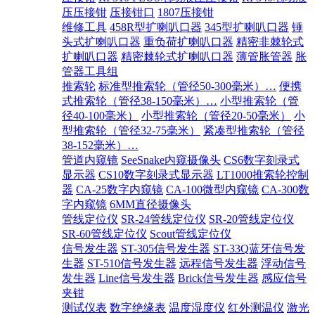
压压接钳
压接钳口
1807压接钳
维修工具
458R型扩喇叭口器
345型扩喇叭口器
锤
头式扩喇叭口器
重负荷扩喇叭口器
精密非棘轮式
扩喇叭口器
精密棘轮式扩喇叭口器
薄管胀管器
胀
管器工具组
推索轮
标准型推索轮（管径50-300毫米）…
便携
式推索轮（管径38-150毫米）…
小型推索轮（管
径40-100毫米）
小型推索轮（管径20-50毫米）
小
型推索轮（管径32-75毫米）
紧凑型推索轮（管径
38-152毫米）…
管道内窥镜
SeeSnake内窥摄像头
CS6数字刻录式
显示器
CS10数字刻录式显示器
LT1000推索轮控制
器
CA-25数字内窥镜
CA-100微型内窥镜
CA-300数
字内窥镜
6MM直径摄像头
管线定位仪
SR-24管线定位仪
SR-20管线定位仪
SR-60管线定位仪
Scout管线定位仪
信号发生器
ST-305信号发生器
ST-33Q蓝牙信号发
生器
ST-510信号发生器
远程信号发生器
浮动信号
发生器
Line信号发生器
Brick信号发生器
感应信号
夹钳
测试仪表
数字绝缘表
温度湿度仪
红外测温仪
激光