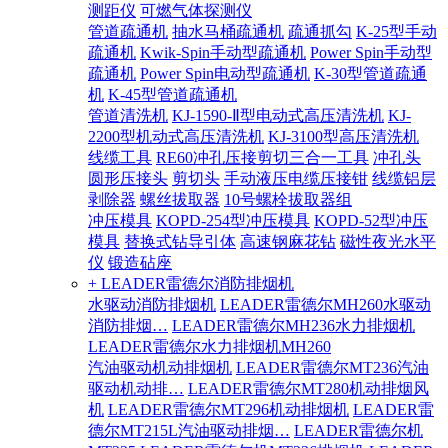
测距仪
可燃气体探测仪
管道疏通机
抽水马桶疏通机
疏通抓勾
K-25型手动
疏通机
Kwik-Spin手动型疏通机
Power Spin手动型
疏通机
Power Spin电动型疏通机
K-30型管道疏通
机
K-45型管道疏通机
管道清洗机
KJ-1590-Ⅱ型电动式高压清洗机
KJ-
2200型机动式高压清洗机
KJ-3100型高压清洗机
线缆工具
RE60冲孔压接剪切三合一工具
冲孔头
圆形压接头
剪切头
手动液压电缆压接钳
线缆铝层
剥除器
螺丝拔取器
10号螺栓拔取器组
冲压模具
KOPD-254型冲压模具
KOPD-52型冲压
模具
替换式钻导引体
高速钢麻花钻
磁性夜光水平
仪
锻造砧座
+ LEADER雷德尔消防排烟机
水驱动消防排烟机
LEADER雷德尔MH260水驱动
消防排烟…
LEADER雷德尔MH236水力排烟机
LEADER雷德尔水力排烟机MH260
汽油驱动机动排烟机
LEADER雷德尔MT236汽油
驱动机动排…
LEADER雷德尔MT280机动排烟风
机
LEADER雷德尔MT296机动排烟机
LEADER雷
德尔MT215L汽油驱动排烟…
LEADER雷德尔机