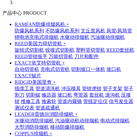
产品中心 PRODUCT
RAMFAN防爆排烟风机 +
防爆风机系列
不防爆风机系列
文丘里风机
风管/风筒管
锂电池充电式排烟机
水驱动排烟机
汽油驱动排烟机
REED美国力得切管机 +
旋转式切割机
铰接式切割机
塑料管切管机
REED套丝机
REED管钳扳手
万能切管机
刀片和配件
EXACT依艾特切管机 +
自动切管机
充电式切管机
切割坡口一体机
坡口机
EXACT锯片
RIDGID美国里奇 +
线缆工具
管道清洗机
冲压模具
管钳虎钳
管子支架
管子
割刀
切割锯
修边器
坡口机
弯管器
套丝机
滚沟机
压接
钳
维修工具
推索轮
管道内窥镜
管线定位仪
信号发生器
测试仪表
管道疏通机
LEADER雷德尔消防排烟机 +
水驱动消防排烟机
汽油驱动机动排烟机
电动式排烟机
大型消防排烟机
移动防爆排烟机
COPPUS排烟机 +