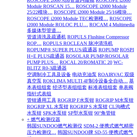
ROSCOPE 2000 App管道内窥镜
ROSCOPE i2000
Module ROSCAN 15…
ROSCOPE i2000 Module
25/22模块…
ROSCOPE i2000 Module 25/16模块…
ROSCOPE i2000 Module TEC检测模…
ROSCOPE
i2000 Module ROLOC PLU…
ROCAM 4 Multimedia
多媒体型管道…
管道清洗及疏通机
ROPULS Flushing Compressor
ROP…
ROPULS ROCLEAN 脉冲清洗机
ROPUMP® SUPER PLUS/疏通器
ROPUMP
ROSPI
H+E PLUS疏通器
ROSOLAR PUMP/ROSOLAR
PUMP PLUS…
ROCAL 20/ROMATIC 20
WC-
BLITZ R0-3疏通器
空调制冷工具及设备
电动充油泵
ROAIRVAC 双级
真空泵
ROKLIMA MULTI 4F制冷设备全自动…
基
本表组组套
经济型表组组套
标准表组组套
单表阀
指针式表组
管钳通用工具
ROGRIP F水泵钳
ROGRIP M水泵钳
ROGRIP XL 水泵钳
ROGRIP S 水泵钳
CL沟槽式
水泵钳
SPK水泵钳
SP型水泵钳
90°角管钳
+ 燃气检测仪器
韩国SUNDOO燃气检测仪
SDM-2 便携式燃气精密
压力检测仪…
韩国SUNDOO牌 SD-55 便携式燃气