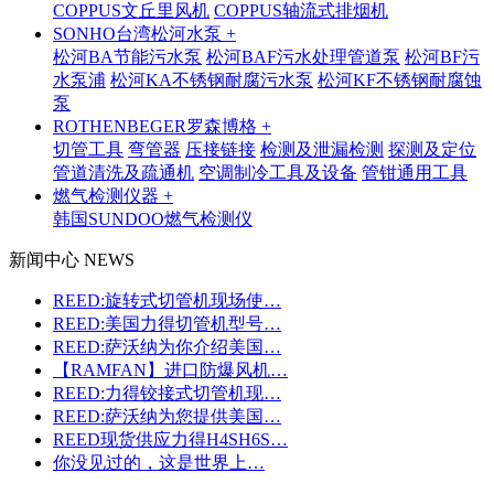
COPPUS文丘里风机
COPPUS轴流式排烟机
SONHO台湾松河水泵 +
松河BA节能污水泵
松河BAF污水处理管道泵
松河BF污
水泵浦
松河KA不锈钢耐腐污水泵
松河KF不锈钢耐腐蚀
泵
ROTHENBEGER罗森博格 +
切管工具
弯管器
压接链接
检测及泄漏检测
探测及定位
管道清洗及疏通机
空调制冷工具及设备
管钳通用工具
燃气检测仪器 +
韩国SUNDOO燃气检测仪
新闻中心 NEWS
REED:旋转式切管机现场使…
REED:美国力得切管机型号…
REED:萨沃纳为你介绍美国…
【RAMFAN】进口防爆风机…
REED:力得铰接式切管机现…
REED:萨沃纳为您提供美国…
REED现货供应力得H4SH6S…
你没见过的，这是世界上…