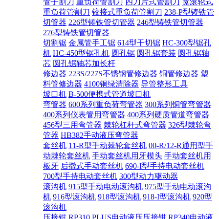
管子割刀
重负荷管割刀
四刀片式管割刀
宽滚轮式
重负荷管割刀
铰接式重负荷管割刀
238-P型铸铁管
切管器
226型铸铁管切管器
246型铸铁管切管器
276型铸铁管切管器
切割锯
金属管手工锯
614型干切锯
HC-300型锯孔
机
HC-450型锯孔机
圆孔锯
圆孔锯套装
圆孔锯轴
芯
圆孔锯轴芯加长杆
修边器
223S/227S不锈钢管修边器
铜管修边器
塑
料管修边器
4100铜绿清除器
导管整形工具
坡口机
B-500便携式管道坡口机
弯管器
600系列重负荷弯管器
300系列铜管弯管器
400系列仪表管用弯管器
400系列硬质管道弯管器
456型三用弯管器
棘轮杠杆式弯管器
326型棘轮弯
管器
HB382手动液压弯管器
套丝机
11-R型手动棘轮套丝机
00-R/12-R通用型手
动棘轮套丝机
手动套丝机用牙模头
手动套丝机用
板牙
后撤式手动套丝机
690-I型手持电动套丝机
700型手持电动套丝机
300型动力驱动器
滚沟机
915型手动电动滚沟机
975型手动电动滚沟
机
916型滚沟机
918型滚沟机
918-I型滚沟机
920型
滚沟机
压接钳
RP310 PLUS电动液压压接钳
RP340电动液