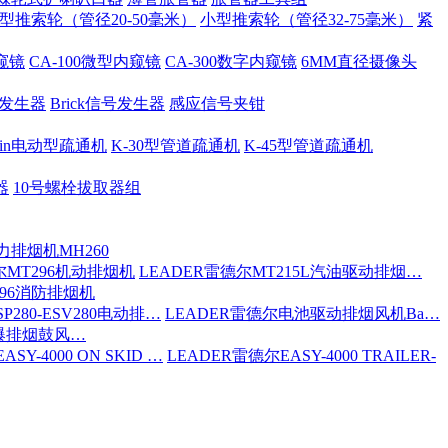
型推索轮（管径20-50毫米）
小型推索轮（管径32-75毫米）
紧
内窥镜
CA-100微型内窥镜
CA-300数字内窥镜
6MM直径摄像头
号发生器
Brick信号发生器
感应信号夹钳
 Spin电动型疏通机
K-30型管道疏通机
K-45型管道疏通机
器
10号螺栓拔取器组
力排烟机MH260
尔MT296机动排烟机
LEADER雷德尔MT215L汽油驱动排烟…
296消防排烟机
P280-ESV280电动排…
LEADER雷德尔电池驱动排烟风机Ba…
防爆排烟鼓风…
SY-4000 ON SKID …
LEADER雷德尔EASY-4000 TRAILER-