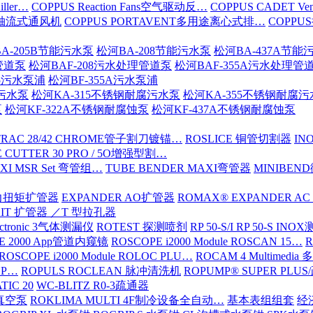
iller…
COPPUS Reaction Fans空气驱动反…
COPPUS CADET Ven
16轴流式通风机
COPPUS PORTAVENT多用途离心式排…
COPPU
A-205B节能污水泵
松河BA-208节能污水泵
松河BA-437A节能
管道泵
松河BAF-208污水处理管道泵
松河BAF-355A污水处理管
15污水泵浦
松河BF-355A污水泵浦
腐污水泵
松河KA-315不锈钢耐腐污水泵
松河KA-355不锈钢耐腐
泵
松河KF-322A不锈钢耐腐蚀泵
松河KF-437A不锈钢耐腐蚀泵
TRAC 28/42 CHROME管子割刀镀锚…
ROSLICE 铜管切割器
IN
 CUTTER 30 PRO / 5O增强型割…
XI MSR Set 弯管组…
TUBE BENDER MAXI弯管器
MINIBE
动力扭矩扩管器
EXPANDER AO扩管器
ROMAX® EXPANDER AC
KIT 扩管器 ／T 型拉孔器
ectronic 3气体测漏仪
ROTEST 探测喷剂
RP 50-S/I RP 50-S IN
E 2000 App管道内窥镜
ROSCOPE i2000 Module ROSCAN 15…
R
ROSCOPE i2000 Module ROLOC PLU…
ROCAM 4 Multimed
ROP…
ROPULS ROCLEAN 脉冲清洗机
ROPUMP® SUPER PLU
TIC 20
WC-BLITZ R0-3疏通器
级真空泵
ROKLIMA MULTI 4F制冷设备全自动…
基本表组组套
经