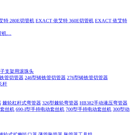
依艾特 280E切管机
EXACT 依艾特 360E切管机
EXACT 依艾特
切管机…
子支架用滚珠头
铸铁管切管器
246型铸铁管切管器
276型铸铁管切管器
长杆
器
棘轮杠杆式弯管器
326型棘轮弯管器
HB382手动液压弯管器
套丝机
690-I型手持电动套丝机
700型手持电动套丝机
300型动
棘轮式扩喇叭口器
薄管胀管器
胀管器工具组