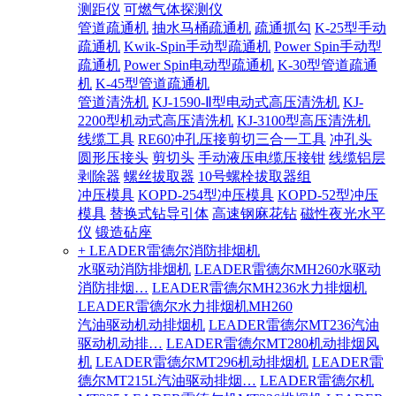
测距仪
可燃气体探测仪
管道疏通机
抽水马桶疏通机
疏通抓勾
K-25型手动
疏通机
Kwik-Spin手动型疏通机
Power Spin手动型
疏通机
Power Spin电动型疏通机
K-30型管道疏通
机
K-45型管道疏通机
管道清洗机
KJ-1590-Ⅱ型电动式高压清洗机
KJ-
2200型机动式高压清洗机
KJ-3100型高压清洗机
线缆工具
RE60冲孔压接剪切三合一工具
冲孔头
圆形压接头
剪切头
手动液压电缆压接钳
线缆铝层
剥除器
螺丝拔取器
10号螺栓拔取器组
冲压模具
KOPD-254型冲压模具
KOPD-52型冲压
模具
替换式钻导引体
高速钢麻花钻
磁性夜光水平
仪
锻造砧座
+ LEADER雷德尔消防排烟机
水驱动消防排烟机
LEADER雷德尔MH260水驱动
消防排烟…
LEADER雷德尔MH236水力排烟机
LEADER雷德尔水力排烟机MH260
汽油驱动机动排烟机
LEADER雷德尔MT236汽油
驱动机动排…
LEADER雷德尔MT280机动排烟风
机
LEADER雷德尔MT296机动排烟机
LEADER雷
德尔MT215L汽油驱动排烟…
LEADER雷德尔机