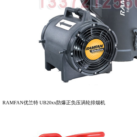
RAMFAN优兰特 UB20xx防爆正负压涡轮排烟机