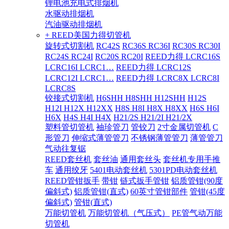
锂电池充电式排烟机
水驱动排烟机
汽油驱动排烟机
+ REED美国力得切管机
旋转式切割机
RC42S
RC36S RC36I
RC30S RC30I
RC24S RC24I
RC20S RC20I
REED力得 LCRC16S
LCRC16I LCRC1…
REED力得 LCRC12S
LCRC12I LCRC1…
REED力得 LCRC8X LCRC8I
LCRC8S
铰接式切割机
H6SHH H8SHH H12SHH
H12S
H12I H12X H12XX
H8S H8I H8X H8XX
H6S H6I
H6X
H4S H4I H4X
H21/2S H21/2I H21/2X
塑料管切管机
袖珍管刀
管铰刀
2寸金属切管机
C
形管刀
伸缩式薄管管刀
不锈钢薄管管刀
薄管管刀
气动往复锯
REED套丝机
套丝油
通用套丝头
套丝机专用手推
车
通用绞牙
5401电动套丝机
5301PD电动套丝机
REED管钳扳手
带钳
链式扳手管钳
铝质管钳(90度
偏斜式)
铝质管钳(直式)
60英寸管钳部件
管钳(45度
偏斜式)
管钳(直式)
万能切管机
万能切管机（气压式）
PE管气动万能
切管机