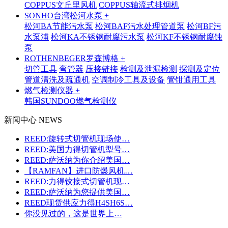
COPPUS文丘里风机
COPPUS轴流式排烟机
SONHO台湾松河水泵 +
松河BA节能污水泵
松河BAF污水处理管道泵
松河BF污
水泵浦
松河KA不锈钢耐腐污水泵
松河KF不锈钢耐腐蚀
泵
ROTHENBEGER罗森博格 +
切管工具
弯管器
压接链接
检测及泄漏检测
探测及定位
管道清洗及疏通机
空调制冷工具及设备
管钳通用工具
燃气检测仪器 +
韩国SUNDOO燃气检测仪
新闻中心 NEWS
REED:旋转式切管机现场使…
REED:美国力得切管机型号…
REED:萨沃纳为你介绍美国…
【RAMFAN】进口防爆风机…
REED:力得铰接式切管机现…
REED:萨沃纳为您提供美国…
REED现货供应力得H4SH6S…
你没见过的，这是世界上…