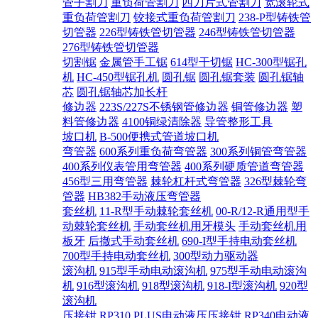
管子割刀
重负荷管割刀
四刀片式管割刀
宽滚轮式
重负荷管割刀
铰接式重负荷管割刀
238-P型铸铁管
切管器
226型铸铁管切管器
246型铸铁管切管器
276型铸铁管切管器
切割锯
金属管手工锯
614型干切锯
HC-300型锯孔
机
HC-450型锯孔机
圆孔锯
圆孔锯套装
圆孔锯轴
芯
圆孔锯轴芯加长杆
修边器
223S/227S不锈钢管修边器
铜管修边器
塑
料管修边器
4100铜绿清除器
导管整形工具
坡口机
B-500便携式管道坡口机
弯管器
600系列重负荷弯管器
300系列铜管弯管器
400系列仪表管用弯管器
400系列硬质管道弯管器
456型三用弯管器
棘轮杠杆式弯管器
326型棘轮弯
管器
HB382手动液压弯管器
套丝机
11-R型手动棘轮套丝机
00-R/12-R通用型手
动棘轮套丝机
手动套丝机用牙模头
手动套丝机用
板牙
后撤式手动套丝机
690-I型手持电动套丝机
700型手持电动套丝机
300型动力驱动器
滚沟机
915型手动电动滚沟机
975型手动电动滚沟
机
916型滚沟机
918型滚沟机
918-I型滚沟机
920型
滚沟机
压接钳
RP310 PLUS电动液压压接钳
RP340电动液