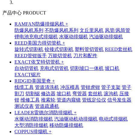
产品中心 PRODUCT
RAMFAN防爆排烟风机 +
防爆风机系列
不防爆风机系列
文丘里风机
风管/风筒管
锂电池充电式排烟机
水驱动排烟机
汽油驱动排烟机
REED美国力得切管机 +
旋转式切割机
铰接式切割机
塑料管切管机
REED套丝机
REED管钳扳手
万能切管机
刀片和配件
EXACT依艾特切管机 +
自动切管机
充电式切管机
切割坡口一体机
坡口机
EXACT锯片
RIDGID美国里奇 +
线缆工具
管道清洗机
冲压模具
管钳虎钳
管子支架
管子
割刀
切割锯
修边器
坡口机
弯管器
套丝机
滚沟机
压接
钳
维修工具
推索轮
管道内窥镜
管线定位仪
信号发生器
测试仪表
管道疏通机
LEADER雷德尔消防排烟机 +
水驱动消防排烟机
汽油驱动机动排烟机
电动式排烟机
大型消防排烟机
移动防爆排烟机
COPPUS排烟机 +