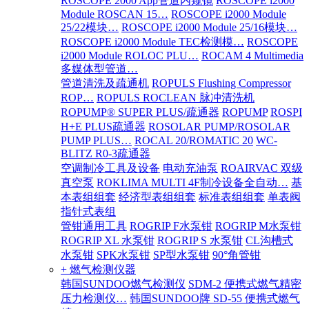
ROSCOPE 2000 App管道内窥镜
ROSCOPE i2000
Module ROSCAN 15…
ROSCOPE i2000 Module
25/22模块…
ROSCOPE i2000 Module 25/16模块…
ROSCOPE i2000 Module TEC检测模…
ROSCOPE
i2000 Module ROLOC PLU…
ROCAM 4 Multimedia
多媒体型管道…
管道清洗及疏通机
ROPULS Flushing Compressor
ROP…
ROPULS ROCLEAN 脉冲清洗机
ROPUMP® SUPER PLUS/疏通器
ROPUMP
ROSPI
H+E PLUS疏通器
ROSOLAR PUMP/ROSOLAR
PUMP PLUS…
ROCAL 20/ROMATIC 20
WC-
BLITZ R0-3疏通器
空调制冷工具及设备
电动充油泵
ROAIRVAC 双级
真空泵
ROKLIMA MULTI 4F制冷设备全自动…
基
本表组组套
经济型表组组套
标准表组组套
单表阀
指针式表组
管钳通用工具
ROGRIP F水泵钳
ROGRIP M水泵钳
ROGRIP XL 水泵钳
ROGRIP S 水泵钳
CL沟槽式
水泵钳
SPK水泵钳
SP型水泵钳
90°角管钳
+ 燃气检测仪器
韩国SUNDOO燃气检测仪
SDM-2 便携式燃气精密
压力检测仪…
韩国SUNDOO牌 SD-55 便携式燃气