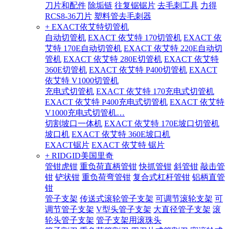
刀片和配件
除垢链
往复锯锯片
去毛刺工具
力得
RCS8-36刀片
塑料管去毛刺器
+ EXACT依艾特切管机
自动切管机
EXACT 依艾特 170切管机
EXACT 依
艾特 170E自动切管机
EXACT 依艾特 220E自动切
管机
EXACT 依艾特 280E切管机
EXACT 依艾特
360E切管机
EXACT 依艾特 P400切管机
EXACT
依艾特 V1000切管机
充电式切管机
EXACT 依艾特 170充电式切管机
EXACT 依艾特 P400充电式切管机
EXACT 依艾特
V1000充电式切管机…
切割坡口一体机
EXACT 依艾特 170E坡口切管机
坡口机
EXACT 依艾特 360E坡口机
EXACT锯片
EXACT 依艾特 锯片
+ RIDGID美国里奇
管钳虎钳
重负荷直柄管钳
快抓管钳
斜管钳
敲击管
钳
铲状钳
重负荷弯管钳
复合式杠杆管钳
铝柄直管
钳
管子支架
传送式滚轮管子支架
可调节滚轮支架
可
调节管子支架
V型头管子支架
大直径管子支架
滚
轮头管子支架
管子支架用滚珠头