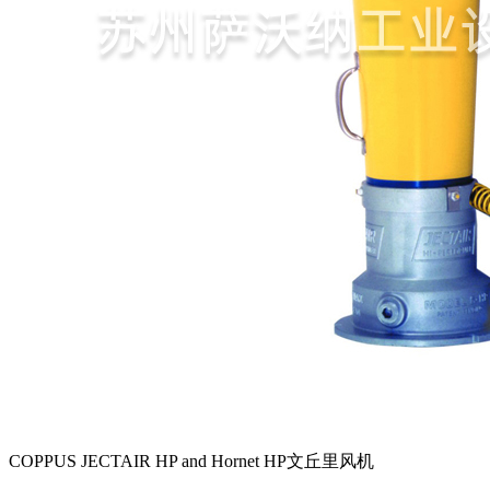
COPPUS JECTAIR HP and Hornet HP文丘里风机