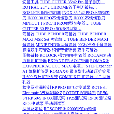
切管工具
TUBE CUTIER 35/42 Pro 管子割刀…
ROTRAC 28/42 CHROME管子割刀镀锚…
ROSLICE 铜管切割器
INOX 35 / 42 PRO不锈钢割
刀
INOX 30 PRO不锈钢割刀
INOX 不锈钢割刀
MINICUT I PRO/ II PRO微型切割器…
TUBE
CUTTER 30 PRO / 5O增强型割…
弯管器
TUBE BENDER弯管器
TUBE BENDER
MAXI MSR Set 弯管组…
TUBE BENDER MAXI
弯管器
MINIBEND微型弯管器
90°标准双手弯管器
标准双手弯管器
铜管弯管弹簧
双手弯管器
压接链接
ROLOCK 强力扭矩扩管器
ROCAM® 动
力扭矩扩管器
EXPANDER AO扩管器
ROMAX®
EXPANDER AC ECO MAXI电液…
STEP Expander
A1 阶梯扩管器
ROMAX® 紧凑型电动液压扩管器
H 600 液压扩管系统
COMBI KIT 扩管器 ／T 型拉
孔器
检测及泄漏检测
RP PRO Ill电动测试泵
ROTEST
Electronic 3气体测漏仪
ROTEST 探测喷剂
RP 50-
S/I RP 50-S INOX测试泵
TP25测试泵
RP 30 测试泵
RP50测试泵
手动测试泵
探测及定位
ROSCOPE® i2000管道内窥镜