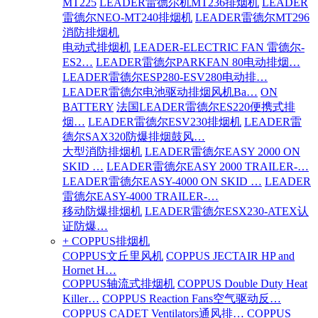
MT225
LEADER雷德尔机MT236排烟机
LEADER
雷德尔NEO-MT240排烟机
LEADER雷德尔MT296
消防排烟机
电动式排烟机
LEADER-ELECTRIC FAN 雷德尔-
ES2…
LEADER雷德尔PARKFAN 80电动排烟…
LEADER雷德尔ESP280-ESV280电动排…
LEADER雷德尔电池驱动排烟风机Ba…
ON
BATTERY
法国LEADER雷德尔ES220便携式排
烟…
LEADER雷德尔ESV230排烟机
LEADER雷
德尔SAX320防爆排烟鼓风…
大型消防排烟机
LEADER雷德尔EASY 2000 ON
SKID …
LEADER雷德尔EASY 2000 TRAILER-…
LEADER雷德尔EASY-4000 ON SKID …
LEADER
雷德尔EASY-4000 TRAILER-…
移动防爆排烟机
LEADER雷德尔ESX230-ATEX认
证防爆…
+ COPPUS排烟机
COPPUS文丘里风机
COPPUS JECTAIR HP and
Hornet H…
COPPUS轴流式排烟机
COPPUS Double Duty Heat
Killer…
COPPUS Reaction Fans空气驱动反…
COPPUS CADET Ventilators通风排…
COPPUS