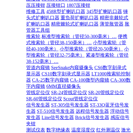
压压接钳
压接钳口
1807压接钳
维修工具
458R型扩喇叭口器
345型扩喇叭口器
锤
头式扩喇叭口器
重负荷扩喇叭口器
精密非棘轮式
扩喇叭口器
精密棘轮式扩喇叭口器
薄管胀管器
胀
管器工具组
推索轮
标准型推索轮（管径50-300毫米）…
便携
式推索轮（管径38-150毫米）…
小型推索轮（管
径40-100毫米）
小型推索轮（管径20-50毫米）
小
型推索轮（管径32-75毫米）
紧凑型推索轮（管径
38-152毫米）…
管道内窥镜
SeeSnake内窥摄像头
CS6数字刻录式
显示器
CS10数字刻录式显示器
LT1000推索轮控制
器
CA-25数字内窥镜
CA-100微型内窥镜
CA-300数
字内窥镜
6MM直径摄像头
管线定位仪
SR-24管线定位仪
SR-20管线定位仪
SR-60管线定位仪
Scout管线定位仪
信号发生器
ST-305信号发生器
ST-33Q蓝牙信号发
生器
ST-510信号发生器
远程信号发生器
浮动信号
发生器
Line信号发生器
Brick信号发生器
感应信号
夹钳
测试仪表
数字绝缘表
温度湿度仪
红外测温仪
激光