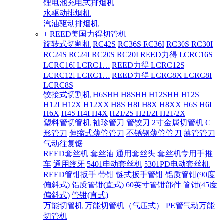
锂电池充电式排烟机
水驱动排烟机
汽油驱动排烟机
+ REED美国力得切管机
旋转式切割机
RC42S
RC36S RC36I
RC30S RC30I
RC24S RC24I
RC20S RC20I
REED力得 LCRC16S
LCRC16I LCRC1…
REED力得 LCRC12S
LCRC12I LCRC1…
REED力得 LCRC8X LCRC8I
LCRC8S
铰接式切割机
H6SHH H8SHH H12SHH
H12S
H12I H12X H12XX
H8S H8I H8X H8XX
H6S H6I
H6X
H4S H4I H4X
H21/2S H21/2I H21/2X
塑料管切管机
袖珍管刀
管铰刀
2寸金属切管机
C
形管刀
伸缩式薄管管刀
不锈钢薄管管刀
薄管管刀
气动往复锯
REED套丝机
套丝油
通用套丝头
套丝机专用手推
车
通用绞牙
5401电动套丝机
5301PD电动套丝机
REED管钳扳手
带钳
链式扳手管钳
铝质管钳(90度
偏斜式)
铝质管钳(直式)
60英寸管钳部件
管钳(45度
偏斜式)
管钳(直式)
万能切管机
万能切管机（气压式）
PE管气动万能
切管机