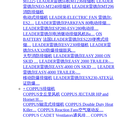
MT225
LEADER雷德尔机MT236排烟机
LEADER
雷德尔NEO-MT240排烟机
LEADER雷德尔MT296
消防排烟机
电动式排烟机
LEADER-ELECTRIC FAN 雷德尔-
ES2…
LEADER雷德尔PARKFAN 80电动排烟…
LEADER雷德尔ESP280-ESV280电动排…
LEADER雷德尔电池驱动排烟风机Ba…
ON
BATTERY
法国LEADER雷德尔ES220便携式排
烟…
LEADER雷德尔ESV230排烟机
LEADER雷
德尔SAX320防爆排烟鼓风…
大型消防排烟机
LEADER雷德尔EASY 2000 ON
SKID …
LEADER雷德尔EASY 2000 TRAILER-…
LEADER雷德尔EASY-4000 ON SKID …
LEADER
雷德尔EASY-4000 TRAILER-…
移动防爆排烟机
LEADER雷德尔ESX230-ATEX认
证防爆…
+ COPPUS排烟机
COPPUS文丘里风机
COPPUS JECTAIR HP and
Hornet H…
COPPUS轴流式排烟机
COPPUS Double Duty Heat
Killer…
COPPUS Reaction Fans空气驱动反…
COPPUS CADET Ventilators通风排…
COPPUS