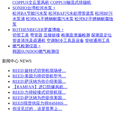
COPPUS文丘里风机
COPPUS轴流式排烟机
SONHO台湾松河水泵 +
松河BA节能污水泵
松河BAF污水处理管道泵
松河BF污
水泵浦
松河KA不锈钢耐腐污水泵
松河KF不锈钢耐腐蚀
泵
ROTHENBEGER罗森博格 +
切管工具
弯管器
压接链接
检测及泄漏检测
探测及定位
管道清洗及疏通机
空调制冷工具及设备
管钳通用工具
燃气检测仪器 +
韩国SUNDOO燃气检测仪
新闻中心 NEWS
REED:旋转式切管机现场使…
REED:美国力得切管机型号…
REED:萨沃纳为你介绍美国…
【RAMFAN】进口防爆风机…
REED:力得铰接式切管机现…
REED:萨沃纳为您提供美国…
REED现货供应力得H4SH6S…
你没见过的，这是世界上…