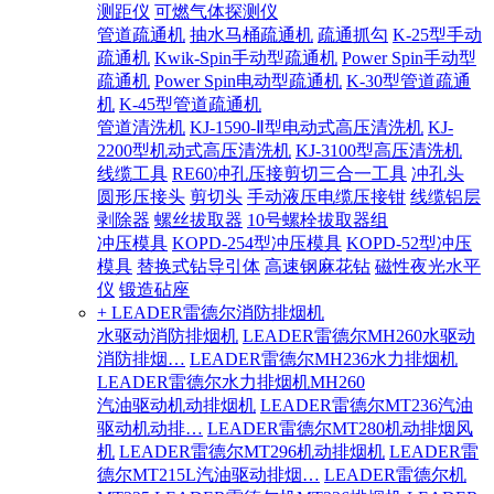
测距仪
可燃气体探测仪
管道疏通机
抽水马桶疏通机
疏通抓勾
K-25型手动
疏通机
Kwik-Spin手动型疏通机
Power Spin手动型
疏通机
Power Spin电动型疏通机
K-30型管道疏通
机
K-45型管道疏通机
管道清洗机
KJ-1590-Ⅱ型电动式高压清洗机
KJ-
2200型机动式高压清洗机
KJ-3100型高压清洗机
线缆工具
RE60冲孔压接剪切三合一工具
冲孔头
圆形压接头
剪切头
手动液压电缆压接钳
线缆铝层
剥除器
螺丝拔取器
10号螺栓拔取器组
冲压模具
KOPD-254型冲压模具
KOPD-52型冲压
模具
替换式钻导引体
高速钢麻花钻
磁性夜光水平
仪
锻造砧座
+ LEADER雷德尔消防排烟机
水驱动消防排烟机
LEADER雷德尔MH260水驱动
消防排烟…
LEADER雷德尔MH236水力排烟机
LEADER雷德尔水力排烟机MH260
汽油驱动机动排烟机
LEADER雷德尔MT236汽油
驱动机动排…
LEADER雷德尔MT280机动排烟风
机
LEADER雷德尔MT296机动排烟机
LEADER雷
德尔MT215L汽油驱动排烟…
LEADER雷德尔机