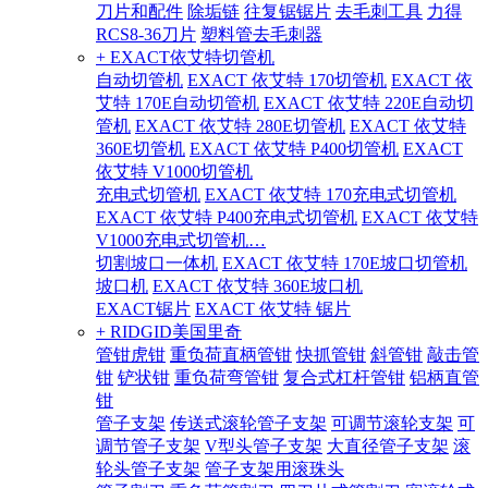
刀片和配件
除垢链
往复锯锯片
去毛刺工具
力得
RCS8-36刀片
塑料管去毛刺器
+ EXACT依艾特切管机
自动切管机
EXACT 依艾特 170切管机
EXACT 依
艾特 170E自动切管机
EXACT 依艾特 220E自动切
管机
EXACT 依艾特 280E切管机
EXACT 依艾特
360E切管机
EXACT 依艾特 P400切管机
EXACT
依艾特 V1000切管机
充电式切管机
EXACT 依艾特 170充电式切管机
EXACT 依艾特 P400充电式切管机
EXACT 依艾特
V1000充电式切管机…
切割坡口一体机
EXACT 依艾特 170E坡口切管机
坡口机
EXACT 依艾特 360E坡口机
EXACT锯片
EXACT 依艾特 锯片
+ RIDGID美国里奇
管钳虎钳
重负荷直柄管钳
快抓管钳
斜管钳
敲击管
钳
铲状钳
重负荷弯管钳
复合式杠杆管钳
铝柄直管
钳
管子支架
传送式滚轮管子支架
可调节滚轮支架
可
调节管子支架
V型头管子支架
大直径管子支架
滚
轮头管子支架
管子支架用滚珠头