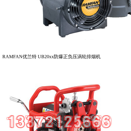
RAMFAN优兰特 UB20xx防爆正负压涡轮排烟机