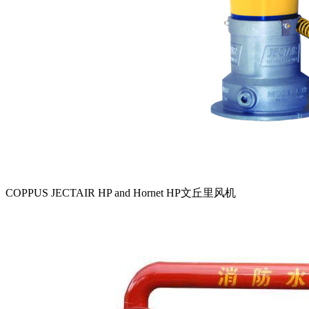
COPPUS JECTAIR HP and Hornet HP文丘里风机