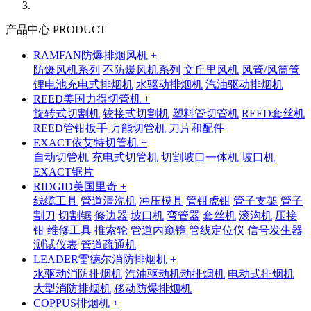
产品中心 PRODUCT
RAMFAN防爆排烟风机 +
防爆风机系列
不防爆风机系列
文丘里风机
风管/风筒管
锂电池充电式排烟机
水驱动排烟机
汽油驱动排烟机
REED美国力得切管机 +
旋转式切割机
铰接式切割机
塑料管切管机
REED套丝机
REED管钳扳手
万能切管机
刀片和配件
EXACT依艾特切管机 +
自动切管机
充电式切管机
切割坡口一体机
坡口机
EXACT锯片
RIDGID美国里奇 +
线缆工具
管道清洗机
冲压模具
管钳虎钳
管子支架
管子
割刀
切割锯
修边器
坡口机
弯管器
套丝机
滚沟机
压接
钳
维修工具
推索轮
管道内窥镜
管线定位仪
信号发生器
测试仪表
管道疏通机
LEADER雷德尔消防排烟机 +
水驱动消防排烟机
汽油驱动机动排烟机
电动式排烟机
大型消防排烟机
移动防爆排烟机
COPPUS排烟机 +