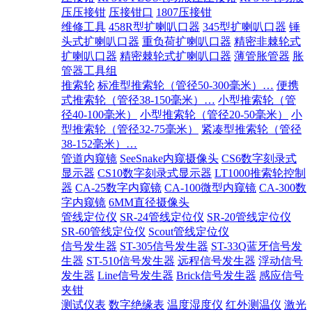
压压接钳
压接钳口
1807压接钳
维修工具
458R型扩喇叭口器
345型扩喇叭口器
锤
头式扩喇叭口器
重负荷扩喇叭口器
精密非棘轮式
扩喇叭口器
精密棘轮式扩喇叭口器
薄管胀管器
胀
管器工具组
推索轮
标准型推索轮（管径50-300毫米）…
便携
式推索轮（管径38-150毫米）…
小型推索轮（管
径40-100毫米）
小型推索轮（管径20-50毫米）
小
型推索轮（管径32-75毫米）
紧凑型推索轮（管径
38-152毫米）…
管道内窥镜
SeeSnake内窥摄像头
CS6数字刻录式
显示器
CS10数字刻录式显示器
LT1000推索轮控制
器
CA-25数字内窥镜
CA-100微型内窥镜
CA-300数
字内窥镜
6MM直径摄像头
管线定位仪
SR-24管线定位仪
SR-20管线定位仪
SR-60管线定位仪
Scout管线定位仪
信号发生器
ST-305信号发生器
ST-33Q蓝牙信号发
生器
ST-510信号发生器
远程信号发生器
浮动信号
发生器
Line信号发生器
Brick信号发生器
感应信号
夹钳
测试仪表
数字绝缘表
温度湿度仪
红外测温仪
激光