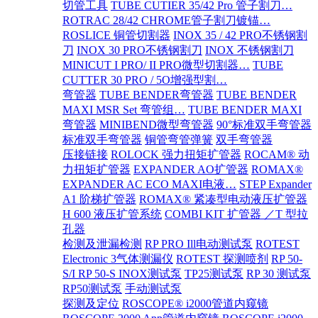
切管工具
TUBE CUTIER 35/42 Pro 管子割刀…
ROTRAC 28/42 CHROME管子割刀镀锚…
ROSLICE 铜管切割器
INOX 35 / 42 PRO不锈钢割
刀
INOX 30 PRO不锈钢割刀
INOX 不锈钢割刀
MINICUT I PRO/ II PRO微型切割器…
TUBE
CUTTER 30 PRO / 5O增强型割…
弯管器
TUBE BENDER弯管器
TUBE BENDER
MAXI MSR Set 弯管组…
TUBE BENDER MAXI
弯管器
MINIBEND微型弯管器
90°标准双手弯管器
标准双手弯管器
铜管弯管弹簧
双手弯管器
压接链接
ROLOCK 强力扭矩扩管器
ROCAM® 动
力扭矩扩管器
EXPANDER AO扩管器
ROMAX®
EXPANDER AC ECO MAXI电液…
STEP Expander
A1 阶梯扩管器
ROMAX® 紧凑型电动液压扩管器
H 600 液压扩管系统
COMBI KIT 扩管器 ／T 型拉
孔器
检测及泄漏检测
RP PRO Ill电动测试泵
ROTEST
Electronic 3气体测漏仪
ROTEST 探测喷剂
RP 50-
S/I RP 50-S INOX测试泵
TP25测试泵
RP 30 测试泵
RP50测试泵
手动测试泵
探测及定位
ROSCOPE® i2000管道内窥镜