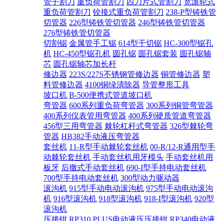
管子割刀
重负荷管割刀
四刀片式管割刀
宽滚轮式
重负荷管割刀
铰接式重负荷管割刀
238-P型铸铁管
切管器
226型铸铁管切管器
246型铸铁管切管器
276型铸铁管切管器
切割锯
金属管手工锯
614型干切锯
HC-300型锯孔
机
HC-450型锯孔机
圆孔锯
圆孔锯套装
圆孔锯轴
芯
圆孔锯轴芯加长杆
修边器
223S/227S不锈钢管修边器
铜管修边器
塑
料管修边器
4100铜绿清除器
导管整形工具
坡口机
B-500便携式管道坡口机
弯管器
600系列重负荷弯管器
300系列铜管弯管器
400系列仪表管用弯管器
400系列硬质管道弯管器
456型三用弯管器
棘轮杠杆式弯管器
326型棘轮弯
管器
HB382手动液压弯管器
套丝机
11-R型手动棘轮套丝机
00-R/12-R通用型手
动棘轮套丝机
手动套丝机用牙模头
手动套丝机用
板牙
后撤式手动套丝机
690-I型手持电动套丝机
700型手持电动套丝机
300型动力驱动器
滚沟机
915型手动电动滚沟机
975型手动电动滚沟
机
916型滚沟机
918型滚沟机
918-I型滚沟机
920型
滚沟机
压接钳
RP310 PLUS电动液压压接钳
RP340电动液