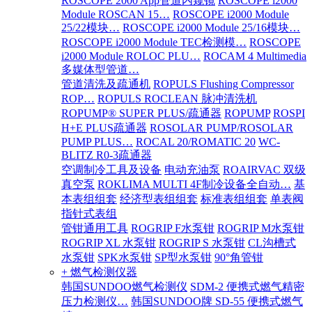
ROSCOPE 2000 App管道内窥镜
ROSCOPE i2000
Module ROSCAN 15…
ROSCOPE i2000 Module
25/22模块…
ROSCOPE i2000 Module 25/16模块…
ROSCOPE i2000 Module TEC检测模…
ROSCOPE
i2000 Module ROLOC PLU…
ROCAM 4 Multimedia
多媒体型管道…
管道清洗及疏通机
ROPULS Flushing Compressor
ROP…
ROPULS ROCLEAN 脉冲清洗机
ROPUMP® SUPER PLUS/疏通器
ROPUMP
ROSPI
H+E PLUS疏通器
ROSOLAR PUMP/ROSOLAR
PUMP PLUS…
ROCAL 20/ROMATIC 20
WC-
BLITZ R0-3疏通器
空调制冷工具及设备
电动充油泵
ROAIRVAC 双级
真空泵
ROKLIMA MULTI 4F制冷设备全自动…
基
本表组组套
经济型表组组套
标准表组组套
单表阀
指针式表组
管钳通用工具
ROGRIP F水泵钳
ROGRIP M水泵钳
ROGRIP XL 水泵钳
ROGRIP S 水泵钳
CL沟槽式
水泵钳
SPK水泵钳
SP型水泵钳
90°角管钳
+ 燃气检测仪器
韩国SUNDOO燃气检测仪
SDM-2 便携式燃气精密
压力检测仪…
韩国SUNDOO牌 SD-55 便携式燃气