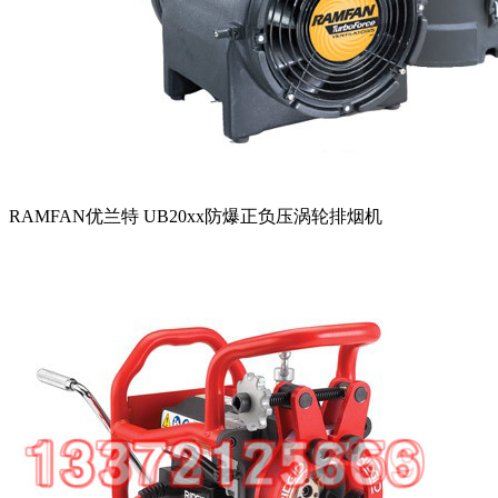
RAMFAN优兰特 UB20xx防爆正负压涡轮排烟机