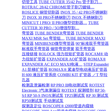
切管工具
TUBE CUTIER 35/42 Pro 管子割刀…
ROTRAC 28/42 CHROME管子割刀镀锚…
ROSLICE 铜管切割器
INOX 35 / 42 PRO不锈钢割
刀
INOX 30 PRO不锈钢割刀
INOX 不锈钢割刀
MINICUT I PRO/ II PRO微型切割器…
TUBE
CUTTER 30 PRO / 5O增强型割…
弯管器
TUBE BENDER弯管器
TUBE BENDER
MAXI MSR Set 弯管组…
TUBE BENDER MAXI
弯管器
MINIBEND微型弯管器
90°标准双手弯管器
标准双手弯管器
铜管弯管弹簧
双手弯管器
压接链接
ROLOCK 强力扭矩扩管器
ROCAM® 动
力扭矩扩管器
EXPANDER AO扩管器
ROMAX®
EXPANDER AC ECO MAXI电液…
STEP Expander
A1 阶梯扩管器
ROMAX® 紧凑型电动液压扩管器
H 600 液压扩管系统
COMBI KIT 扩管器 ／T 型拉
孔器
检测及泄漏检测
RP PRO Ill电动测试泵
ROTEST
Electronic 3气体测漏仪
ROTEST 探测喷剂
RP 50-
S/I RP 50-S INOX测试泵
TP25测试泵
RP 30 测试泵
RP50测试泵
手动测试泵
探测及定位
ROSCOPE® i2000管道内窥镜