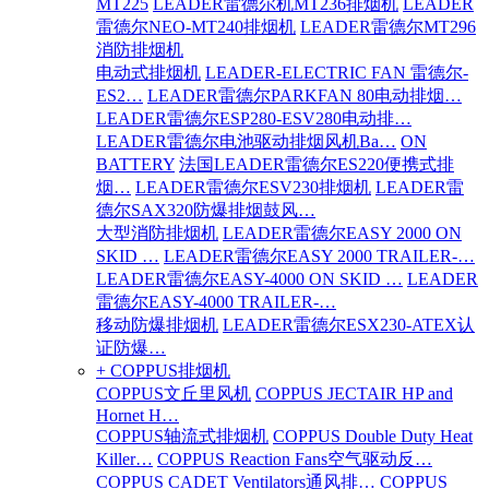
MT225
LEADER雷德尔机MT236排烟机
LEADER
雷德尔NEO-MT240排烟机
LEADER雷德尔MT296
消防排烟机
电动式排烟机
LEADER-ELECTRIC FAN 雷德尔-
ES2…
LEADER雷德尔PARKFAN 80电动排烟…
LEADER雷德尔ESP280-ESV280电动排…
LEADER雷德尔电池驱动排烟风机Ba…
ON
BATTERY
法国LEADER雷德尔ES220便携式排
烟…
LEADER雷德尔ESV230排烟机
LEADER雷
德尔SAX320防爆排烟鼓风…
大型消防排烟机
LEADER雷德尔EASY 2000 ON
SKID …
LEADER雷德尔EASY 2000 TRAILER-…
LEADER雷德尔EASY-4000 ON SKID …
LEADER
雷德尔EASY-4000 TRAILER-…
移动防爆排烟机
LEADER雷德尔ESX230-ATEX认
证防爆…
+ COPPUS排烟机
COPPUS文丘里风机
COPPUS JECTAIR HP and
Hornet H…
COPPUS轴流式排烟机
COPPUS Double Duty Heat
Killer…
COPPUS Reaction Fans空气驱动反…
COPPUS CADET Ventilators通风排…
COPPUS