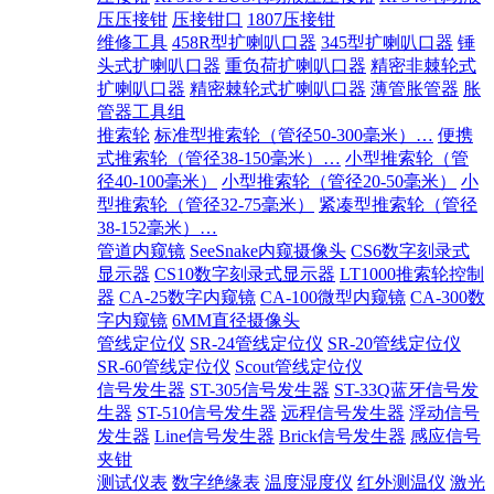
压压接钳
压接钳口
1807压接钳
维修工具
458R型扩喇叭口器
345型扩喇叭口器
锤
头式扩喇叭口器
重负荷扩喇叭口器
精密非棘轮式
扩喇叭口器
精密棘轮式扩喇叭口器
薄管胀管器
胀
管器工具组
推索轮
标准型推索轮（管径50-300毫米）…
便携
式推索轮（管径38-150毫米）…
小型推索轮（管
径40-100毫米）
小型推索轮（管径20-50毫米）
小
型推索轮（管径32-75毫米）
紧凑型推索轮（管径
38-152毫米）…
管道内窥镜
SeeSnake内窥摄像头
CS6数字刻录式
显示器
CS10数字刻录式显示器
LT1000推索轮控制
器
CA-25数字内窥镜
CA-100微型内窥镜
CA-300数
字内窥镜
6MM直径摄像头
管线定位仪
SR-24管线定位仪
SR-20管线定位仪
SR-60管线定位仪
Scout管线定位仪
信号发生器
ST-305信号发生器
ST-33Q蓝牙信号发
生器
ST-510信号发生器
远程信号发生器
浮动信号
发生器
Line信号发生器
Brick信号发生器
感应信号
夹钳
测试仪表
数字绝缘表
温度湿度仪
红外测温仪
激光