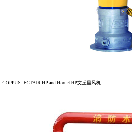
COPPUS JECTAIR HP and Hornet HP文丘里风机