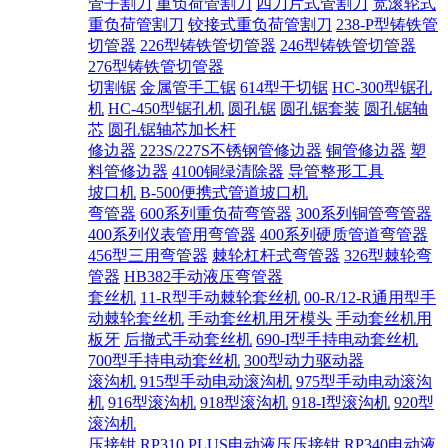
管子割刀
重负荷管割刀
四刀片式管割刀
宽滚轮式
重负荷管割刀
铰接式重负荷管割刀
238-P型铸铁管
切管器
226型铸铁管切管器
246型铸铁管切管器
276型铸铁管切管器
切割锯
金属管手工锯
614型干切锯
HC-300型锯孔
机
HC-450型锯孔机
圆孔锯
圆孔锯套装
圆孔锯轴
芯
圆孔锯轴芯加长杆
修边器
223S/227S不锈钢管修边器
铜管修边器
塑
料管修边器
4100铜绿清除器
导管整形工具
坡口机
B-500便携式管道坡口机
弯管器
600系列重负荷弯管器
300系列铜管弯管器
400系列仪表管用弯管器
400系列硬质管道弯管器
456型三用弯管器
棘轮杠杆式弯管器
326型棘轮弯
管器
HB382手动液压弯管器
套丝机
11-R型手动棘轮套丝机
00-R/12-R通用型手
动棘轮套丝机
手动套丝机用牙模头
手动套丝机用
板牙
后撤式手动套丝机
690-I型手持电动套丝机
700型手持电动套丝机
300型动力驱动器
滚沟机
915型手动电动滚沟机
975型手动电动滚沟
机
916型滚沟机
918型滚沟机
918-I型滚沟机
920型
滚沟机
压接钳
RP310 PLUS电动液压压接钳
RP340电动液