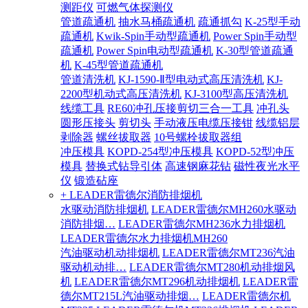
测距仪
可燃气体探测仪
管道疏通机
抽水马桶疏通机
疏通抓勾
K-25型手动
疏通机
Kwik-Spin手动型疏通机
Power Spin手动型
疏通机
Power Spin电动型疏通机
K-30型管道疏通
机
K-45型管道疏通机
管道清洗机
KJ-1590-Ⅱ型电动式高压清洗机
KJ-
2200型机动式高压清洗机
KJ-3100型高压清洗机
线缆工具
RE60冲孔压接剪切三合一工具
冲孔头
圆形压接头
剪切头
手动液压电缆压接钳
线缆铝层
剥除器
螺丝拔取器
10号螺栓拔取器组
冲压模具
KOPD-254型冲压模具
KOPD-52型冲压
模具
替换式钻导引体
高速钢麻花钻
磁性夜光水平
仪
锻造砧座
+ LEADER雷德尔消防排烟机
水驱动消防排烟机
LEADER雷德尔MH260水驱动
消防排烟…
LEADER雷德尔MH236水力排烟机
LEADER雷德尔水力排烟机MH260
汽油驱动机动排烟机
LEADER雷德尔MT236汽油
驱动机动排…
LEADER雷德尔MT280机动排烟风
机
LEADER雷德尔MT296机动排烟机
LEADER雷
德尔MT215L汽油驱动排烟…
LEADER雷德尔机