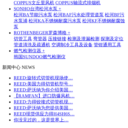
COPPUS文丘里风机
COPPUS轴流式排烟机
SONHO台湾松河水泵 +
松河BA节能污水泵
松河BAF污水处理管道泵
松河BF污
水泵浦
松河KA不锈钢耐腐污水泵
松河KF不锈钢耐腐蚀
泵
ROTHENBEGER罗森博格 +
切管工具
弯管器
压接链接
检测及泄漏检测
探测及定位
管道清洗及疏通机
空调制冷工具及设备
管钳通用工具
燃气检测仪器 +
韩国SUNDOO燃气检测仪
新闻中心 NEWS
REED:旋转式切管机现场使…
REED:美国力得切管机型号…
REED:萨沃纳为你介绍美国…
【RAMFAN】进口防爆风机…
REED:力得铰接式切管机现…
REED:萨沃纳为您提供美国…
REED现货供应力得H4SH6S…
你没见过的，这是世界上…