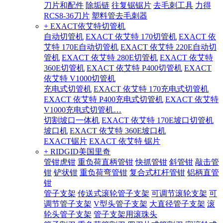
刀片和配件
除垢链
往复锯锯片
去毛刺工具
力得
RCS8-36刀片
塑料管去毛刺器
+ EXACT依艾特切管机
自动切管机
EXACT 依艾特 170切管机
EXACT 依
艾特 170E自动切管机
EXACT 依艾特 220E自动切
管机
EXACT 依艾特 280E切管机
EXACT 依艾特
360E切管机
EXACT 依艾特 P400切管机
EXACT
依艾特 V1000切管机
充电式切管机
EXACT 依艾特 170充电式切管机
EXACT 依艾特 P400充电式切管机
EXACT 依艾特
V1000充电式切管机…
切割坡口一体机
EXACT 依艾特 170E坡口切管机
坡口机
EXACT 依艾特 360E坡口机
EXACT锯片
EXACT 依艾特 锯片
+ RIDGID美国里奇
管钳虎钳
重负荷直柄管钳
快抓管钳
斜管钳
敲击管
钳
铲状钳
重负荷弯管钳
复合式杠杆管钳
铝柄直管
钳
管子支架
传送式滚轮管子支架
可调节滚轮支架
可
调节管子支架
V型头管子支架
大直径管子支架
滚
轮头管子支架
管子支架用滚珠头