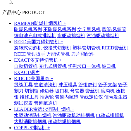
产品中心 PRODUCT
RAMFAN防爆排烟风机 +
防爆风机系列
不防爆风机系列
文丘里风机
风管/风筒管
锂电池充电式排烟机
水驱动排烟机
汽油驱动排烟机
REED美国力得切管机 +
旋转式切割机
铰接式切割机
塑料管切管机
REED套丝机
REED管钳扳手
万能切管机
刀片和配件
EXACT依艾特切管机 +
自动切管机
充电式切管机
切割坡口一体机
坡口机
EXACT锯片
RIDGID美国里奇 +
线缆工具
管道清洗机
冲压模具
管钳虎钳
管子支架
管子
割刀
切割锯
修边器
坡口机
弯管器
套丝机
滚沟机
压接
钳
维修工具
推索轮
管道内窥镜
管线定位仪
信号发生器
测试仪表
管道疏通机
LEADER雷德尔消防排烟机 +
水驱动消防排烟机
汽油驱动机动排烟机
电动式排烟机
大型消防排烟机
移动防爆排烟机
COPPUS排烟机 +