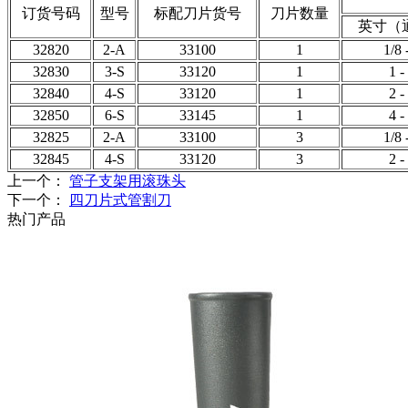
订货号码
型号
标配刀片货号
刀片数量
英寸（
32820
2-A
33100
1
1/8 
32830
3-S
33120
1
1 -
32840
4-S
33120
1
2 -
32850
6-S
33145
1
4 -
32825
2-A
33100
3
1/8 
32845
4-S
33120
3
2 -
上一个：
管子支架用滚珠头
下一个：
四刀片式管割刀
热门产品