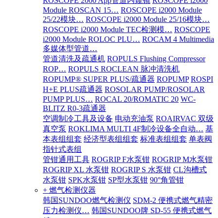
ROSCOPE 2000 App管道内窥镜
ROSCOPE i2000
Module ROSCAN 15…
ROSCOPE i2000 Module
25/22模块…
ROSCOPE i2000 Module 25/16模块…
ROSCOPE i2000 Module TEC检测模…
ROSCOPE
i2000 Module ROLOC PLU…
ROCAM 4 Multimedia
多媒体型管道…
管道清洗及疏通机
ROPULS Flushing Compressor
ROP…
ROPULS ROCLEAN 脉冲清洗机
ROPUMP® SUPER PLUS/疏通器
ROPUMP
ROSPI
H+E PLUS疏通器
ROSOLAR PUMP/ROSOLAR
PUMP PLUS…
ROCAL 20/ROMATIC 20
WC-
BLITZ R0-3疏通器
空调制冷工具及设备
电动充油泵
ROAIRVAC 双级
真空泵
ROKLIMA MULTI 4F制冷设备全自动…
基
本表组组套
经济型表组组套
标准表组组套
单表阀
指针式表组
管钳通用工具
ROGRIP F水泵钳
ROGRIP M水泵钳
ROGRIP XL 水泵钳
ROGRIP S 水泵钳
CL沟槽式
水泵钳
SPK水泵钳
SP型水泵钳
90°角管钳
+ 燃气检测仪器
韩国SUNDOO燃气检测仪
SDM-2 便携式燃气精密
压力检测仪…
韩国SUNDOO牌 SD-55 便携式燃气