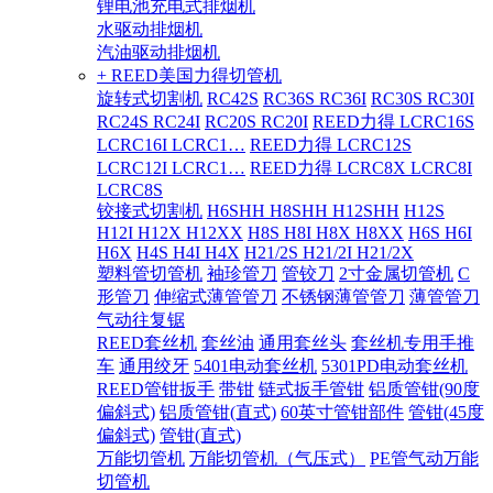
锂电池充电式排烟机
水驱动排烟机
汽油驱动排烟机
+ REED美国力得切管机
旋转式切割机
RC42S
RC36S RC36I
RC30S RC30I
RC24S RC24I
RC20S RC20I
REED力得 LCRC16S
LCRC16I LCRC1…
REED力得 LCRC12S
LCRC12I LCRC1…
REED力得 LCRC8X LCRC8I
LCRC8S
铰接式切割机
H6SHH H8SHH H12SHH
H12S
H12I H12X H12XX
H8S H8I H8X H8XX
H6S H6I
H6X
H4S H4I H4X
H21/2S H21/2I H21/2X
塑料管切管机
袖珍管刀
管铰刀
2寸金属切管机
C
形管刀
伸缩式薄管管刀
不锈钢薄管管刀
薄管管刀
气动往复锯
REED套丝机
套丝油
通用套丝头
套丝机专用手推
车
通用绞牙
5401电动套丝机
5301PD电动套丝机
REED管钳扳手
带钳
链式扳手管钳
铝质管钳(90度
偏斜式)
铝质管钳(直式)
60英寸管钳部件
管钳(45度
偏斜式)
管钳(直式)
万能切管机
万能切管机（气压式）
PE管气动万能
切管机