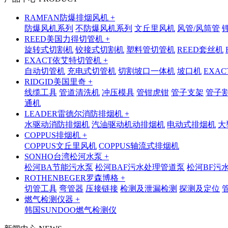
RAMFAN防爆排烟风机 +
防爆风机系列
不防爆风机系列
文丘里风机
风管/风筒管
REED美国力得切管机 +
旋转式切割机
铰接式切割机
塑料管切管机
REED套丝机
EXACT依艾特切管机 +
自动切管机
充电式切管机
切割坡口一体机
坡口机
EXA
RIDGID美国里奇 +
线缆工具
管道清洗机
冲压模具
管钳虎钳
管子支架
管子
通机
LEADER雷德尔消防排烟机 +
水驱动消防排烟机
汽油驱动机动排烟机
电动式排烟机
大
COPPUS排烟机 +
COPPUS文丘里风机
COPPUS轴流式排烟机
SONHO台湾松河水泵 +
松河BA节能污水泵
松河BAF污水处理管道泵
松河BF污
ROTHENBEGER罗森博格 +
切管工具
弯管器
压接链接
检测及泄漏检测
探测及定位
燃气检测仪器 +
韩国SUNDOO燃气检测仪