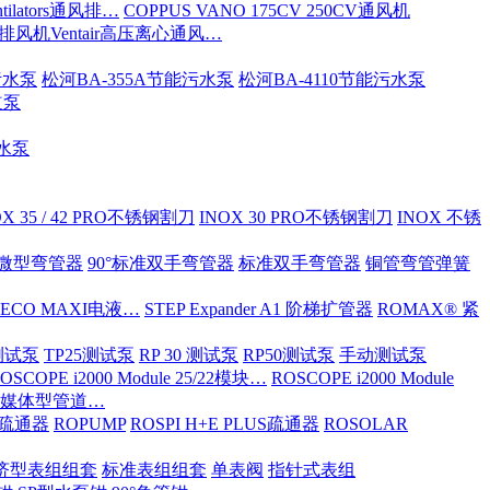
tilators通风排…
COPPUS VANO 175CV 250CV通风机
S排风机Ventair高压离心通风…
污水泵
松河BA-355A节能污水泵
松河BA-4110节能污水泵
道泵
污水泵
OX 35 / 42 PRO不锈钢割刀
INOX 30 PRO不锈钢割刀
INOX 不锈
ND微型弯管器
90°标准双手弯管器
标准双手弯管器
铜管弯管弹簧
 ECO MAXI电液…
STEP Expander A1 阶梯扩管器
ROMAX® 紧
OX测试泵
TP25测试泵
RP 30 测试泵
RP50测试泵
手动测试泵
OSCOPE i2000 Module 25/22模块…
ROSCOPE i2000 Module
ia 多媒体型管道…
S/疏通器
ROPUMP
ROSPI H+E PLUS疏通器
ROSOLAR
济型表组组套
标准表组组套
单表阀
指针式表组