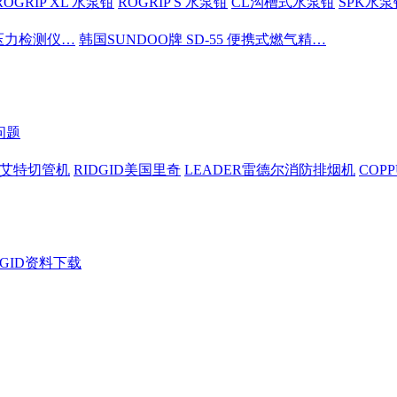
ROGRIP XL 水泵钳
ROGRIP S 水泵钳
CL沟槽式水泵钳
SPK水泵
密压力检测仪…
韩国SUNDOO牌 SD-55 便携式燃气精…
问题
依艾特切管机
RIDGID美国里奇
LEADER雷德尔消防排烟机
COP
DGID资料下载