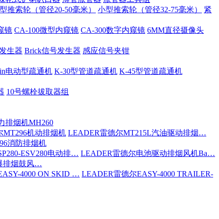
型推索轮（管径20-50毫米）
小型推索轮（管径32-75毫米）
紧
内窥镜
CA-100微型内窥镜
CA-300数字内窥镜
6MM直径摄像头
号发生器
Brick信号发生器
感应信号夹钳
 Spin电动型疏通机
K-30型管道疏通机
K-45型管道疏通机
器
10号螺栓拔取器组
力排烟机MH260
尔MT296机动排烟机
LEADER雷德尔MT215L汽油驱动排烟…
296消防排烟机
P280-ESV280电动排…
LEADER雷德尔电池驱动排烟风机Ba…
防爆排烟鼓风…
SY-4000 ON SKID …
LEADER雷德尔EASY-4000 TRAILER-