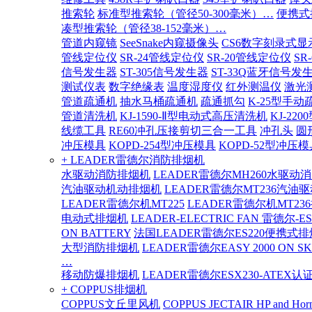
推索轮
标准型推索轮（管径50-300毫米）…
便携式
凑型推索轮（管径38-152毫米）…
管道内窥镜
SeeSnake内窥摄像头
CS6数字刻录式显
管线定位仪
SR-24管线定位仪
SR-20管线定位仪
SR
信号发生器
ST-305信号发生器
ST-33Q蓝牙信号发
测试仪表
数字绝缘表
温度湿度仪
红外测温仪
激光
管道疏通机
抽水马桶疏通机
疏通抓勾
K-25型手动
管道清洗机
KJ-1590-Ⅱ型电动式高压清洗机
KJ-2
线缆工具
RE60冲孔压接剪切三合一工具
冲孔头
圆
冲压模具
KOPD-254型冲压模具
KOPD-52型冲压模
+ LEADER雷德尔消防排烟机
水驱动消防排烟机
LEADER雷德尔MH260水驱动
汽油驱动机动排烟机
LEADER雷德尔MT236汽油
LEADER雷德尔机MT225
LEADER雷德尔机MT23
电动式排烟机
LEADER-ELECTRIC FAN 雷德尔-E
ON BATTERY
法国LEADER雷德尔ES220便携式
大型消防排烟机
LEADER雷德尔EASY 2000 ON SK
…
移动防爆排烟机
LEADER雷德尔ESX230-ATEX
+ COPPUS排烟机
COPPUS文丘里风机
COPPUS JECTAIR HP and Hor