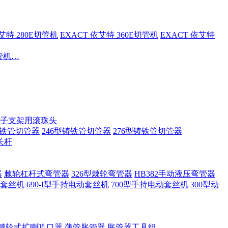
依艾特 280E切管机
EXACT 依艾特 360E切管机
EXACT 依艾特
切管机…
子支架用滚珠头
铸铁管切管器
246型铸铁管切管器
276型铸铁管切管器
长杆
器
棘轮杠杆式弯管器
326型棘轮弯管器
HB382手动液压弯管器
套丝机
690-I型手持电动套丝机
700型手持电动套丝机
300型动
棘轮式扩喇叭口器
薄管胀管器
胀管器工具组