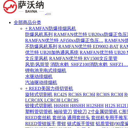
全部商品分类
+ RAMFAN防爆排烟风机
防爆风机系列
RAMFAN优兰特 UB20xx防爆正负
RAMFAN优兰特 AFi50xx防爆正负压…
RAMFAN
不防爆风机系列
RAMFAN优兰特 ED9002-BAT
RA
优兰特 UB20加热通风系统
RAMFAN优兰特 UB20
文丘里风机
RAMFAN优兰特 RV1500文丘里管
风管/风筒管
消防水鹤_SHFZ100消防水鹤_SHFZ1…
锂电池充电式排烟机
水驱动排烟机
汽油驱动排烟机
+ REED美国力得切管机
旋转式切割机
RC42S
RC36S RC36I
RC30S RC30I
R
LCRC8X LCRC8I LCRC8S
铰接式切割机
H6SHH H8SHH H12SHH
H12S H12I
塑料管切管机
袖珍管刀
管铰刀
2寸金属切管机
C形
REED套丝机
套丝油
通用套丝头
套丝机专用手推车
REED管钳扳手
带钳
链式扳手管钳
铝质管钳(90度