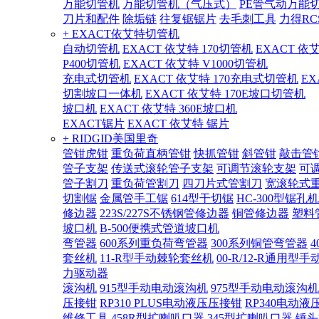
万能切管机
万能切管机（气压式）
PE管气动万能
刀片和配件
除垢链
往复锯锯片
去毛刺工具
力得RC
+ EXACT依艾特切管机
自动切管机
EXACT 依艾特 170切管机
EXACT 依
P400切管机
EXACT 依艾特 V1000切管机
充电式切管机
EXACT 依艾特 170充电式切管机
EX
切割坡口一体机
EXACT 依艾特 170E坡口切管机
坡口机
EXACT 依艾特 360E坡口机
EXACT锯片
EXACT 依艾特 锯片
+ RIDGID美国里奇
管钳虎钳
重负荷直柄管钳
快抓管钳
斜管钳
敲击管
管子支架
传送式滚轮管子支架
可调节滚轮支架
可
管子割刀
重负荷管割刀
四刀片式管割刀
宽滚轮式
切割锯
金属管手工锯
614型干切锯
HC-300型锯孔机
修边器
223S/227S不锈钢管修边器
铜管修边器
塑料
坡口机
B-500便携式管道坡口机
弯管器
600系列重负荷弯管器
300系列铜管弯管器
套丝机
11-R型手动棘轮套丝机
00-R/12-R通用型
力驱动器
滚沟机
915型手动电动滚沟机
975型手动电动滚沟机
压接钳
RP310 PLUS电动液压压接钳
RP340电动液
维修工具
458R型扩喇叭口器
345型扩喇叭口器
锤头