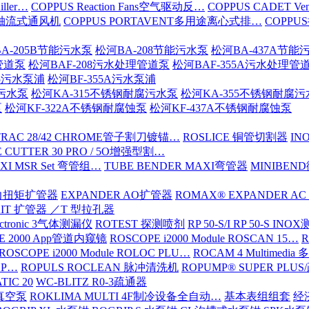
iller…
COPPUS Reaction Fans空气驱动反…
COPPUS CADET Ven
16轴流式通风机
COPPUS PORTAVENT多用途离心式排…
COPPU
A-205B节能污水泵
松河BA-208节能污水泵
松河BA-437A节能
管道泵
松河BAF-208污水处理管道泵
松河BAF-355A污水处理管
15污水泵浦
松河BF-355A污水泵浦
腐污水泵
松河KA-315不锈钢耐腐污水泵
松河KA-355不锈钢耐腐
泵
松河KF-322A不锈钢耐腐蚀泵
松河KF-437A不锈钢耐腐蚀泵
TRAC 28/42 CHROME管子割刀镀锚…
ROSLICE 铜管切割器
IN
 CUTTER 30 PRO / 5O增强型割…
XI MSR Set 弯管组…
TUBE BENDER MAXI弯管器
MINIBE
动力扭矩扩管器
EXPANDER AO扩管器
ROMAX® EXPANDER AC
KIT 扩管器 ／T 型拉孔器
ectronic 3气体测漏仪
ROTEST 探测喷剂
RP 50-S/I RP 50-S IN
E 2000 App管道内窥镜
ROSCOPE i2000 Module ROSCAN 15…
R
ROSCOPE i2000 Module ROLOC PLU…
ROCAM 4 Multimed
ROP…
ROPULS ROCLEAN 脉冲清洗机
ROPUMP® SUPER PLU
TIC 20
WC-BLITZ R0-3疏通器
级真空泵
ROKLIMA MULTI 4F制冷设备全自动…
基本表组组套
经