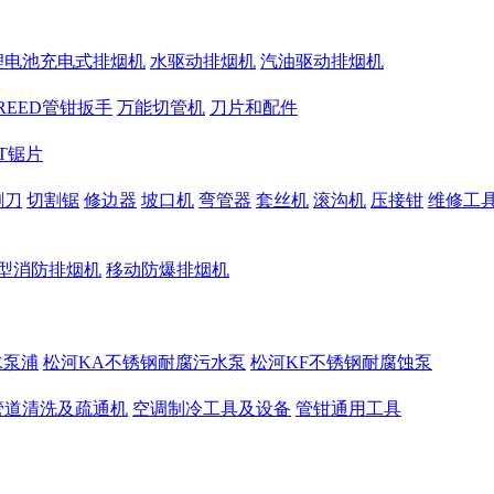
锂电池充电式排烟机
水驱动排烟机
汽油驱动排烟机
REED管钳扳手
万能切管机
刀片和配件
CT锯片
割刀
切割锯
修边器
坡口机
弯管器
套丝机
滚沟机
压接钳
维修工
型消防排烟机
移动防爆排烟机
水泵浦
松河KA不锈钢耐腐污水泵
松河KF不锈钢耐腐蚀泵
管道清洗及疏通机
空调制冷工具及设备
管钳通用工具