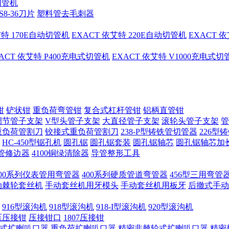
切管机
S8-36刀片
塑料管去毛刺器
艾特 170E自动切管机
EXACT 依艾特 220E自动切管机
EXACT 
ACT 依艾特 P400充电式切管机
EXACT 依艾特 V1000充电式
钳
铲状钳
重负荷弯管钳
复合式杠杆管钳
铝柄直管钳
调节管子支架
V型头管子支架
大直径管子支架
滚轮头管子支架
管
重负荷管割刀
铰接式重负荷管割刀
238-P型铸铁管切管器
226型
HC-450型锯孔机
圆孔锯
圆孔锯套装
圆孔锯轴芯
圆孔锯轴芯加
管修边器
4100铜绿清除器
导管整形工具
400系列仪表管用弯管器
400系列硬质管道弯管器
456型三用弯管
手动棘轮套丝机
手动套丝机用牙模头
手动套丝机用板牙
后撤式手动
916型滚沟机
918型滚沟机
918-I型滚沟机
920型滚沟机
压压接钳
压接钳口
1807压接钳
式扩喇叭口器
重负荷扩喇叭口器
精密非棘轮式扩喇叭口器
精密