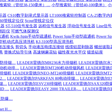
推索轮（管径38-150毫米）…
小型推索轮（管径40-100毫米）
小
示器
CS10数字刻录式显示器
LT1000推索轮控制器
CA-25数字
-60管线定位仪
Scout管线定位仪
生器
ST-510信号发生器
远程信号发生器
浮动信号发生器
Line信
测距仪
可燃气体探测仪
疏通机
Kwik-Spin手动型疏通机
Power Spin手动型疏通机
Power
200型机动式高压清洗机
KJ-3100型高压清洗机
形压接头
剪切头
手动液压电缆压接钳
线缆铝层剥除器
螺丝拔取
具
替换式钻导引体
高速钢麻花钻
磁性夜光水平仪
锻造砧座
消防排烟…
LEADER雷德尔MH236水力排烟机
LEADER雷德尔水
驱动机动排…
LEADER雷德尔MT280机动排烟风机
LEADER雷德
6排烟机
LEADER雷德尔NEO-MT240排烟机
LEADER雷德尔MT
S2…
LEADER雷德尔PARKFAN 80电动排烟…
LEADER雷德尔ES
排烟…
LEADER雷德尔ESV230排烟机
LEADER雷德尔SAX320
ID …
LEADER雷德尔EASY 2000 TRAILER-…
LEADER雷德尔EA
认证防爆…
net H…