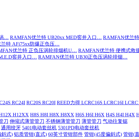
压涡…
RAMFAN优兰特 UB20xx MED窖井入口…
RAMFAN优兰特
优兰特 AFi75xx防爆正负压…
MFAN优兰特 正负压涡轮排烟机U…
RAMFAN优兰特 便携式救
 M.E.D窖井入口…
RAMFAN优兰特 UB30正负压涡轮排烟…
C24S RC24I
RC20S RC20I
REED力得 LCRC16S LCRC16I LCR
 H12X H12XX
H8S H8I H8X H8XX
H6S H6I H6X
H4S H4I H4X
H
管刀
伸缩式薄管管刀
不锈钢薄管管刀
薄管管刀
气动往复锯
通用绞牙
5401电动套丝机
5301PD电动套丝机
偏斜式)
铝质管钳(直式)
60英寸管钳部件
管钳(45度偏斜式)
管钳(直