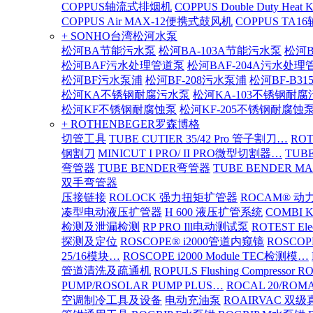
COPPUS轴流式排烟机
COPPUS Double Duty Heat K
COPPUS Air MAX-12便携式鼓风机
COPPUS TA
+ SONHO台湾松河水泵
松河BA节能污水泵
松河BA-103A节能污水泵
松河B
松河BAF污水处理管道泵
松河BAF-204A污水处理
松河BF污水泵浦
松河BF-208污水泵浦
松河BF-B3
松河KA不锈钢耐腐污水泵
松河KA-103不锈钢耐
松河KF不锈钢耐腐蚀泵
松河KF-205不锈钢耐腐蚀
+ ROTHENBEGER罗森博格
切管工具
TUBE CUTIER 35/42 Pro 管子割刀…
RO
钢割刀
MINICUT I PRO/ II PRO微型切割器…
TUBE
弯管器
TUBE BENDER弯管器
TUBE BENDER MA
双手弯管器
压接链接
ROLOCK 强力扭矩扩管器
ROCAM® 
凑型电动液压扩管器
H 600 液压扩管系统
COMBI 
检测及泄漏检测
RP PRO Ill电动测试泵
ROTEST El
探测及定位
ROSCOPE® i2000管道内窥镜
ROSCOP
25/16模块…
ROSCOPE i2000 Module TEC检测模…
管道清洗及疏通机
ROPULS Flushing Compressor 
PUMP/ROSOLAR PUMP PLUS…
ROCAL 20/ROMA
空调制冷工具及设备
电动充油泵
ROAIRVAC 双