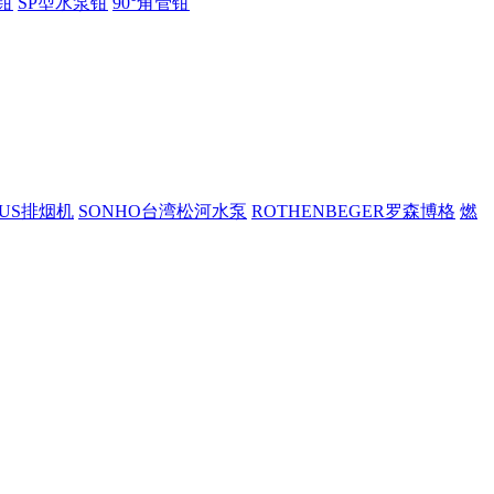
钳
SP型水泵钳
90°角管钳
PUS排烟机
SONHO台湾松河水泵
ROTHENBEGER罗森博格
燃