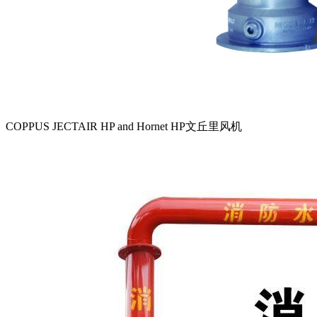
COPPUS JECTAIR HP and Hornet HP文丘里风机