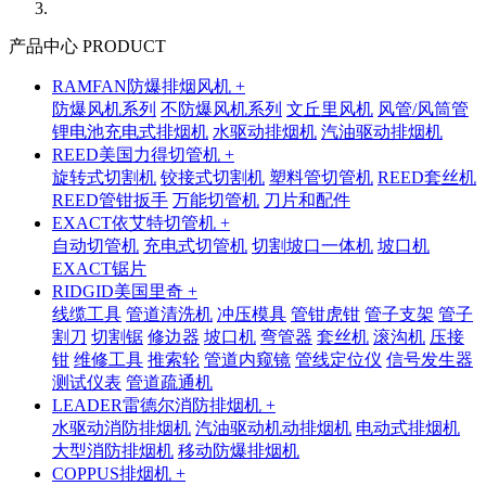
产品中心 PRODUCT
RAMFAN防爆排烟风机 +
防爆风机系列
不防爆风机系列
文丘里风机
风管/风筒管
锂电池充电式排烟机
水驱动排烟机
汽油驱动排烟机
REED美国力得切管机 +
旋转式切割机
铰接式切割机
塑料管切管机
REED套丝机
REED管钳扳手
万能切管机
刀片和配件
EXACT依艾特切管机 +
自动切管机
充电式切管机
切割坡口一体机
坡口机
EXACT锯片
RIDGID美国里奇 +
线缆工具
管道清洗机
冲压模具
管钳虎钳
管子支架
管子
割刀
切割锯
修边器
坡口机
弯管器
套丝机
滚沟机
压接
钳
维修工具
推索轮
管道内窥镜
管线定位仪
信号发生器
测试仪表
管道疏通机
LEADER雷德尔消防排烟机 +
水驱动消防排烟机
汽油驱动机动排烟机
电动式排烟机
大型消防排烟机
移动防爆排烟机
COPPUS排烟机 +