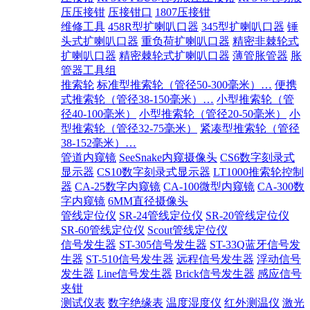
压压接钳
压接钳口
1807压接钳
维修工具
458R型扩喇叭口器
345型扩喇叭口器
锤
头式扩喇叭口器
重负荷扩喇叭口器
精密非棘轮式
扩喇叭口器
精密棘轮式扩喇叭口器
薄管胀管器
胀
管器工具组
推索轮
标准型推索轮（管径50-300毫米）…
便携
式推索轮（管径38-150毫米）…
小型推索轮（管
径40-100毫米）
小型推索轮（管径20-50毫米）
小
型推索轮（管径32-75毫米）
紧凑型推索轮（管径
38-152毫米）…
管道内窥镜
SeeSnake内窥摄像头
CS6数字刻录式
显示器
CS10数字刻录式显示器
LT1000推索轮控制
器
CA-25数字内窥镜
CA-100微型内窥镜
CA-300数
字内窥镜
6MM直径摄像头
管线定位仪
SR-24管线定位仪
SR-20管线定位仪
SR-60管线定位仪
Scout管线定位仪
信号发生器
ST-305信号发生器
ST-33Q蓝牙信号发
生器
ST-510信号发生器
远程信号发生器
浮动信号
发生器
Line信号发生器
Brick信号发生器
感应信号
夹钳
测试仪表
数字绝缘表
温度湿度仪
红外测温仪
激光