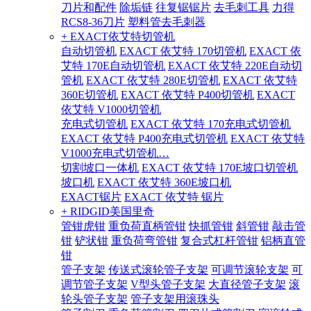
刀片和配件
除垢链
往复锯锯片
去毛刺工具
力得
RCS8-36刀片
塑料管去毛刺器
+ EXACT依艾特切管机
自动切管机
EXACT 依艾特 170切管机
EXACT 依
艾特 170E自动切管机
EXACT 依艾特 220E自动切
管机
EXACT 依艾特 280E切管机
EXACT 依艾特
360E切管机
EXACT 依艾特 P400切管机
EXACT
依艾特 V1000切管机
充电式切管机
EXACT 依艾特 170充电式切管机
EXACT 依艾特 P400充电式切管机
EXACT 依艾特
V1000充电式切管机…
切割坡口一体机
EXACT 依艾特 170E坡口切管机
坡口机
EXACT 依艾特 360E坡口机
EXACT锯片
EXACT 依艾特 锯片
+ RIDGID美国里奇
管钳虎钳
重负荷直柄管钳
快抓管钳
斜管钳
敲击管
钳
铲状钳
重负荷弯管钳
复合式杠杆管钳
铝柄直管
钳
管子支架
传送式滚轮管子支架
可调节滚轮支架
可
调节管子支架
V型头管子支架
大直径管子支架
滚
轮头管子支架
管子支架用滚珠头