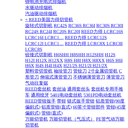
锂电池充电式排烟机
水驱动排烟机
汽油驱动排烟机
+ REED美国力得切管机
旋转式切割机
RC42S
RC36S RC36I
RC30S RC30I
RC24S RC24I
RC20S RC20I
REED力得 LCRC16S
LCRC16I LCRC1…
REED力得 LCRC12S
LCRC12I LCRC1…
REED力得 LCRC8X LCRC8I
LCRC8S
铰接式切割机
H6SHH H8SHH H12SHH
H12S
H12I H12X H12XX
H8S H8I H8X H8XX
H6S H6I
H6X
H4S H4I H4X
H21/2S H21/2I H21/2X
塑料管切管机
袖珍管刀
管铰刀
2寸金属切管机
C
形管刀
伸缩式薄管管刀
不锈钢薄管管刀
薄管管刀
气动往复锯
REED套丝机
套丝油
通用套丝头
套丝机专用手推
车
通用绞牙
5401电动套丝机
5301PD电动套丝机
REED管钳扳手
带钳
链式扳手管钳
铝质管钳(90度
偏斜式)
铝质管钳(直式)
60英寸管钳部件
管钳(45度
偏斜式)
管钳(直式)
万能切管机
万能切管机（气压式）
PE管气动万能
切管机