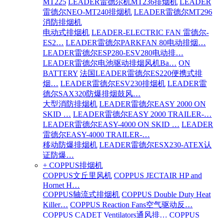
MT225
LEADER雷德尔机MT236排烟机
LEADER
雷德尔NEO-MT240排烟机
LEADER雷德尔MT296
消防排烟机
电动式排烟机
LEADER-ELECTRIC FAN 雷德尔-
ES2…
LEADER雷德尔PARKFAN 80电动排烟…
LEADER雷德尔ESP280-ESV280电动排…
LEADER雷德尔电池驱动排烟风机Ba…
ON
BATTERY
法国LEADER雷德尔ES220便携式排
烟…
LEADER雷德尔ESV230排烟机
LEADER雷
德尔SAX320防爆排烟鼓风…
大型消防排烟机
LEADER雷德尔EASY 2000 ON
SKID …
LEADER雷德尔EASY 2000 TRAILER-…
LEADER雷德尔EASY-4000 ON SKID …
LEADER
雷德尔EASY-4000 TRAILER-…
移动防爆排烟机
LEADER雷德尔ESX230-ATEX认
证防爆…
+ COPPUS排烟机
COPPUS文丘里风机
COPPUS JECTAIR HP and
Hornet H…
COPPUS轴流式排烟机
COPPUS Double Duty Heat
Killer…
COPPUS Reaction Fans空气驱动反…
COPPUS CADET Ventilators通风排…
COPPUS