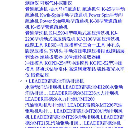
测距仪
可燃气体探测仪
管道疏通机
抽水马桶疏通机
疏通抓勾
K-25型手动
疏通机
Kwik-Spin手动型疏通机
Power Spin手动型
疏通机
Power Spin电动型疏通机
K-30型管道疏通
机
K-45型管道疏通机
管道清洗机
KJ-1590-Ⅱ型电动式高压清洗机
KJ-
2200型机动式高压清洗机
KJ-3100型高压清洗机
线缆工具
RE60冲孔压接剪切三合一工具
冲孔头
圆形压接头
剪切头
手动液压电缆压接钳
线缆铝层
剥除器
螺丝拔取器
10号螺栓拔取器组
冲压模具
KOPD-254型冲压模具
KOPD-52型冲压
模具
替换式钻导引体
高速钢麻花钻
磁性夜光水平
仪
锻造砧座
+ LEADER雷德尔消防排烟机
水驱动消防排烟机
LEADER雷德尔MH260水驱动
消防排烟…
LEADER雷德尔MH236水力排烟机
LEADER雷德尔水力排烟机MH260
汽油驱动机动排烟机
LEADER雷德尔MT236汽油
驱动机动排…
LEADER雷德尔MT280机动排烟风
机
LEADER雷德尔MT296机动排烟机
LEADER雷
德尔MT215L汽油驱动排烟…
LEADER雷德尔机