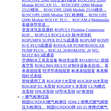
ROSCOPE 2000 App管道内窥镜
ROSCOPE i2000
Module ROSCAN 15…
ROSCOPE i2000 Module
25/22模块…
ROSCOPE i2000 Module 25/16模块…
ROSCOPE i2000 Module TEC检测模…
ROSCOPE
i2000 Module ROLOC PLU…
ROCAM 4 Multimedia
多媒体型管道…
管道清洗及疏通机
ROPULS Flushing Compressor
ROP…
ROPULS ROCLEAN 脉冲清洗机
ROPUMP® SUPER PLUS/疏通器
ROPUMP
ROSPI
H+E PLUS疏通器
ROSOLAR PUMP/ROSOLAR
PUMP PLUS…
ROCAL 20/ROMATIC 20
WC-
BLITZ R0-3疏通器
空调制冷工具及设备
电动充油泵
ROAIRVAC 双级
真空泵
ROKLIMA MULTI 4F制冷设备全自动…
基
本表组组套
经济型表组组套
标准表组组套
单表阀
指针式表组
管钳通用工具
ROGRIP F水泵钳
ROGRIP M水泵钳
ROGRIP XL 水泵钳
ROGRIP S 水泵钳
CL沟槽式
水泵钳
SPK水泵钳
SP型水泵钳
90°角管钳
+ 燃气检测仪器
韩国SUNDOO燃气检测仪
SDM-2 便携式燃气精密
压力检测仪…
韩国SUNDOO牌 SD-55 便携式燃气