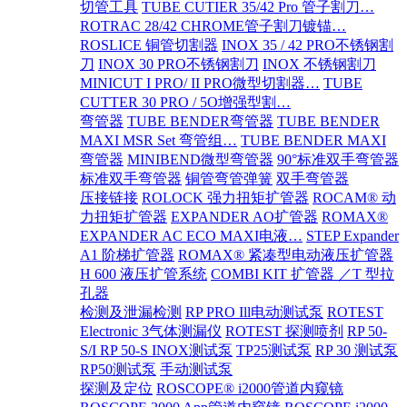
切管工具
TUBE CUTIER 35/42 Pro 管子割刀…
ROTRAC 28/42 CHROME管子割刀镀锚…
ROSLICE 铜管切割器
INOX 35 / 42 PRO不锈钢割
刀
INOX 30 PRO不锈钢割刀
INOX 不锈钢割刀
MINICUT I PRO/ II PRO微型切割器…
TUBE
CUTTER 30 PRO / 5O增强型割…
弯管器
TUBE BENDER弯管器
TUBE BENDER
MAXI MSR Set 弯管组…
TUBE BENDER MAXI
弯管器
MINIBEND微型弯管器
90°标准双手弯管器
标准双手弯管器
铜管弯管弹簧
双手弯管器
压接链接
ROLOCK 强力扭矩扩管器
ROCAM® 动
力扭矩扩管器
EXPANDER AO扩管器
ROMAX®
EXPANDER AC ECO MAXI电液…
STEP Expander
A1 阶梯扩管器
ROMAX® 紧凑型电动液压扩管器
H 600 液压扩管系统
COMBI KIT 扩管器 ／T 型拉
孔器
检测及泄漏检测
RP PRO Ill电动测试泵
ROTEST
Electronic 3气体测漏仪
ROTEST 探测喷剂
RP 50-
S/I RP 50-S INOX测试泵
TP25测试泵
RP 30 测试泵
RP50测试泵
手动测试泵
探测及定位
ROSCOPE® i2000管道内窥镜