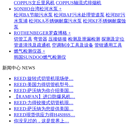
COPPUS文丘里风机
COPPUS轴流式排烟机
SONHO台湾松河水泵 +
松河BA节能污水泵
松河BAF污水处理管道泵
松河BF污
水泵浦
松河KA不锈钢耐腐污水泵
松河KF不锈钢耐腐蚀
泵
ROTHENBEGER罗森博格 +
切管工具
弯管器
压接链接
检测及泄漏检测
探测及定位
管道清洗及疏通机
空调制冷工具及设备
管钳通用工具
燃气检测仪器 +
韩国SUNDOO燃气检测仪
新闻中心 NEWS
REED:旋转式切管机现场使…
REED:美国力得切管机型号…
REED:萨沃纳为你介绍美国…
【RAMFAN】进口防爆风机…
REED:力得铰接式切管机现…
REED:萨沃纳为您提供美国…
REED现货供应力得H4SH6S…
你没见过的，这是世界上…