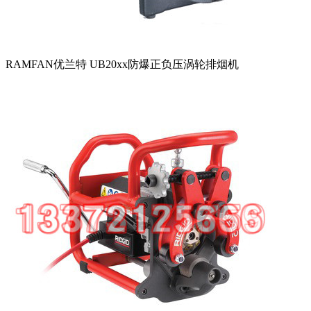
RAMFAN优兰特 UB20xx防爆正负压涡轮排烟机