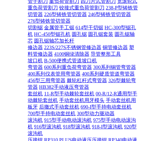
管子割刀
重负荷管割刀
四刀片式管割刀
宽滚轮式
重负荷管割刀
铰接式重负荷管割刀
238-P型铸铁管
切管器
226型铸铁管切管器
246型铸铁管切管器
276型铸铁管切管器
切割锯
金属管手工锯
614型干切锯
HC-300型锯孔
机
HC-450型锯孔机
圆孔锯
圆孔锯套装
圆孔锯轴
芯
圆孔锯轴芯加长杆
修边器
223S/227S不锈钢管修边器
铜管修边器
塑
料管修边器
4100铜绿清除器
导管整形工具
坡口机
B-500便携式管道坡口机
弯管器
600系列重负荷弯管器
300系列铜管弯管器
400系列仪表管用弯管器
400系列硬质管道弯管器
456型三用弯管器
棘轮杠杆式弯管器
326型棘轮弯
管器
HB382手动液压弯管器
套丝机
11-R型手动棘轮套丝机
00-R/12-R通用型手
动棘轮套丝机
手动套丝机用牙模头
手动套丝机用
板牙
后撤式手动套丝机
690-I型手持电动套丝机
700型手持电动套丝机
300型动力驱动器
滚沟机
915型手动电动滚沟机
975型手动电动滚沟
机
916型滚沟机
918型滚沟机
918-I型滚沟机
920型
滚沟机
压接钳
RP310 PLUS电动液压压接钳
RP340电动液