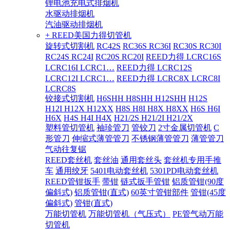
锂电池充电式排烟机
水驱动排烟机
汽油驱动排烟机
+ REED美国力得切管机
旋转式切割机
RC42S
RC36S RC36I
RC30S RC30I
RC24S RC24I
RC20S RC20I
REED力得 LCRC16S
LCRC16I LCRC1…
REED力得 LCRC12S
LCRC12I LCRC1…
REED力得 LCRC8X LCRC8I
LCRC8S
铰接式切割机
H6SHH H8SHH H12SHH
H12S
H12I H12X H12XX
H8S H8I H8X H8XX
H6S H6I
H6X
H4S H4I H4X
H21/2S H21/2I H21/2X
塑料管切管机
袖珍管刀
管铰刀
2寸金属切管机
C
形管刀
伸缩式薄管管刀
不锈钢薄管管刀
薄管管刀
气动往复锯
REED套丝机
套丝油
通用套丝头
套丝机专用手推
车
通用绞牙
5401电动套丝机
5301PD电动套丝机
REED管钳扳手
带钳
链式扳手管钳
铝质管钳(90度
偏斜式)
铝质管钳(直式)
60英寸管钳部件
管钳(45度
偏斜式)
管钳(直式)
万能切管机
万能切管机（气压式）
PE管气动万能
切管机