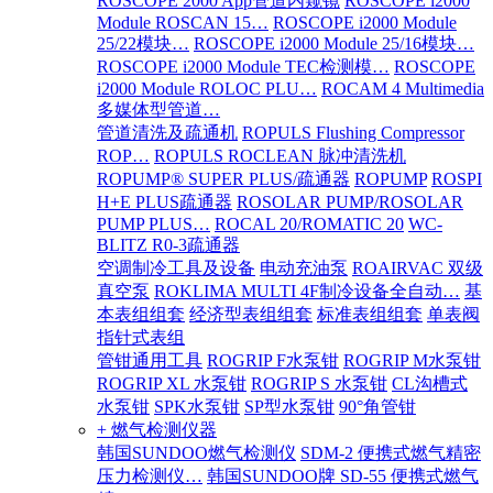
ROSCOPE 2000 App管道内窥镜
ROSCOPE i2000
Module ROSCAN 15…
ROSCOPE i2000 Module
25/22模块…
ROSCOPE i2000 Module 25/16模块…
ROSCOPE i2000 Module TEC检测模…
ROSCOPE
i2000 Module ROLOC PLU…
ROCAM 4 Multimedia
多媒体型管道…
管道清洗及疏通机
ROPULS Flushing Compressor
ROP…
ROPULS ROCLEAN 脉冲清洗机
ROPUMP® SUPER PLUS/疏通器
ROPUMP
ROSPI
H+E PLUS疏通器
ROSOLAR PUMP/ROSOLAR
PUMP PLUS…
ROCAL 20/ROMATIC 20
WC-
BLITZ R0-3疏通器
空调制冷工具及设备
电动充油泵
ROAIRVAC 双级
真空泵
ROKLIMA MULTI 4F制冷设备全自动…
基
本表组组套
经济型表组组套
标准表组组套
单表阀
指针式表组
管钳通用工具
ROGRIP F水泵钳
ROGRIP M水泵钳
ROGRIP XL 水泵钳
ROGRIP S 水泵钳
CL沟槽式
水泵钳
SPK水泵钳
SP型水泵钳
90°角管钳
+ 燃气检测仪器
韩国SUNDOO燃气检测仪
SDM-2 便携式燃气精密
压力检测仪…
韩国SUNDOO牌 SD-55 便携式燃气