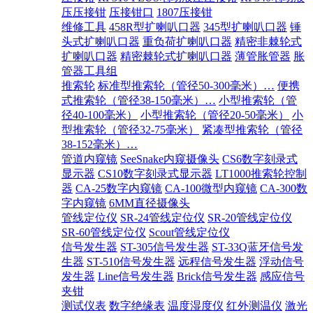
压压接钳
压接钳口
1807压接钳
维修工具
458R型扩喇叭口器
345型扩喇叭口器
锤
头式扩喇叭口器
重负荷扩喇叭口器
精密非棘轮式
扩喇叭口器
精密棘轮式扩喇叭口器
薄管胀管器
胀
管器工具组
推索轮
标准型推索轮（管径50-300毫米）…
便携
式推索轮（管径38-150毫米）…
小型推索轮（管
径40-100毫米）
小型推索轮（管径20-50毫米）
小
型推索轮（管径32-75毫米）
紧凑型推索轮（管径
38-152毫米）…
管道内窥镜
SeeSnake内窥摄像头
CS6数字刻录式
显示器
CS10数字刻录式显示器
LT1000推索轮控制
器
CA-25数字内窥镜
CA-100微型内窥镜
CA-300数
字内窥镜
6MM直径摄像头
管线定位仪
SR-24管线定位仪
SR-20管线定位仪
SR-60管线定位仪
Scout管线定位仪
信号发生器
ST-305信号发生器
ST-33Q蓝牙信号发
生器
ST-510信号发生器
远程信号发生器
浮动信号
发生器
Line信号发生器
Brick信号发生器
感应信号
夹钳
测试仪表
数字绝缘表
温度湿度仪
红外测温仪
激光