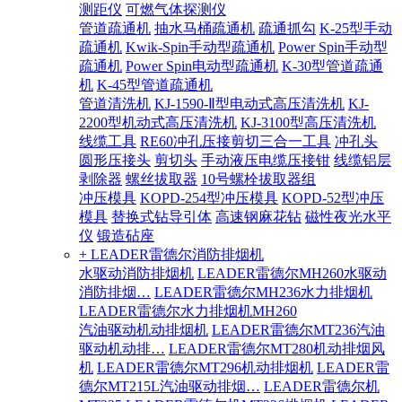
测距仪
可燃气体探测仪
管道疏通机
抽水马桶疏通机
疏通抓勾
K-25型手动
疏通机
Kwik-Spin手动型疏通机
Power Spin手动型
疏通机
Power Spin电动型疏通机
K-30型管道疏通
机
K-45型管道疏通机
管道清洗机
KJ-1590-Ⅱ型电动式高压清洗机
KJ-
2200型机动式高压清洗机
KJ-3100型高压清洗机
线缆工具
RE60冲孔压接剪切三合一工具
冲孔头
圆形压接头
剪切头
手动液压电缆压接钳
线缆铝层
剥除器
螺丝拔取器
10号螺栓拔取器组
冲压模具
KOPD-254型冲压模具
KOPD-52型冲压
模具
替换式钻导引体
高速钢麻花钻
磁性夜光水平
仪
锻造砧座
+ LEADER雷德尔消防排烟机
水驱动消防排烟机
LEADER雷德尔MH260水驱动
消防排烟…
LEADER雷德尔MH236水力排烟机
LEADER雷德尔水力排烟机MH260
汽油驱动机动排烟机
LEADER雷德尔MT236汽油
驱动机动排…
LEADER雷德尔MT280机动排烟风
机
LEADER雷德尔MT296机动排烟机
LEADER雷
德尔MT215L汽油驱动排烟…
LEADER雷德尔机