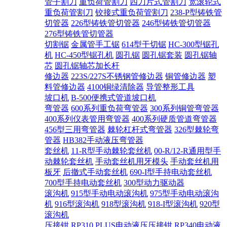
管子割刀
重负荷管割刀
四刀片式管割刀
宽滚轮式
重负荷管割刀
铰接式重负荷管割刀
238-P型铸铁管
切管器
226型铸铁管切管器
246型铸铁管切管器
276型铸铁管切管器
切割锯
金属管手工锯
614型干切锯
HC-300型锯孔
机
HC-450型锯孔机
圆孔锯
圆孔锯套装
圆孔锯轴
芯
圆孔锯轴芯加长杆
修边器
223S/227S不锈钢管修边器
铜管修边器
塑
料管修边器
4100铜绿清除器
导管整形工具
坡口机
B-500便携式管道坡口机
弯管器
600系列重负荷弯管器
300系列铜管弯管器
400系列仪表管用弯管器
400系列硬质管道弯管器
456型三用弯管器
棘轮杠杆式弯管器
326型棘轮弯
管器
HB382手动液压弯管器
套丝机
11-R型手动棘轮套丝机
00-R/12-R通用型手
动棘轮套丝机
手动套丝机用牙模头
手动套丝机用
板牙
后撤式手动套丝机
690-I型手持电动套丝机
700型手持电动套丝机
300型动力驱动器
滚沟机
915型手动电动滚沟机
975型手动电动滚沟
机
916型滚沟机
918型滚沟机
918-I型滚沟机
920型
滚沟机
压接钳
RP310 PLUS电动液压压接钳
RP340电动液