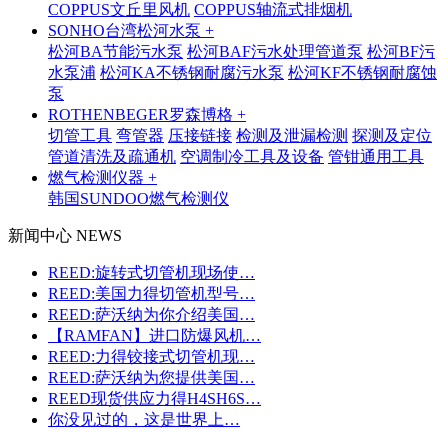
COPPUS文丘里风机
COPPUS轴流式排烟机
SONHO台湾松河水泵 +
松河BA节能污水泵
松河BAF污水处理管道泵
松河BF污
水泵浦
松河KA不锈钢耐腐污水泵
松河KF不锈钢耐腐蚀
泵
ROTHENBEGER罗森博格 +
切管工具
弯管器
压接链接
检测及泄漏检测
探测及定位
管道清洗及疏通机
空调制冷工具及设备
管钳通用工具
燃气检测仪器 +
韩国SUNDOO燃气检测仪
新闻中心 NEWS
REED:旋转式切管机现场使…
REED:美国力得切管机型号…
REED:萨沃纳为你介绍美国…
【RAMFAN】进口防爆风机…
REED:力得铰接式切管机现…
REED:萨沃纳为您提供美国…
REED现货供应力得H4SH6S…
你没见过的，这是世界上…