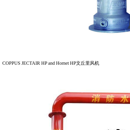
COPPUS JECTAIR HP and Hornet HP文丘里风机