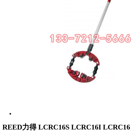
REED力得 LCRC16S LCRC16I LCRC16