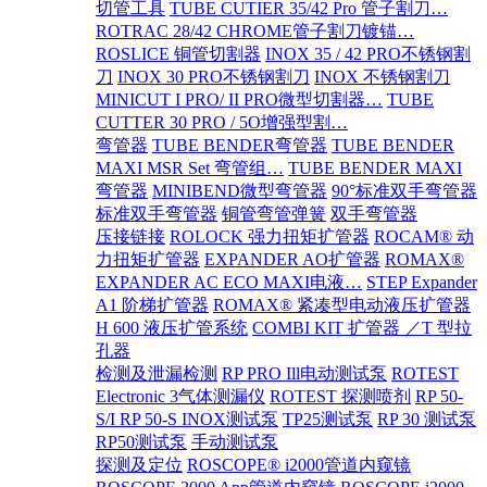
切管工具
TUBE CUTIER 35/42 Pro 管子割刀…
ROTRAC 28/42 CHROME管子割刀镀锚…
ROSLICE 铜管切割器
INOX 35 / 42 PRO不锈钢割
刀
INOX 30 PRO不锈钢割刀
INOX 不锈钢割刀
MINICUT I PRO/ II PRO微型切割器…
TUBE
CUTTER 30 PRO / 5O增强型割…
弯管器
TUBE BENDER弯管器
TUBE BENDER
MAXI MSR Set 弯管组…
TUBE BENDER MAXI
弯管器
MINIBEND微型弯管器
90°标准双手弯管器
标准双手弯管器
铜管弯管弹簧
双手弯管器
压接链接
ROLOCK 强力扭矩扩管器
ROCAM® 动
力扭矩扩管器
EXPANDER AO扩管器
ROMAX®
EXPANDER AC ECO MAXI电液…
STEP Expander
A1 阶梯扩管器
ROMAX® 紧凑型电动液压扩管器
H 600 液压扩管系统
COMBI KIT 扩管器 ／T 型拉
孔器
检测及泄漏检测
RP PRO Ill电动测试泵
ROTEST
Electronic 3气体测漏仪
ROTEST 探测喷剂
RP 50-
S/I RP 50-S INOX测试泵
TP25测试泵
RP 30 测试泵
RP50测试泵
手动测试泵
探测及定位
ROSCOPE® i2000管道内窥镜