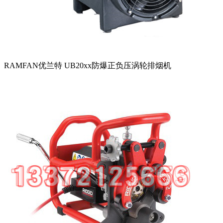
RAMFAN优兰特 UB20xx防爆正负压涡轮排烟机