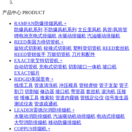
产品中心 PRODUCT
RAMFAN防爆排烟风机 +
防爆风机系列
不防爆风机系列
文丘里风机
风管/风筒管
锂电池充电式排烟机
水驱动排烟机
汽油驱动排烟机
REED美国力得切管机 +
旋转式切割机
铰接式切割机
塑料管切管机
REED套丝机
REED管钳扳手
万能切管机
刀片和配件
EXACT依艾特切管机 +
自动切管机
充电式切管机
切割坡口一体机
坡口机
EXACT锯片
RIDGID美国里奇 +
线缆工具
管道清洗机
冲压模具
管钳虎钳
管子支架
管子
割刀
切割锯
修边器
坡口机
弯管器
套丝机
滚沟机
压接
钳
维修工具
推索轮
管道内窥镜
管线定位仪
信号发生器
测试仪表
管道疏通机
LEADER雷德尔消防排烟机 +
水驱动消防排烟机
汽油驱动机动排烟机
电动式排烟机
大型消防排烟机
移动防爆排烟机
COPPUS排烟机 +