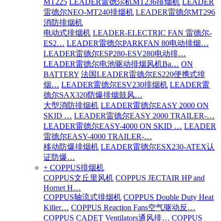
MT225
LEADER雷德尔机MT236排烟机
LEADER
雷德尔NEO-MT240排烟机
LEADER雷德尔MT296
消防排烟机
电动式排烟机
LEADER-ELECTRIC FAN 雷德尔-
ES2…
LEADER雷德尔PARKFAN 80电动排烟…
LEADER雷德尔ESP280-ESV280电动排…
LEADER雷德尔电池驱动排烟风机Ba…
ON
BATTERY
法国LEADER雷德尔ES220便携式排
烟…
LEADER雷德尔ESV230排烟机
LEADER雷
德尔SAX320防爆排烟鼓风…
大型消防排烟机
LEADER雷德尔EASY 2000 ON
SKID …
LEADER雷德尔EASY 2000 TRAILER-…
LEADER雷德尔EASY-4000 ON SKID …
LEADER
雷德尔EASY-4000 TRAILER-…
移动防爆排烟机
LEADER雷德尔ESX230-ATEX认
证防爆…
+ COPPUS排烟机
COPPUS文丘里风机
COPPUS JECTAIR HP and
Hornet H…
COPPUS轴流式排烟机
COPPUS Double Duty Heat
Killer…
COPPUS Reaction Fans空气驱动反…
COPPUS CADET Ventilators通风排…
COPPUS