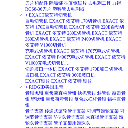
刀片和配件
除垢链
往复锯锯片
去毛刺工具
力得
RCS8-36刀片
塑料管去毛刺器
+ EXACT依艾特切管机
自动切管机
EXACT 依艾特 170切管机
EXACT 依
艾特 170E自动切管机
EXACT 依艾特 220E自动切
管机
EXACT 依艾特 280E切管机
EXACT 依艾特
360E切管机
EXACT 依艾特 P400切管机
EXACT
依艾特 V1000切管机
充电式切管机
EXACT 依艾特 170充电式切管机
EXACT 依艾特 P400充电式切管机
EXACT 依艾特
V1000充电式切管机…
切割坡口一体机
EXACT 依艾特 170E坡口切管机
坡口机
EXACT 依艾特 360E坡口机
EXACT锯片
EXACT 依艾特 锯片
+ RIDGID美国里奇
管钳虎钳
重负荷直柄管钳
快抓管钳
斜管钳
敲击管
钳
铲状钳
重负荷弯管钳
复合式杠杆管钳
铝柄直管
钳
管子支架
传送式滚轮管子支架
可调节滚轮支架
可
调节管子支架
V型头管子支架
大直径管子支架
滚
轮头管子支架
管子支架用滚珠头