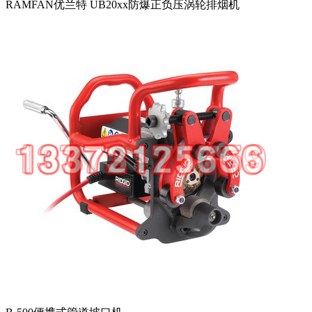
RAMFAN优兰特 UB20xx防爆正负压涡轮排烟机