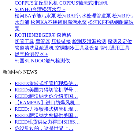
COPPUS文丘里风机
COPPUS轴流式排烟机
SONHO台湾松河水泵 +
松河BA节能污水泵
松河BAF污水处理管道泵
松河BF污
水泵浦
松河KA不锈钢耐腐污水泵
松河KF不锈钢耐腐蚀
泵
ROTHENBEGER罗森博格 +
切管工具
弯管器
压接链接
检测及泄漏检测
探测及定位
管道清洗及疏通机
空调制冷工具及设备
管钳通用工具
燃气检测仪器 +
韩国SUNDOO燃气检测仪
新闻中心 NEWS
REED:旋转式切管机现场使…
REED:美国力得切管机型号…
REED:萨沃纳为你介绍美国…
【RAMFAN】进口防爆风机…
REED:力得铰接式切管机现…
REED:萨沃纳为您提供美国…
REED现货供应力得H4SH6S…
你没见过的，这是世界上…