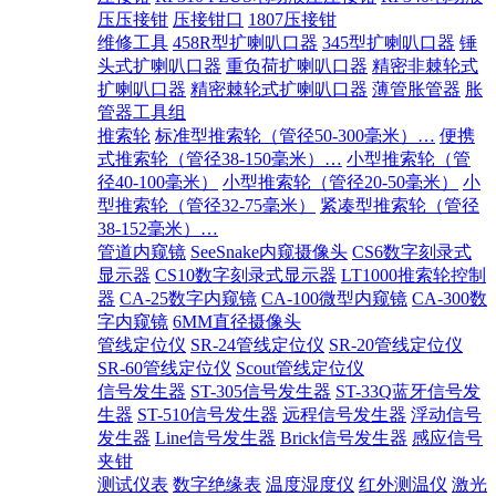
压压接钳
压接钳口
1807压接钳
维修工具
458R型扩喇叭口器
345型扩喇叭口器
锤
头式扩喇叭口器
重负荷扩喇叭口器
精密非棘轮式
扩喇叭口器
精密棘轮式扩喇叭口器
薄管胀管器
胀
管器工具组
推索轮
标准型推索轮（管径50-300毫米）…
便携
式推索轮（管径38-150毫米）…
小型推索轮（管
径40-100毫米）
小型推索轮（管径20-50毫米）
小
型推索轮（管径32-75毫米）
紧凑型推索轮（管径
38-152毫米）…
管道内窥镜
SeeSnake内窥摄像头
CS6数字刻录式
显示器
CS10数字刻录式显示器
LT1000推索轮控制
器
CA-25数字内窥镜
CA-100微型内窥镜
CA-300数
字内窥镜
6MM直径摄像头
管线定位仪
SR-24管线定位仪
SR-20管线定位仪
SR-60管线定位仪
Scout管线定位仪
信号发生器
ST-305信号发生器
ST-33Q蓝牙信号发
生器
ST-510信号发生器
远程信号发生器
浮动信号
发生器
Line信号发生器
Brick信号发生器
感应信号
夹钳
测试仪表
数字绝缘表
温度湿度仪
红外测温仪
激光