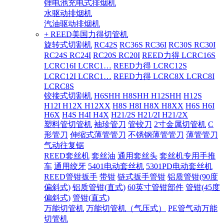
锂电池充电式排烟机
水驱动排烟机
汽油驱动排烟机
+ REED美国力得切管机
旋转式切割机
RC42S
RC36S RC36I
RC30S RC30I
RC24S RC24I
RC20S RC20I
REED力得 LCRC16S
LCRC16I LCRC1…
REED力得 LCRC12S
LCRC12I LCRC1…
REED力得 LCRC8X LCRC8I
LCRC8S
铰接式切割机
H6SHH H8SHH H12SHH
H12S
H12I H12X H12XX
H8S H8I H8X H8XX
H6S H6I
H6X
H4S H4I H4X
H21/2S H21/2I H21/2X
塑料管切管机
袖珍管刀
管铰刀
2寸金属切管机
C
形管刀
伸缩式薄管管刀
不锈钢薄管管刀
薄管管刀
气动往复锯
REED套丝机
套丝油
通用套丝头
套丝机专用手推
车
通用绞牙
5401电动套丝机
5301PD电动套丝机
REED管钳扳手
带钳
链式扳手管钳
铝质管钳(90度
偏斜式)
铝质管钳(直式)
60英寸管钳部件
管钳(45度
偏斜式)
管钳(直式)
万能切管机
万能切管机（气压式）
PE管气动万能
切管机