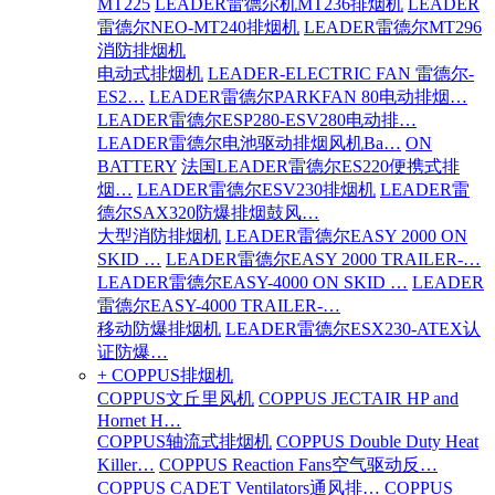
MT225
LEADER雷德尔机MT236排烟机
LEADER
雷德尔NEO-MT240排烟机
LEADER雷德尔MT296
消防排烟机
电动式排烟机
LEADER-ELECTRIC FAN 雷德尔-
ES2…
LEADER雷德尔PARKFAN 80电动排烟…
LEADER雷德尔ESP280-ESV280电动排…
LEADER雷德尔电池驱动排烟风机Ba…
ON
BATTERY
法国LEADER雷德尔ES220便携式排
烟…
LEADER雷德尔ESV230排烟机
LEADER雷
德尔SAX320防爆排烟鼓风…
大型消防排烟机
LEADER雷德尔EASY 2000 ON
SKID …
LEADER雷德尔EASY 2000 TRAILER-…
LEADER雷德尔EASY-4000 ON SKID …
LEADER
雷德尔EASY-4000 TRAILER-…
移动防爆排烟机
LEADER雷德尔ESX230-ATEX认
证防爆…
+ COPPUS排烟机
COPPUS文丘里风机
COPPUS JECTAIR HP and
Hornet H…
COPPUS轴流式排烟机
COPPUS Double Duty Heat
Killer…
COPPUS Reaction Fans空气驱动反…
COPPUS CADET Ventilators通风排…
COPPUS