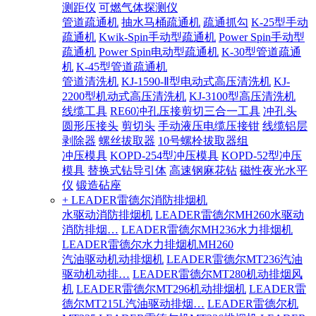
测距仪
可燃气体探测仪
管道疏通机
抽水马桶疏通机
疏通抓勾
K-25型手动
疏通机
Kwik-Spin手动型疏通机
Power Spin手动型
疏通机
Power Spin电动型疏通机
K-30型管道疏通
机
K-45型管道疏通机
管道清洗机
KJ-1590-Ⅱ型电动式高压清洗机
KJ-
2200型机动式高压清洗机
KJ-3100型高压清洗机
线缆工具
RE60冲孔压接剪切三合一工具
冲孔头
圆形压接头
剪切头
手动液压电缆压接钳
线缆铝层
剥除器
螺丝拔取器
10号螺栓拔取器组
冲压模具
KOPD-254型冲压模具
KOPD-52型冲压
模具
替换式钻导引体
高速钢麻花钻
磁性夜光水平
仪
锻造砧座
+ LEADER雷德尔消防排烟机
水驱动消防排烟机
LEADER雷德尔MH260水驱动
消防排烟…
LEADER雷德尔MH236水力排烟机
LEADER雷德尔水力排烟机MH260
汽油驱动机动排烟机
LEADER雷德尔MT236汽油
驱动机动排…
LEADER雷德尔MT280机动排烟风
机
LEADER雷德尔MT296机动排烟机
LEADER雷
德尔MT215L汽油驱动排烟…
LEADER雷德尔机