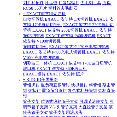
刀片和配件
除垢链
往复锯锯片
去毛刺工具
力得
RCS8-36刀片
塑料管去毛刺器
+ EXACT依艾特切管机
自动切管机
EXACT 依艾特 170切管机
EXACT 依
艾特 170E自动切管机
EXACT 依艾特 220E自动切
管机
EXACT 依艾特 280E切管机
EXACT 依艾特
360E切管机
EXACT 依艾特 P400切管机
EXACT
依艾特 V1000切管机
充电式切管机
EXACT 依艾特 170充电式切管机
EXACT 依艾特 P400充电式切管机
EXACT 依艾特
V1000充电式切管机…
切割坡口一体机
EXACT 依艾特 170E坡口切管机
坡口机
EXACT 依艾特 360E坡口机
EXACT锯片
EXACT 依艾特 锯片
+ RIDGID美国里奇
管钳虎钳
重负荷直柄管钳
快抓管钳
斜管钳
敲击管
钳
铲状钳
重负荷弯管钳
复合式杠杆管钳
铝柄直管
钳
管子支架
传送式滚轮管子支架
可调节滚轮支架
可
调节管子支架
V型头管子支架
大直径管子支架
滚
轮头管子支架
管子支架用滚珠头