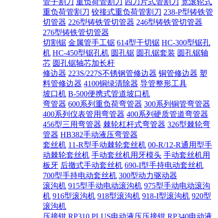
管子割刀
重负荷管割刀
四刀片式管割刀
宽滚轮式
重负荷管割刀
铰接式重负荷管割刀
238-P型铸铁管
切管器
226型铸铁管切管器
246型铸铁管切管器
276型铸铁管切管器
切割锯
金属管手工锯
614型干切锯
HC-300型锯孔
机
HC-450型锯孔机
圆孔锯
圆孔锯套装
圆孔锯轴
芯
圆孔锯轴芯加长杆
修边器
223S/227S不锈钢管修边器
铜管修边器
塑
料管修边器
4100铜绿清除器
导管整形工具
坡口机
B-500便携式管道坡口机
弯管器
600系列重负荷弯管器
300系列铜管弯管器
400系列仪表管用弯管器
400系列硬质管道弯管器
456型三用弯管器
棘轮杠杆式弯管器
326型棘轮弯
管器
HB382手动液压弯管器
套丝机
11-R型手动棘轮套丝机
00-R/12-R通用型手
动棘轮套丝机
手动套丝机用牙模头
手动套丝机用
板牙
后撤式手动套丝机
690-I型手持电动套丝机
700型手持电动套丝机
300型动力驱动器
滚沟机
915型手动电动滚沟机
975型手动电动滚沟
机
916型滚沟机
918型滚沟机
918-I型滚沟机
920型
滚沟机
压接钳
RP310 PLUS电动液压压接钳
RP340电动液