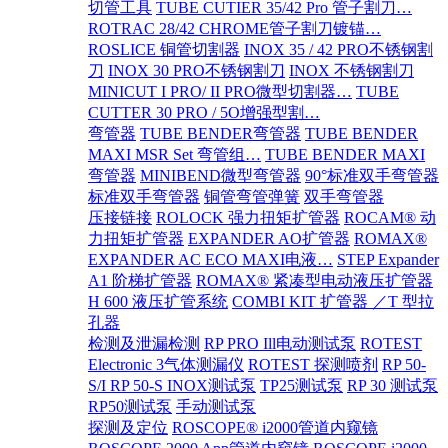
切管工具
TUBE CUTIER 35/42 Pro 管子割刀…
ROTRAC 28/42 CHROME管子割刀镀锚…
ROSLICE 铜管切割器
INOX 35 / 42 PRO不锈钢割
刀
INOX 30 PRO不锈钢割刀
INOX 不锈钢割刀
MINICUT I PRO/ II PRO微型切割器…
TUBE
CUTTER 30 PRO / 5O增强型割…
弯管器
TUBE BENDER弯管器
TUBE BENDER
MAXI MSR Set 弯管组…
TUBE BENDER MAXI
弯管器
MINIBEND微型弯管器
90°标准双手弯管器
标准双手弯管器
铜管弯管弹簧
双手弯管器
压接链接
ROLOCK 强力扭矩扩管器
ROCAM® 动
力扭矩扩管器
EXPANDER AO扩管器
ROMAX®
EXPANDER AC ECO MAXI电液…
STEP Expander
A1 阶梯扩管器
ROMAX® 紧凑型电动液压扩管器
H 600 液压扩管系统
COMBI KIT 扩管器 ／T 型拉
孔器
检测及泄漏检测
RP PRO Ill电动测试泵
ROTEST
Electronic 3气体测漏仪
ROTEST 探测喷剂
RP 50-
S/I RP 50-S INOX测试泵
TP25测试泵
RP 30 测试泵
RP50测试泵
手动测试泵
探测及定位
ROSCOPE® i2000管道内窥镜