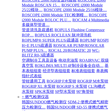
ROSCOPE 2000 App管道内窥镜
ROSCOPE i2000
Module ROSCAN 15…
ROSCOPE i2000 Module
25/22模块…
ROSCOPE i2000 Module 25/16模块…
ROSCOPE i2000 Module TEC检测模…
ROSCOPE
i2000 Module ROLOC PLU…
ROCAM 4 Multimedia
多媒体型管道…
管道清洗及疏通机
ROPULS Flushing Compressor
ROP…
ROPULS ROCLEAN 脉冲清洗机
ROPUMP® SUPER PLUS/疏通器
ROPUMP
ROSPI
H+E PLUS疏通器
ROSOLAR PUMP/ROSOLAR
PUMP PLUS…
ROCAL 20/ROMATIC 20
WC-
BLITZ R0-3疏通器
空调制冷工具及设备
电动充油泵
ROAIRVAC 双级
真空泵
ROKLIMA MULTI 4F制冷设备全自动…
基
本表组组套
经济型表组组套
标准表组组套
单表阀
指针式表组
管钳通用工具
ROGRIP F水泵钳
ROGRIP M水泵钳
ROGRIP XL 水泵钳
ROGRIP S 水泵钳
CL沟槽式
水泵钳
SPK水泵钳
SP型水泵钳
90°角管钳
+ 燃气检测仪器
韩国SUNDOO燃气检测仪
SDM-2 便携式燃气精密
压力检测仪…
韩国SUNDOO牌 SD-55 便携式燃气