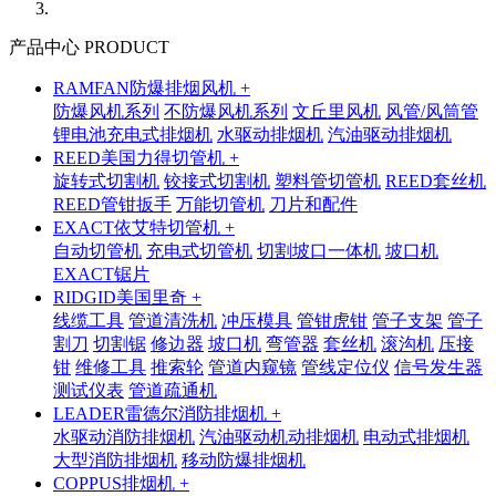
产品中心 PRODUCT
RAMFAN防爆排烟风机 +
防爆风机系列
不防爆风机系列
文丘里风机
风管/风筒管
锂电池充电式排烟机
水驱动排烟机
汽油驱动排烟机
REED美国力得切管机 +
旋转式切割机
铰接式切割机
塑料管切管机
REED套丝机
REED管钳扳手
万能切管机
刀片和配件
EXACT依艾特切管机 +
自动切管机
充电式切管机
切割坡口一体机
坡口机
EXACT锯片
RIDGID美国里奇 +
线缆工具
管道清洗机
冲压模具
管钳虎钳
管子支架
管子
割刀
切割锯
修边器
坡口机
弯管器
套丝机
滚沟机
压接
钳
维修工具
推索轮
管道内窥镜
管线定位仪
信号发生器
测试仪表
管道疏通机
LEADER雷德尔消防排烟机 +
水驱动消防排烟机
汽油驱动机动排烟机
电动式排烟机
大型消防排烟机
移动防爆排烟机
COPPUS排烟机 +