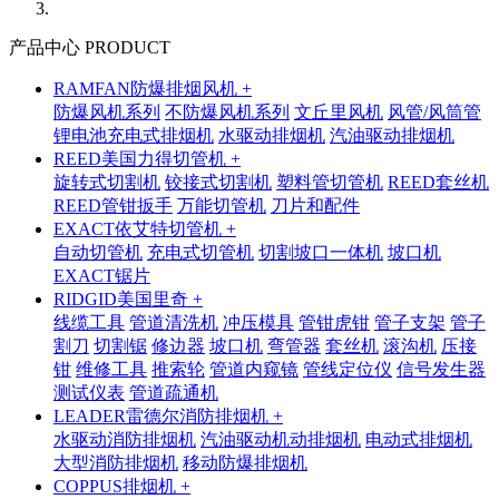
产品中心 PRODUCT
RAMFAN防爆排烟风机 +
防爆风机系列
不防爆风机系列
文丘里风机
风管/风筒管
锂电池充电式排烟机
水驱动排烟机
汽油驱动排烟机
REED美国力得切管机 +
旋转式切割机
铰接式切割机
塑料管切管机
REED套丝机
REED管钳扳手
万能切管机
刀片和配件
EXACT依艾特切管机 +
自动切管机
充电式切管机
切割坡口一体机
坡口机
EXACT锯片
RIDGID美国里奇 +
线缆工具
管道清洗机
冲压模具
管钳虎钳
管子支架
管子
割刀
切割锯
修边器
坡口机
弯管器
套丝机
滚沟机
压接
钳
维修工具
推索轮
管道内窥镜
管线定位仪
信号发生器
测试仪表
管道疏通机
LEADER雷德尔消防排烟机 +
水驱动消防排烟机
汽油驱动机动排烟机
电动式排烟机
大型消防排烟机
移动防爆排烟机
COPPUS排烟机 +