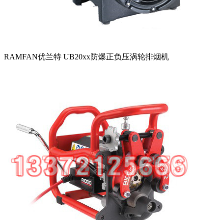
RAMFAN优兰特 UB20xx防爆正负压涡轮排烟机