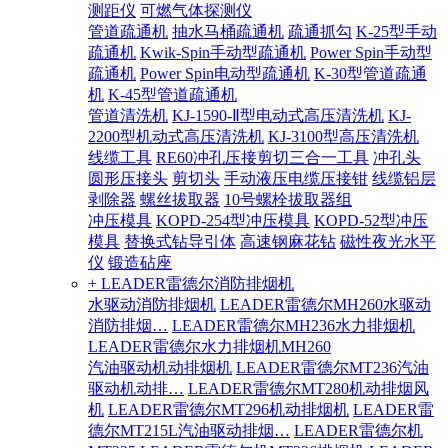
测距仪
可燃气体探测仪
管道疏通机
抽水马桶疏通机
疏通抓勾
K-25型手动
疏通机
Kwik-Spin手动型疏通机
Power Spin手动型
疏通机
Power Spin电动型疏通机
K-30型管道疏通
机
K-45型管道疏通机
管道清洗机
KJ-1590-Ⅱ型电动式高压清洗机
KJ-
2200型机动式高压清洗机
KJ-3100型高压清洗机
线缆工具
RE60冲孔压接剪切三合一工具
冲孔头
圆形压接头
剪切头
手动液压电缆压接钳
线缆铝层
剥除器
螺丝拔取器
10号螺栓拔取器组
冲压模具
KOPD-254型冲压模具
KOPD-52型冲压
模具
替换式钻导引体
高速钢麻花钻
磁性夜光水平
仪
锻造砧座
+ LEADER雷德尔消防排烟机
水驱动消防排烟机
LEADER雷德尔MH260水驱动
消防排烟…
LEADER雷德尔MH236水力排烟机
LEADER雷德尔水力排烟机MH260
汽油驱动机动排烟机
LEADER雷德尔MT236汽油
驱动机动排…
LEADER雷德尔MT280机动排烟风
机
LEADER雷德尔MT296机动排烟机
LEADER雷
德尔MT215L汽油驱动排烟…
LEADER雷德尔机