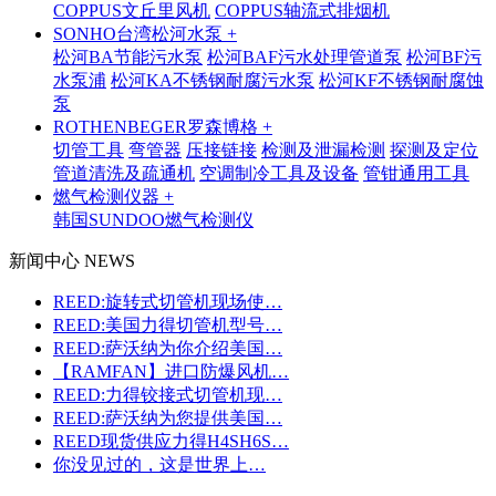
COPPUS文丘里风机
COPPUS轴流式排烟机
SONHO台湾松河水泵 +
松河BA节能污水泵
松河BAF污水处理管道泵
松河BF污
水泵浦
松河KA不锈钢耐腐污水泵
松河KF不锈钢耐腐蚀
泵
ROTHENBEGER罗森博格 +
切管工具
弯管器
压接链接
检测及泄漏检测
探测及定位
管道清洗及疏通机
空调制冷工具及设备
管钳通用工具
燃气检测仪器 +
韩国SUNDOO燃气检测仪
新闻中心 NEWS
REED:旋转式切管机现场使…
REED:美国力得切管机型号…
REED:萨沃纳为你介绍美国…
【RAMFAN】进口防爆风机…
REED:力得铰接式切管机现…
REED:萨沃纳为您提供美国…
REED现货供应力得H4SH6S…
你没见过的，这是世界上…