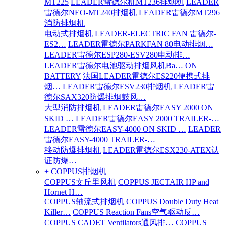
MT225
LEADER雷德尔机MT236排烟机
LEADER
雷德尔NEO-MT240排烟机
LEADER雷德尔MT296
消防排烟机
电动式排烟机
LEADER-ELECTRIC FAN 雷德尔-
ES2…
LEADER雷德尔PARKFAN 80电动排烟…
LEADER雷德尔ESP280-ESV280电动排…
LEADER雷德尔电池驱动排烟风机Ba…
ON
BATTERY
法国LEADER雷德尔ES220便携式排
烟…
LEADER雷德尔ESV230排烟机
LEADER雷
德尔SAX320防爆排烟鼓风…
大型消防排烟机
LEADER雷德尔EASY 2000 ON
SKID …
LEADER雷德尔EASY 2000 TRAILER-…
LEADER雷德尔EASY-4000 ON SKID …
LEADER
雷德尔EASY-4000 TRAILER-…
移动防爆排烟机
LEADER雷德尔ESX230-ATEX认
证防爆…
+ COPPUS排烟机
COPPUS文丘里风机
COPPUS JECTAIR HP and
Hornet H…
COPPUS轴流式排烟机
COPPUS Double Duty Heat
Killer…
COPPUS Reaction Fans空气驱动反…
COPPUS CADET Ventilators通风排…
COPPUS