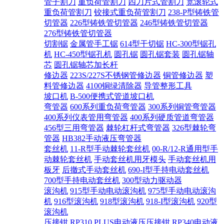
管子割刀
重负荷管割刀
四刀片式管割刀
宽滚轮式
重负荷管割刀
铰接式重负荷管割刀
238-P型铸铁管
切管器
226型铸铁管切管器
246型铸铁管切管器
276型铸铁管切管器
切割锯
金属管手工锯
614型干切锯
HC-300型锯孔
机
HC-450型锯孔机
圆孔锯
圆孔锯套装
圆孔锯轴
芯
圆孔锯轴芯加长杆
修边器
223S/227S不锈钢管修边器
铜管修边器
塑
料管修边器
4100铜绿清除器
导管整形工具
坡口机
B-500便携式管道坡口机
弯管器
600系列重负荷弯管器
300系列铜管弯管器
400系列仪表管用弯管器
400系列硬质管道弯管器
456型三用弯管器
棘轮杠杆式弯管器
326型棘轮弯
管器
HB382手动液压弯管器
套丝机
11-R型手动棘轮套丝机
00-R/12-R通用型手
动棘轮套丝机
手动套丝机用牙模头
手动套丝机用
板牙
后撤式手动套丝机
690-I型手持电动套丝机
700型手持电动套丝机
300型动力驱动器
滚沟机
915型手动电动滚沟机
975型手动电动滚沟
机
916型滚沟机
918型滚沟机
918-I型滚沟机
920型
滚沟机
压接钳
RP310 PLUS电动液压压接钳
RP340电动液