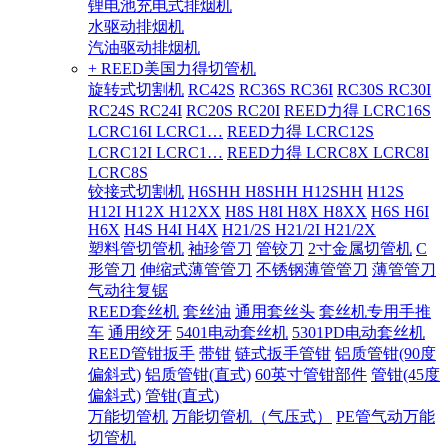
锂电池充电式排烟机
水驱动排烟机
汽油驱动排烟机
+ REED美国力得切管机
旋转式切割机
RC42S
RC36S RC36I
RC30S RC30I
RC24S RC24I
RC20S RC20I
REED力得 LCRC16S
LCRC16I LCRC1…
REED力得 LCRC12S
LCRC12I LCRC1…
REED力得 LCRC8X LCRC8I
LCRC8S
铰接式切割机
H6SHH H8SHH H12SHH
H12S
H12I H12X H12XX
H8S H8I H8X H8XX
H6S H6I
H6X
H4S H4I H4X
H21/2S H21/2I H21/2X
塑料管切管机
袖珍管刀
管铰刀
2寸金属切管机
C
形管刀
伸缩式薄管管刀
不锈钢薄管管刀
薄管管刀
气动往复锯
REED套丝机
套丝油
通用套丝头
套丝机专用手推
车
通用绞牙
5401电动套丝机
5301PD电动套丝机
REED管钳扳手
带钳
链式扳手管钳
铝质管钳(90度
偏斜式)
铝质管钳(直式)
60英寸管钳部件
管钳(45度
偏斜式)
管钳(直式)
万能切管机
万能切管机（气压式）
PE管气动万能
切管机