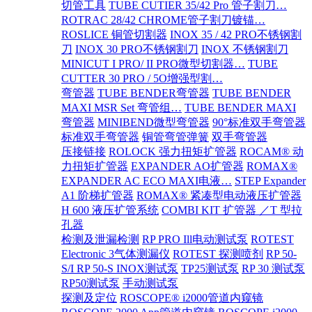
切管工具
TUBE CUTIER 35/42 Pro 管子割刀…
ROTRAC 28/42 CHROME管子割刀镀锚…
ROSLICE 铜管切割器
INOX 35 / 42 PRO不锈钢割
刀
INOX 30 PRO不锈钢割刀
INOX 不锈钢割刀
MINICUT I PRO/ II PRO微型切割器…
TUBE
CUTTER 30 PRO / 5O增强型割…
弯管器
TUBE BENDER弯管器
TUBE BENDER
MAXI MSR Set 弯管组…
TUBE BENDER MAXI
弯管器
MINIBEND微型弯管器
90°标准双手弯管器
标准双手弯管器
铜管弯管弹簧
双手弯管器
压接链接
ROLOCK 强力扭矩扩管器
ROCAM® 动
力扭矩扩管器
EXPANDER AO扩管器
ROMAX®
EXPANDER AC ECO MAXI电液…
STEP Expander
A1 阶梯扩管器
ROMAX® 紧凑型电动液压扩管器
H 600 液压扩管系统
COMBI KIT 扩管器 ／T 型拉
孔器
检测及泄漏检测
RP PRO Ill电动测试泵
ROTEST
Electronic 3气体测漏仪
ROTEST 探测喷剂
RP 50-
S/I RP 50-S INOX测试泵
TP25测试泵
RP 30 测试泵
RP50测试泵
手动测试泵
探测及定位
ROSCOPE® i2000管道内窥镜