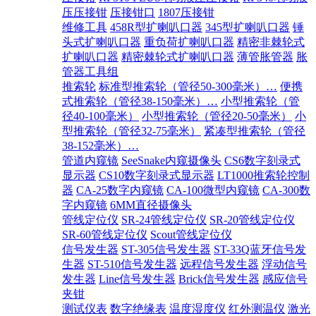
压压接钳
压接钳口
1807压接钳
维修工具
458R型扩喇叭口器
345型扩喇叭口器
锤
头式扩喇叭口器
重负荷扩喇叭口器
精密非棘轮式
扩喇叭口器
精密棘轮式扩喇叭口器
薄管胀管器
胀
管器工具组
推索轮
标准型推索轮（管径50-300毫米）…
便携
式推索轮（管径38-150毫米）…
小型推索轮（管
径40-100毫米）
小型推索轮（管径20-50毫米）
小
型推索轮（管径32-75毫米）
紧凑型推索轮（管径
38-152毫米）…
管道内窥镜
SeeSnake内窥摄像头
CS6数字刻录式
显示器
CS10数字刻录式显示器
LT1000推索轮控制
器
CA-25数字内窥镜
CA-100微型内窥镜
CA-300数
字内窥镜
6MM直径摄像头
管线定位仪
SR-24管线定位仪
SR-20管线定位仪
SR-60管线定位仪
Scout管线定位仪
信号发生器
ST-305信号发生器
ST-33Q蓝牙信号发
生器
ST-510信号发生器
远程信号发生器
浮动信号
发生器
Line信号发生器
Brick信号发生器
感应信号
夹钳
测试仪表
数字绝缘表
温度湿度仪
红外测温仪
激光