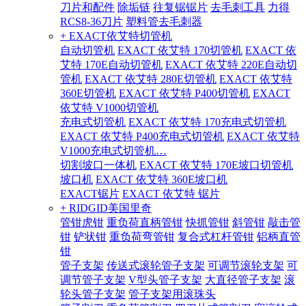
刀片和配件
除垢链
往复锯锯片
去毛刺工具
力得
RCS8-36刀片
塑料管去毛刺器
+ EXACT依艾特切管机
自动切管机
EXACT 依艾特 170切管机
EXACT 依
艾特 170E自动切管机
EXACT 依艾特 220E自动切
管机
EXACT 依艾特 280E切管机
EXACT 依艾特
360E切管机
EXACT 依艾特 P400切管机
EXACT
依艾特 V1000切管机
充电式切管机
EXACT 依艾特 170充电式切管机
EXACT 依艾特 P400充电式切管机
EXACT 依艾特
V1000充电式切管机…
切割坡口一体机
EXACT 依艾特 170E坡口切管机
坡口机
EXACT 依艾特 360E坡口机
EXACT锯片
EXACT 依艾特 锯片
+ RIDGID美国里奇
管钳虎钳
重负荷直柄管钳
快抓管钳
斜管钳
敲击管
钳
铲状钳
重负荷弯管钳
复合式杠杆管钳
铝柄直管
钳
管子支架
传送式滚轮管子支架
可调节滚轮支架
可
调节管子支架
V型头管子支架
大直径管子支架
滚
轮头管子支架
管子支架用滚珠头