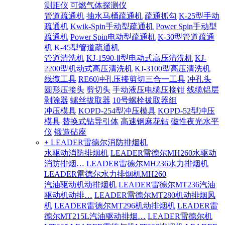
测距仪
可燃气体探测仪
管道疏通机
抽水马桶疏通机
疏通抓勾
K-25型手动
疏通机
Kwik-Spin手动型疏通机
Power Spin手动型
疏通机
Power Spin电动型疏通机
K-30型管道疏通
机
K-45型管道疏通机
管道清洗机
KJ-1590-Ⅱ型电动式高压清洗机
KJ-
2200型机动式高压清洗机
KJ-3100型高压清洗机
线缆工具
RE60冲孔压接剪切三合一工具
冲孔头
圆形压接头
剪切头
手动液压电缆压接钳
线缆铝层
剥除器
螺丝拔取器
10号螺栓拔取器组
冲压模具
KOPD-254型冲压模具
KOPD-52型冲压
模具
替换式钻导引体
高速钢麻花钻
磁性夜光水平
仪
锻造砧座
+ LEADER雷德尔消防排烟机
水驱动消防排烟机
LEADER雷德尔MH260水驱动
消防排烟…
LEADER雷德尔MH236水力排烟机
LEADER雷德尔水力排烟机MH260
汽油驱动机动排烟机
LEADER雷德尔MT236汽油
驱动机动排…
LEADER雷德尔MT280机动排烟风
机
LEADER雷德尔MT296机动排烟机
LEADER雷
德尔MT215L汽油驱动排烟…
LEADER雷德尔机