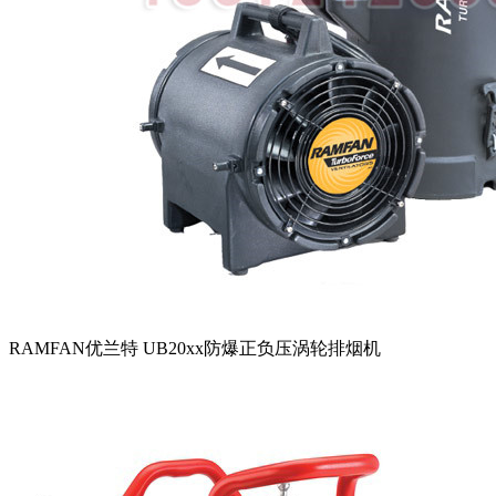
RAMFAN优兰特 UB20xx防爆正负压涡轮排烟机