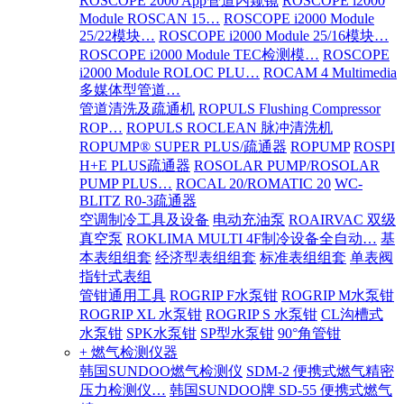
ROSCOPE 2000 App管道内窥镜
ROSCOPE i2000
Module ROSCAN 15…
ROSCOPE i2000 Module
25/22模块…
ROSCOPE i2000 Module 25/16模块…
ROSCOPE i2000 Module TEC检测模…
ROSCOPE
i2000 Module ROLOC PLU…
ROCAM 4 Multimedia
多媒体型管道…
管道清洗及疏通机
ROPULS Flushing Compressor
ROP…
ROPULS ROCLEAN 脉冲清洗机
ROPUMP® SUPER PLUS/疏通器
ROPUMP
ROSPI
H+E PLUS疏通器
ROSOLAR PUMP/ROSOLAR
PUMP PLUS…
ROCAL 20/ROMATIC 20
WC-
BLITZ R0-3疏通器
空调制冷工具及设备
电动充油泵
ROAIRVAC 双级
真空泵
ROKLIMA MULTI 4F制冷设备全自动…
基
本表组组套
经济型表组组套
标准表组组套
单表阀
指针式表组
管钳通用工具
ROGRIP F水泵钳
ROGRIP M水泵钳
ROGRIP XL 水泵钳
ROGRIP S 水泵钳
CL沟槽式
水泵钳
SPK水泵钳
SP型水泵钳
90°角管钳
+ 燃气检测仪器
韩国SUNDOO燃气检测仪
SDM-2 便携式燃气精密
压力检测仪…
韩国SUNDOO牌 SD-55 便携式燃气