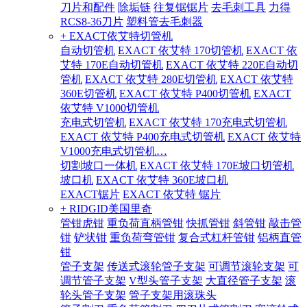
刀片和配件
除垢链
往复锯锯片
去毛刺工具
力得
RCS8-36刀片
塑料管去毛刺器
+ EXACT依艾特切管机
自动切管机
EXACT 依艾特 170切管机
EXACT 依
艾特 170E自动切管机
EXACT 依艾特 220E自动切
管机
EXACT 依艾特 280E切管机
EXACT 依艾特
360E切管机
EXACT 依艾特 P400切管机
EXACT
依艾特 V1000切管机
充电式切管机
EXACT 依艾特 170充电式切管机
EXACT 依艾特 P400充电式切管机
EXACT 依艾特
V1000充电式切管机…
切割坡口一体机
EXACT 依艾特 170E坡口切管机
坡口机
EXACT 依艾特 360E坡口机
EXACT锯片
EXACT 依艾特 锯片
+ RIDGID美国里奇
管钳虎钳
重负荷直柄管钳
快抓管钳
斜管钳
敲击管
钳
铲状钳
重负荷弯管钳
复合式杠杆管钳
铝柄直管
钳
管子支架
传送式滚轮管子支架
可调节滚轮支架
可
调节管子支架
V型头管子支架
大直径管子支架
滚
轮头管子支架
管子支架用滚珠头