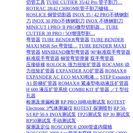
切管工具
TUBE CUTIER 35/42 Pro 管子割刀…
ROTRAC 28/42 CHROME管子割刀镀锚…
ROSLICE 铜管切割器
INOX 35 / 42 PRO不锈钢割
刀
INOX 30 PRO不锈钢割刀
INOX 不锈钢割刀
MINICUT I PRO/ II PRO微型切割器…
TUBE
CUTTER 30 PRO / 5O增强型割…
弯管器
TUBE BENDER弯管器
TUBE BENDER
MAXI MSR Set 弯管组…
TUBE BENDER MAXI
弯管器
MINIBEND微型弯管器
90°标准双手弯管器
标准双手弯管器
铜管弯管弹簧
双手弯管器
压接链接
ROLOCK 强力扭矩扩管器
ROCAM® 动
力扭矩扩管器
EXPANDER AO扩管器
ROMAX®
EXPANDER AC ECO MAXI电液…
STEP Expander
A1 阶梯扩管器
ROMAX® 紧凑型电动液压扩管器
H 600 液压扩管系统
COMBI KIT 扩管器 ／T 型拉
孔器
检测及泄漏检测
RP PRO Ill电动测试泵
ROTEST
Electronic 3气体测漏仪
ROTEST 探测喷剂
RP 50-
S/I RP 50-S INOX测试泵
TP25测试泵
RP 30 测试泵
RP50测试泵
手动测试泵
探测及定位
ROSCOPE® i2000管道内窥镜