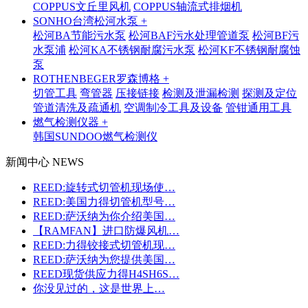
COPPUS文丘里风机
COPPUS轴流式排烟机
SONHO台湾松河水泵 +
松河BA节能污水泵
松河BAF污水处理管道泵
松河BF污
水泵浦
松河KA不锈钢耐腐污水泵
松河KF不锈钢耐腐蚀
泵
ROTHENBEGER罗森博格 +
切管工具
弯管器
压接链接
检测及泄漏检测
探测及定位
管道清洗及疏通机
空调制冷工具及设备
管钳通用工具
燃气检测仪器 +
韩国SUNDOO燃气检测仪
新闻中心 NEWS
REED:旋转式切管机现场使…
REED:美国力得切管机型号…
REED:萨沃纳为你介绍美国…
【RAMFAN】进口防爆风机…
REED:力得铰接式切管机现…
REED:萨沃纳为您提供美国…
REED现货供应力得H4SH6S…
你没见过的，这是世界上…