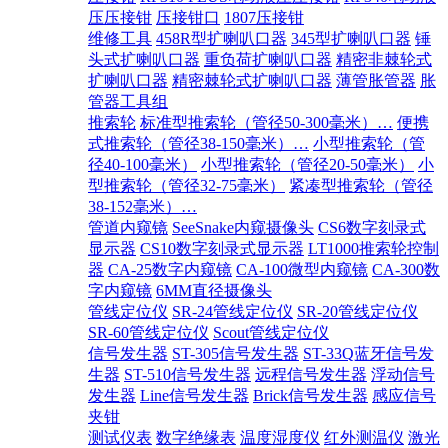
压压接钳
压接钳口
1807压接钳
维修工具
458R型扩喇叭口器
345型扩喇叭口器
锤
头式扩喇叭口器
重负荷扩喇叭口器
精密非棘轮式
扩喇叭口器
精密棘轮式扩喇叭口器
薄管胀管器
胀
管器工具组
推索轮
标准型推索轮（管径50-300毫米）…
便携
式推索轮（管径38-150毫米）…
小型推索轮（管
径40-100毫米）
小型推索轮（管径20-50毫米）
小
型推索轮（管径32-75毫米）
紧凑型推索轮（管径
38-152毫米）…
管道内窥镜
SeeSnake内窥摄像头
CS6数字刻录式
显示器
CS10数字刻录式显示器
LT1000推索轮控制
器
CA-25数字内窥镜
CA-100微型内窥镜
CA-300数
字内窥镜
6MM直径摄像头
管线定位仪
SR-24管线定位仪
SR-20管线定位仪
SR-60管线定位仪
Scout管线定位仪
信号发生器
ST-305信号发生器
ST-33Q蓝牙信号发
生器
ST-510信号发生器
远程信号发生器
浮动信号
发生器
Line信号发生器
Brick信号发生器
感应信号
夹钳
测试仪表
数字绝缘表
温度湿度仪
红外测温仪
激光