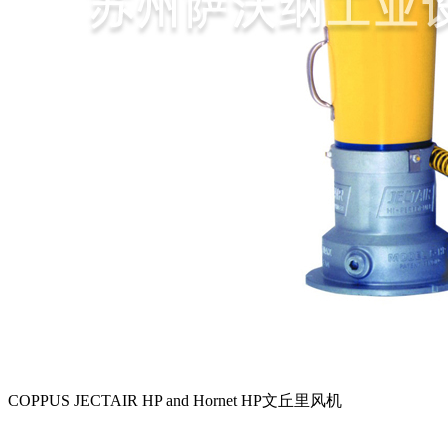
COPPUS JECTAIR HP and Hornet HP文丘里风机