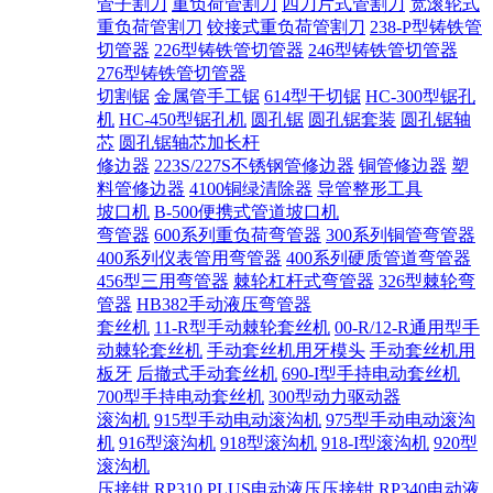
管子割刀
重负荷管割刀
四刀片式管割刀
宽滚轮式
重负荷管割刀
铰接式重负荷管割刀
238-P型铸铁管
切管器
226型铸铁管切管器
246型铸铁管切管器
276型铸铁管切管器
切割锯
金属管手工锯
614型干切锯
HC-300型锯孔
机
HC-450型锯孔机
圆孔锯
圆孔锯套装
圆孔锯轴
芯
圆孔锯轴芯加长杆
修边器
223S/227S不锈钢管修边器
铜管修边器
塑
料管修边器
4100铜绿清除器
导管整形工具
坡口机
B-500便携式管道坡口机
弯管器
600系列重负荷弯管器
300系列铜管弯管器
400系列仪表管用弯管器
400系列硬质管道弯管器
456型三用弯管器
棘轮杠杆式弯管器
326型棘轮弯
管器
HB382手动液压弯管器
套丝机
11-R型手动棘轮套丝机
00-R/12-R通用型手
动棘轮套丝机
手动套丝机用牙模头
手动套丝机用
板牙
后撤式手动套丝机
690-I型手持电动套丝机
700型手持电动套丝机
300型动力驱动器
滚沟机
915型手动电动滚沟机
975型手动电动滚沟
机
916型滚沟机
918型滚沟机
918-I型滚沟机
920型
滚沟机
压接钳
RP310 PLUS电动液压压接钳
RP340电动液