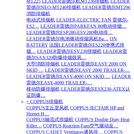
MT225
LEADER雷德尔机MT236排烟机
LEADER
雷德尔NEO-MT240排烟机
LEADER雷德尔MT296
消防排烟机
电动式排烟机
LEADER-ELECTRIC FAN 雷德尔-
ES2…
LEADER雷德尔PARKFAN 80电动排烟…
LEADER雷德尔ESP280-ESV280电动排…
LEADER雷德尔电池驱动排烟风机Ba…
ON
BATTERY
法国LEADER雷德尔ES220便携式排
烟…
LEADER雷德尔ESV230排烟机
LEADER雷
德尔SAX320防爆排烟鼓风…
大型消防排烟机
LEADER雷德尔EASY 2000 ON
SKID …
LEADER雷德尔EASY 2000 TRAILER-…
LEADER雷德尔EASY-4000 ON SKID …
LEADER
雷德尔EASY-4000 TRAILER-…
移动防爆排烟机
LEADER雷德尔ESX230-ATEX认
证防爆…
+ COPPUS排烟机
COPPUS文丘里风机
COPPUS JECTAIR HP and
Hornet H…
COPPUS轴流式排烟机
COPPUS Double Duty Heat
Killer…
COPPUS Reaction Fans空气驱动反…
COPPUS CADET Ventilators通风排…
COPPUS