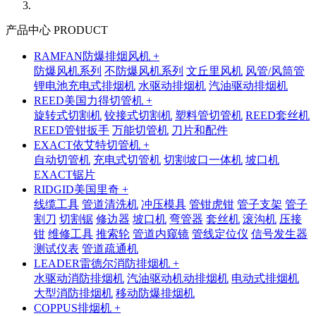
产品中心 PRODUCT
RAMFAN防爆排烟风机 +
防爆风机系列
不防爆风机系列
文丘里风机
风管/风筒管
锂电池充电式排烟机
水驱动排烟机
汽油驱动排烟机
REED美国力得切管机 +
旋转式切割机
铰接式切割机
塑料管切管机
REED套丝机
REED管钳扳手
万能切管机
刀片和配件
EXACT依艾特切管机 +
自动切管机
充电式切管机
切割坡口一体机
坡口机
EXACT锯片
RIDGID美国里奇 +
线缆工具
管道清洗机
冲压模具
管钳虎钳
管子支架
管子
割刀
切割锯
修边器
坡口机
弯管器
套丝机
滚沟机
压接
钳
维修工具
推索轮
管道内窥镜
管线定位仪
信号发生器
测试仪表
管道疏通机
LEADER雷德尔消防排烟机 +
水驱动消防排烟机
汽油驱动机动排烟机
电动式排烟机
大型消防排烟机
移动防爆排烟机
COPPUS排烟机 +