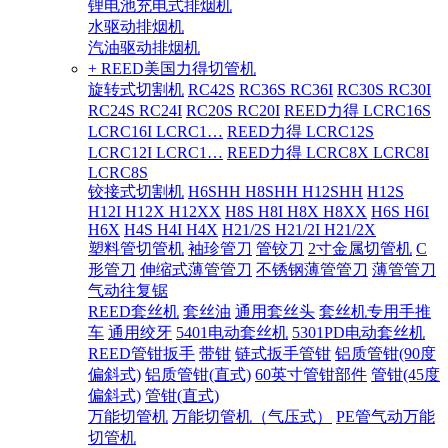
锂电池充电式排烟机
水驱动排烟机
汽油驱动排烟机
+ REED美国力得切管机
旋转式切割机
RC42S
RC36S RC36I
RC30S RC30I
RC24S RC24I
RC20S RC20I
REED力得 LCRC16S
LCRC16I LCRC1…
REED力得 LCRC12S
LCRC12I LCRC1…
REED力得 LCRC8X LCRC8I
LCRC8S
铰接式切割机
H6SHH H8SHH H12SHH
H12S
H12I H12X H12XX
H8S H8I H8X H8XX
H6S H6I
H6X
H4S H4I H4X
H21/2S H21/2I H21/2X
塑料管切管机
袖珍管刀
管铰刀
2寸金属切管机
C
形管刀
伸缩式薄管管刀
不锈钢薄管管刀
薄管管刀
气动往复锯
REED套丝机
套丝油
通用套丝头
套丝机专用手推
车
通用绞牙
5401电动套丝机
5301PD电动套丝机
REED管钳扳手
带钳
链式扳手管钳
铝质管钳(90度
偏斜式)
铝质管钳(直式)
60英寸管钳部件
管钳(45度
偏斜式)
管钳(直式)
万能切管机
万能切管机（气压式）
PE管气动万能
切管机