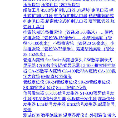
压压接钳
压接钳口
1807压接钳
维修工具
458R型扩喇叭口器
345型扩喇叭口器
锤
头式扩喇叭口器
重负荷扩喇叭口器
精密非棘轮式
扩喇叭口器
精密棘轮式扩喇叭口器
薄管胀管器
胀
管器工具组
推索轮
标准型推索轮（管径50-300毫米）…
便携
式推索轮（管径38-150毫米）…
小型推索轮（管
径40-100毫米）
小型推索轮（管径20-50毫米）
小
型推索轮（管径32-75毫米）
紧凑型推索轮（管径
38-152毫米）…
管道内窥镜
SeeSnake内窥摄像头
CS6数字刻录式
显示器
CS10数字刻录式显示器
LT1000推索轮控制
器
CA-25数字内窥镜
CA-100微型内窥镜
CA-300数
字内窥镜
6MM直径摄像头
管线定位仪
SR-24管线定位仪
SR-20管线定位仪
SR-60管线定位仪
Scout管线定位仪
信号发生器
ST-305信号发生器
ST-33Q蓝牙信号发
生器
ST-510信号发生器
远程信号发生器
浮动信号
发生器
Line信号发生器
Brick信号发生器
感应信号
夹钳
测试仪表
数字绝缘表
温度湿度仪
红外测温仪
激光