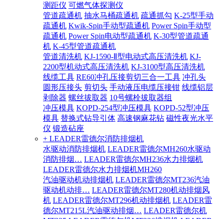
测距仪
可燃气体探测仪
管道疏通机
抽水马桶疏通机
疏通抓勾
K-25型手动
疏通机
Kwik-Spin手动型疏通机
Power Spin手动型
疏通机
Power Spin电动型疏通机
K-30型管道疏通
机
K-45型管道疏通机
管道清洗机
KJ-1590-Ⅱ型电动式高压清洗机
KJ-
2200型机动式高压清洗机
KJ-3100型高压清洗机
线缆工具
RE60冲孔压接剪切三合一工具
冲孔头
圆形压接头
剪切头
手动液压电缆压接钳
线缆铝层
剥除器
螺丝拔取器
10号螺栓拔取器组
冲压模具
KOPD-254型冲压模具
KOPD-52型冲压
模具
替换式钻导引体
高速钢麻花钻
磁性夜光水平
仪
锻造砧座
+ LEADER雷德尔消防排烟机
水驱动消防排烟机
LEADER雷德尔MH260水驱动
消防排烟…
LEADER雷德尔MH236水力排烟机
LEADER雷德尔水力排烟机MH260
汽油驱动机动排烟机
LEADER雷德尔MT236汽油
驱动机动排…
LEADER雷德尔MT280机动排烟风
机
LEADER雷德尔MT296机动排烟机
LEADER雷
德尔MT215L汽油驱动排烟…
LEADER雷德尔机