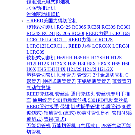
锂电池充电式排烟机
水驱动排烟机
汽油驱动排烟机
+ REED美国力得切管机
旋转式切割机
RC42S
RC36S RC36I
RC30S RC30I
RC24S RC24I
RC20S RC20I
REED力得 LCRC16S
LCRC16I LCRC1…
REED力得 LCRC12S
LCRC12I LCRC1…
REED力得 LCRC8X LCRC8I
LCRC8S
铰接式切割机
H6SHH H8SHH H12SHH
H12S
H12I H12X H12XX
H8S H8I H8X H8XX
H6S H6I
H6X
H4S H4I H4X
H21/2S H21/2I H21/2X
塑料管切管机
袖珍管刀
管铰刀
2寸金属切管机
C
形管刀
伸缩式薄管管刀
不锈钢薄管管刀
薄管管刀
气动往复锯
REED套丝机
套丝油
通用套丝头
套丝机专用手推
车
通用绞牙
5401电动套丝机
5301PD电动套丝机
REED管钳扳手
带钳
链式扳手管钳
铝质管钳(90度
偏斜式)
铝质管钳(直式)
60英寸管钳部件
管钳(45度
偏斜式)
管钳(直式)
万能切管机
万能切管机（气压式）
PE管气动万能
切管机