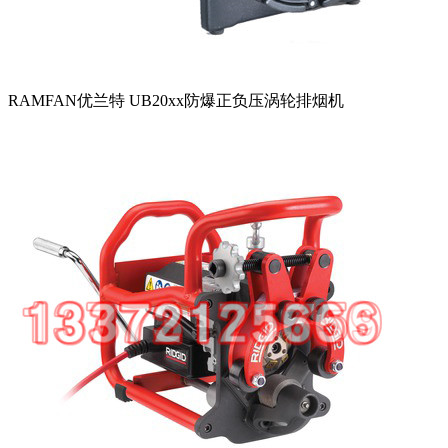
RAMFAN优兰特 UB20xx防爆正负压涡轮排烟机