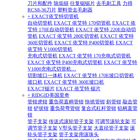
刀片和配件
除垢链
往复锯锯片
去毛刺工具
力得
RCS8-36刀片
塑料管去毛刺器
+ EXACT依艾特切管机
自动切管机
EXACT 依艾特 170切管机
EXACT 依
艾特 170E自动切管机
EXACT 依艾特 220E自动切
管机
EXACT 依艾特 280E切管机
EXACT 依艾特
360E切管机
EXACT 依艾特 P400切管机
EXACT
依艾特 V1000切管机
充电式切管机
EXACT 依艾特 170充电式切管机
EXACT 依艾特 P400充电式切管机
EXACT 依艾特
V1000充电式切管机…
切割坡口一体机
EXACT 依艾特 170E坡口切管机
坡口机
EXACT 依艾特 360E坡口机
EXACT锯片
EXACT 依艾特 锯片
+ RIDGID美国里奇
管钳虎钳
重负荷直柄管钳
快抓管钳
斜管钳
敲击管
钳
铲状钳
重负荷弯管钳
复合式杠杆管钳
铝柄直管
钳
管子支架
传送式滚轮管子支架
可调节滚轮支架
可
调节管子支架
V型头管子支架
大直径管子支架
滚
轮头管子支架
管子支架用滚珠头