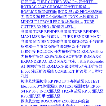
切管工具
TUBE CUTIER 35/42 Pro 管子割刀…
ROTRAC 28/42 CHROME管子割刀镀锚…
ROSLICE 铜管切割器
INOX 35 / 42 PRO不锈钢割
刀
INOX 30 PRO不锈钢割刀
INOX 不锈钢割刀
MINICUT I PRO/ II PRO微型切割器…
TUBE
CUTTER 30 PRO / 5O增强型割…
弯管器
TUBE BENDER弯管器
TUBE BENDER
MAXI MSR Set 弯管组…
TUBE BENDER MAXI
弯管器
MINIBEND微型弯管器
90°标准双手弯管器
标准双手弯管器
铜管弯管弹簧
双手弯管器
压接链接
ROLOCK 强力扭矩扩管器
ROCAM® 动
力扭矩扩管器
EXPANDER AO扩管器
ROMAX®
EXPANDER AC ECO MAXI电液…
STEP Expander
A1 阶梯扩管器
ROMAX® 紧凑型电动液压扩管器
H 600 液压扩管系统
COMBI KIT 扩管器 ／T 型拉
孔器
检测及泄漏检测
RP PRO Ill电动测试泵
ROTEST
Electronic 3气体测漏仪
ROTEST 探测喷剂
RP 50-
S/I RP 50-S INOX测试泵
TP25测试泵
RP 30 测试泵
RP50测试泵
手动测试泵
探测及定位
ROSCOPE® i2000管道内窥镜