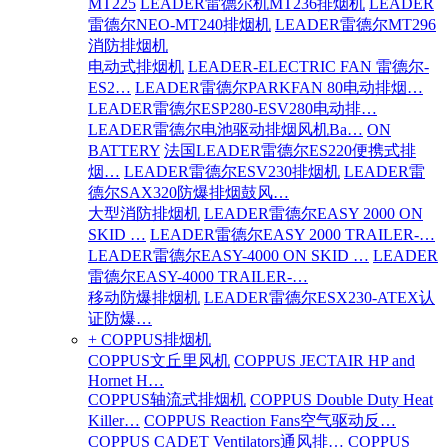
MT225
LEADER雷德尔机MT236排烟机
LEADER
雷德尔NEO-MT240排烟机
LEADER雷德尔MT296
消防排烟机
电动式排烟机
LEADER-ELECTRIC FAN 雷德尔-
ES2…
LEADER雷德尔PARKFAN 80电动排烟…
LEADER雷德尔ESP280-ESV280电动排…
LEADER雷德尔电池驱动排烟风机Ba…
ON
BATTERY
法国LEADER雷德尔ES220便携式排
烟…
LEADER雷德尔ESV230排烟机
LEADER雷
德尔SAX320防爆排烟鼓风…
大型消防排烟机
LEADER雷德尔EASY 2000 ON
SKID …
LEADER雷德尔EASY 2000 TRAILER-…
LEADER雷德尔EASY-4000 ON SKID …
LEADER
雷德尔EASY-4000 TRAILER-…
移动防爆排烟机
LEADER雷德尔ESX230-ATEX认
证防爆…
+ COPPUS排烟机
COPPUS文丘里风机
COPPUS JECTAIR HP and
Hornet H…
COPPUS轴流式排烟机
COPPUS Double Duty Heat
Killer…
COPPUS Reaction Fans空气驱动反…
COPPUS CADET Ventilators通风排…
COPPUS