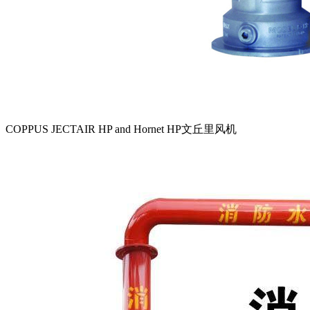
COPPUS JECTAIR HP and Hornet HP文丘里风机