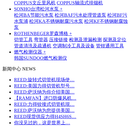
COPPUS文丘里风机
COPPUS轴流式排烟机
SONHO台湾松河水泵 +
松河BA节能污水泵
松河BAF污水处理管道泵
松河BF污
水泵浦
松河KA不锈钢耐腐污水泵
松河KF不锈钢耐腐蚀
泵
ROTHENBEGER罗森博格 +
切管工具
弯管器
压接链接
检测及泄漏检测
探测及定位
管道清洗及疏通机
空调制冷工具及设备
管钳通用工具
燃气检测仪器 +
韩国SUNDOO燃气检测仪
新闻中心 NEWS
REED:旋转式切管机现场使…
REED:美国力得切管机型号…
REED:萨沃纳为你介绍美国…
【RAMFAN】进口防爆风机…
REED:力得铰接式切管机现…
REED:萨沃纳为您提供美国…
REED现货供应力得H4SH6S…
你没见过的，这是世界上…