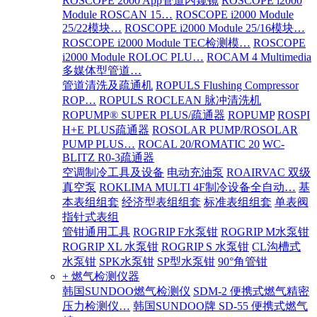
ROSCOPE 2000 App管道内窥镜
ROSCOPE i2000
Module ROSCAN 15…
ROSCOPE i2000 Module
25/22模块…
ROSCOPE i2000 Module 25/16模块…
ROSCOPE i2000 Module TEC检测模…
ROSCOPE
i2000 Module ROLOC PLU…
ROCAM 4 Multimedia
多媒体型管道…
管道清洗及疏通机
ROPULS Flushing Compressor
ROP…
ROPULS ROCLEAN 脉冲清洗机
ROPUMP® SUPER PLUS/疏通器
ROPUMP
ROSPI
H+E PLUS疏通器
ROSOLAR PUMP/ROSOLAR
PUMP PLUS…
ROCAL 20/ROMATIC 20
WC-
BLITZ R0-3疏通器
空调制冷工具及设备
电动充油泵
ROAIRVAC 双级
真空泵
ROKLIMA MULTI 4F制冷设备全自动…
基
本表组组套
经济型表组组套
标准表组组套
单表阀
指针式表组
管钳通用工具
ROGRIP F水泵钳
ROGRIP M水泵钳
ROGRIP XL 水泵钳
ROGRIP S 水泵钳
CL沟槽式
水泵钳
SPK水泵钳
SP型水泵钳
90°角管钳
+ 燃气检测仪器
韩国SUNDOO燃气检测仪
SDM-2 便携式燃气精密
压力检测仪…
韩国SUNDOO牌 SD-55 便携式燃气