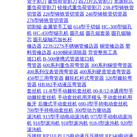
管子割刀
重负荷管割刀
四刀片式管割刀
宽滚轮式
重负荷管割刀
铰接式重负荷管割刀
238-P型铸铁管
切管器
226型铸铁管切管器
246型铸铁管切管器
276型铸铁管切管器
切割锯
金属管手工锯
614型干切锯
HC-300型锯孔
机
HC-450型锯孔机
圆孔锯
圆孔锯套装
圆孔锯轴
芯
圆孔锯轴芯加长杆
修边器
223S/227S不锈钢管修边器
铜管修边器
塑
料管修边器
4100铜绿清除器
导管整形工具
坡口机
B-500便携式管道坡口机
弯管器
600系列重负荷弯管器
300系列铜管弯管器
400系列仪表管用弯管器
400系列硬质管道弯管器
456型三用弯管器
棘轮杠杆式弯管器
326型棘轮弯
管器
HB382手动液压弯管器
套丝机
11-R型手动棘轮套丝机
00-R/12-R通用型手
动棘轮套丝机
手动套丝机用牙模头
手动套丝机用
板牙
后撤式手动套丝机
690-I型手持电动套丝机
700型手持电动套丝机
300型动力驱动器
滚沟机
915型手动电动滚沟机
975型手动电动滚沟
机
916型滚沟机
918型滚沟机
918-I型滚沟机
920型
滚沟机
压接钳
RP310 PLUS电动液压压接钳
RP340电动液