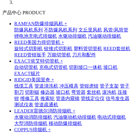
产品中心 PRODUCT
RAMFAN防爆排烟风机 +
防爆风机系列
不防爆风机系列
文丘里风机
风管/风筒管
锂电池充电式排烟机
水驱动排烟机
汽油驱动排烟机
REED美国力得切管机 +
旋转式切割机
铰接式切割机
塑料管切管机
REED套丝机
REED管钳扳手
万能切管机
刀片和配件
EXACT依艾特切管机 +
自动切管机
充电式切管机
切割坡口一体机
坡口机
EXACT锯片
RIDGID美国里奇 +
线缆工具
管道清洗机
冲压模具
管钳虎钳
管子支架
管子
割刀
切割锯
修边器
坡口机
弯管器
套丝机
滚沟机
压接
钳
维修工具
推索轮
管道内窥镜
管线定位仪
信号发生器
测试仪表
管道疏通机
LEADER雷德尔消防排烟机 +
水驱动消防排烟机
汽油驱动机动排烟机
电动式排烟机
大型消防排烟机
移动防爆排烟机
COPPUS排烟机 +